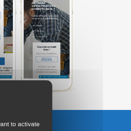
ant to activate
UTER AU PANIER