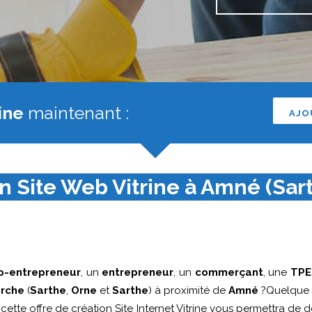
ine
maintenant :
AJO
n Site Web Vitrine à Amné (Sart
o-entrepreneur
, un
entrepreneur
, un
commerçant
, une
TPE
rche
(
Sarthe
,
Orne
et
Sarthe
) à proximité de
Amné
?Quelque 
, cette offre de création Site Internet Vitrine vous permettra de dé