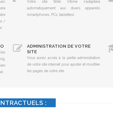
vec
Votre site Web Vitrine s'adaptera
era
automatiquement aux divers appareils
utre
(smartphones, PCs, tablettes).
es /
r.
EO
ADMINISTRATION DE VOTRE
SITE
 les
Vous aurez accès à la partie administration
ng,
de votre site internet pour ajouter et modifier
ien
les pages de votre site.
né.
NTRACTUELS :