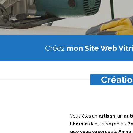
Créez
mon Site Web Vitr
Créatio
Vous êtes un
artisan
, un
aut
libérale
dans la région du
Pe
que vous excercez à Amné