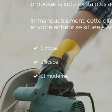
proposer la solution la plus 
Immanquablement, cette offre 
et votre entreprise située à A
Simple,
Efficace,
Et moderne.