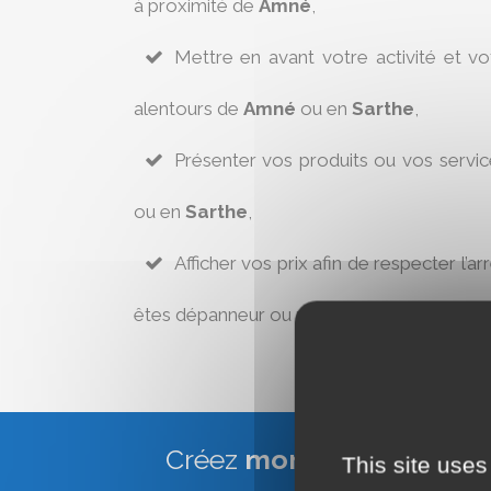
à proximité de
Amné
,
Mettre en avant votre activité et v
alentours de
Amné
ou en
Sarthe
,
Présenter vos produits ou vos servi
ou en
Sarthe
,
Afficher vos prix afin de respecter l’ar
êtes dépanneur ou réparateur à
Amné
.
Créez
mon site Web Vitr
This site uses