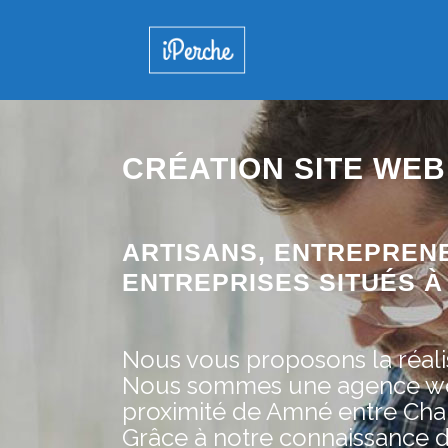
CRÉATION SITE WEB
ARTISANS, ENTREPREN
ENTREPRISES SITUÉS À 
Nous vous proposons la réalis
Nous sommes une agence web 
proximité de Amné entre Chart
Grâce à notre connaissance 