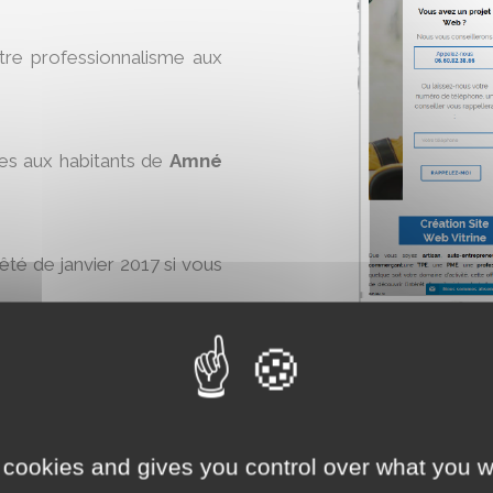
otre professionnalisme aux
ces aux habitants de
Amné
rêté de janvier 2017 si vous
ine
maintenant :
 cookies and gives you control over what you w
AJO