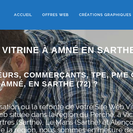
ACCUEIL
OFFRES WEB
CRÉATIONS GRAPHIQUES
 VITRINE À AMNÉ EN SARTH
EURS, COMMERÇANTS, TPE, PME 
AMNÉ, EN SARTHE (72) ?
ation ou la refonte de votre Site Web Vit
située dans la région du Perche, à Vic
res (Sarthe), Le Mans (Sarthe) et Alenço
de la région, nous sommes en mesure de