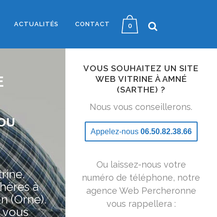
ACTUALITÉS
CONTACT
0
VOUS SOUHAITEZ UN SITE
E
WEB VITRINE À AMNÉ
(SARTHE) ?
Nous vous conseillerons.
OU
Appelez-nous
06.50.82.38.66
Ou laissez-nous votre
rine.
numéro de téléphone, notre
hères à
agence Web Percheronne
n (Orne).
vous rappellera :
 vous