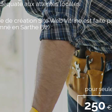
adéquate aux attentes locales.
de création Site Web Vitrine est faite 
mné en Sarthe (72) :
pour seul
250
€ 