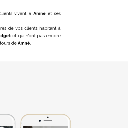
lients vivant à
Amné
et ses
ès de vos clients habitant à
udget
et qui n’ont pas encore
entours de
Amné
.