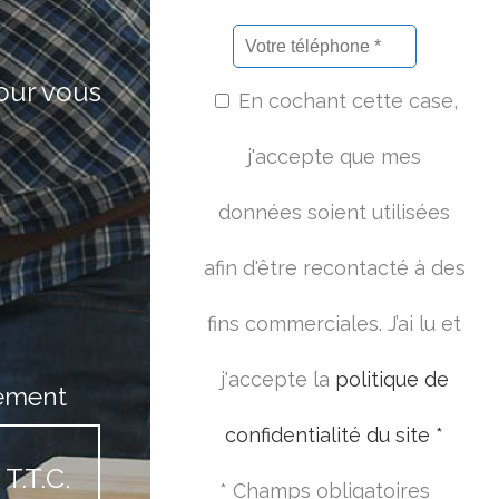
pour vous
En cochant cette case,
j'accepte que mes
données soient utilisées
afin d'être recontacté à des
fins commerciales. J’ai lu et
j'accepte la
politique de
ement
confidentialité du site *
T.T.C.
* Champs obligatoires