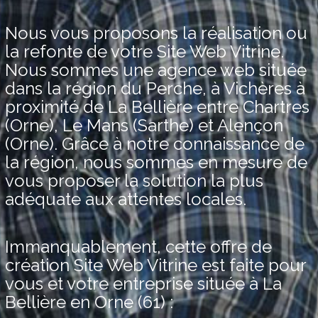
Nous vous proposons la réalisation ou
la refonte de votre Site Web Vitrine.
Nous sommes une agence web située
dans la région du Perche, à Vichères à
proximité de La Bellière entre Chartres
(Orne), Le Mans (Sarthe) et Alençon
(Orne). Grâce à notre connaissance de
la région, nous sommes en mesure de
vous proposer la solution la plus
adéquate aux attentes locales.
Immanquablement, cette offre de
création Site Web Vitrine est faite pour
vous et votre entreprise située à La
Bellière en Orne (61) :