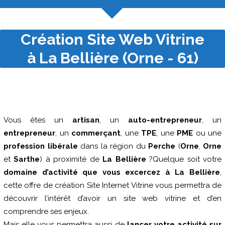
Création Site Web Vitrine
à La Bellière (Orne - 61)
Vous êtes un
artisan
, un
auto-entrepreneur
, un
entrepreneur
, un
commerçant
, une
TPE
, une
PME
ou une
profession libérale
dans la région du
Perche
(
Orne
,
Orne
et
Sarthe
) à proximité de
La Bellière
?Quelque soit votre
domaine d’activité que vous excercez à La Bellière
,
cette offre de création Site Internet Vitrine vous permettra de
découvrir l’intérêt d’avoir un site web vitrine et d’en
comprendre ses enjeux.
Mais elle vous permettra aussi de
lancer votre activité sur