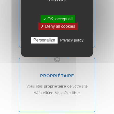
SATISFAIT OU REMBOURSÉ
✓ OK, accept all
Vous n'êtes pas
satisfait
? Nous vous
✗ Deny all cookies
remboursons
sans aucune condition.
Personalize
Privacy policy
PROPRIÉTAIRE
Vous êtes
propriétaire
de votre site
Web Vitrine. Vous êtes libre.