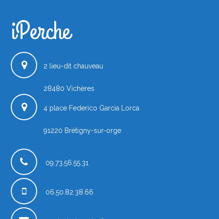
iPerche
iPerche.fr
2 lieu-dit chauveau
28480
Vichères
4 place Federico Garcia Lorca
91220
Brétigny-sur-orge
France
09.73.56.55.31
06.50.82.38.66