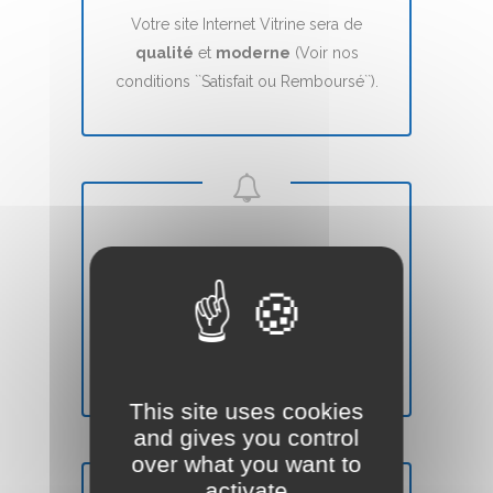
Votre site Internet Vitrine sera de
qualité
et
moderne
(Voir nos
conditions ``Satisfait ou Remboursé``).
DÉLAIS
Votre site Web Vitrine sera mis en ligne
en
7 jours
(voir nos CGVs).
This site uses cookies
and gives you control
over what you want to
activate