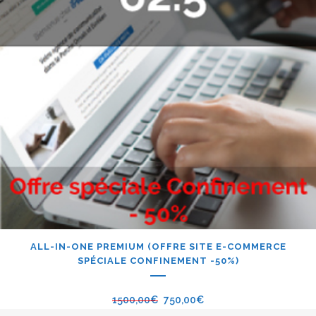
ALL-IN-ONE PREMIUM (OFFRE SITE E-COMMERCE
SPÉCIALE CONFINEMENT -50%)
1500,00
€
750,00
€