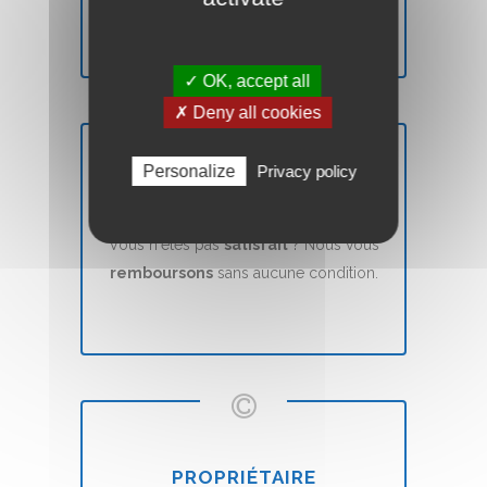
✓ OK, accept all
✗ Deny all cookies
Personalize
Privacy policy
SATISFAIT OU REMBOURSÉ
Vous n'êtes pas
satisfait
? Nous vous
remboursons
sans aucune condition.
PROPRIÉTAIRE