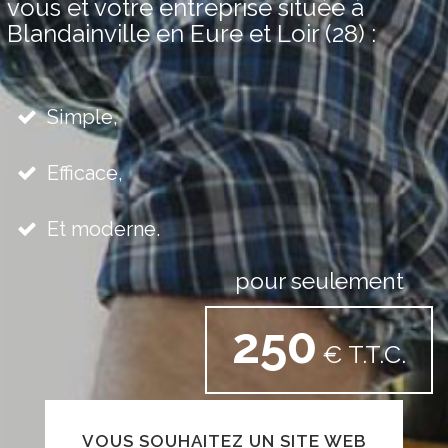
vous et votre entreprise située à
Blandainville en Eure et Loir (28) :
Simple,
Efficace,
Et moderne.
pour seulement
250
€ T.T.C.
VOUS SOUHAITEZ UN SITE WEB