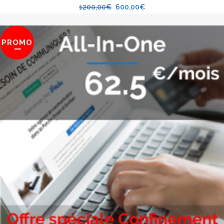
1200,00
€
600,00
€
PROMO