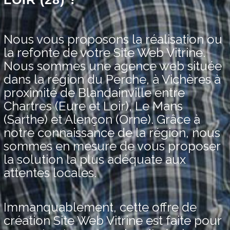
Nous vous proposons la réalisation ou
la refonte de votre Site Web Vitrine.
Nous sommes une agence web située
dans la région du Perche, à Vichères à
proximité de Blandainville entre
Chartres (Eure et Loir), Le Mans
(Sarthe) et Alençon (Orne). Grâce à
notre connaissance de la région, nous
sommes en mesure de vous proposer
la solution la plus adéquate aux
attentes locales.
Immanquablement, cette offre de
création Site Web Vitrine est faite pour