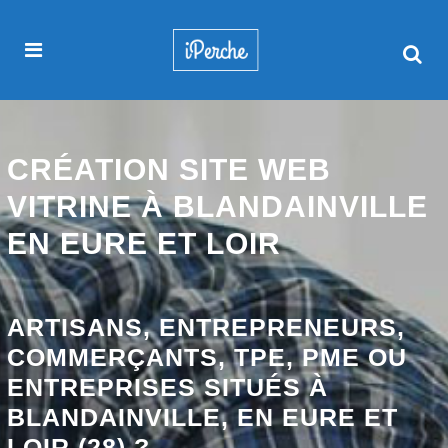
CRÉATION SITE WEB
VITRINE À BLANDAINVILLE
EN EURE ET LOIR
ARTISANS, ENTREPRENEURS,
COMMERÇANTS, TPE, PME OU
ENTREPRISES SITUÉS À
BLANDAINVILLE, EN EURE ET
LOIR (28) ?