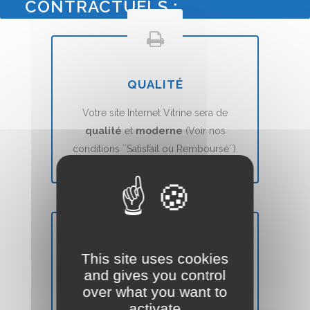
CONTRACTUELS :
QUALITÉ
Votre site Internet Vitrine sera de
qualité
et
moderne
(Voir nos
conditions ``Satisfait ou Remboursé``).
This site uses cookies
DÉLAIS
and gives you control
over what you want to
Votre site Web Vitrine sera mis en ligne
activate
en
7 jours
(voir nos CGVs).