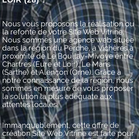
Nous vous proposons la réalisation ou
la refonte de votre Site Web Vitrine.
Nous sommes une agence web située
dans la région du Perche, à Vichères à
proximité de Le Boullay-Mivoye entre
Chartres (Eure et Loir), Le Mans
(Sarthe) et Alençon (Orne). Grâce à
notre connaissance de la région, nous
sommes en mesure de vous proposer
la solution la plus adéquate aux
attentes locales.
Immanquablement, cette offre de
création Site Web Vitrine est faite pour