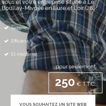
vous et votre entreprise située à Le
Boullay-Mivoye en Eure et Loir (28) :
Simple,
Efficace,
Et moderne.
pour seulement
250
€ T.T.C.
VOUS SOUHAITEZ UN SITE WEB