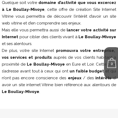
Quelque soit votre
domaine d’activité que vous excercez
à Le Boullay-Mivoye
, cette offre de création Site Internet
Vitrine vous permettra de découvrir l’intérêt d’avoir un site
web vitrine et d’en comprendre ses enjeux.
Mais elle vous permettra aussi de
lancer votre activité sur
Internet
pour cibler des clients vivant à
Le Boullay-Mivoye
et ses alentours.
De plus, votre site Internet
promouvra votre entreprise,
vos services et produits
auprès de vos clients habitant à
0
proximité de
Le Boullay-Mivoye
en Eure et Loir. Cette offre
s’adresse avant tout à ceux qui ont
un faible budget
et qui
n’ont pas encore conscience des
enjeux
/ des
intérêts
d’
avoir un site internet Vitrine bien référencé aux alentours de
Le Boullay-Mivoye
.