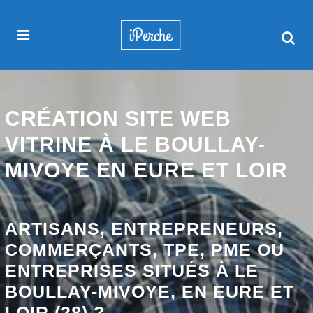
CRÉATION SITE WEB
VITRINE À LE BOULLAY-
MIVOYE EN EURE ET LOIR
ARTISANS, ENTREPRENEURS,
COMMERÇANTS, TPE, PME OU
ENTREPRISES SITUÉS À LE
BOULLAY-MIVOYE, EN EURE ET
LOIR (28) ?