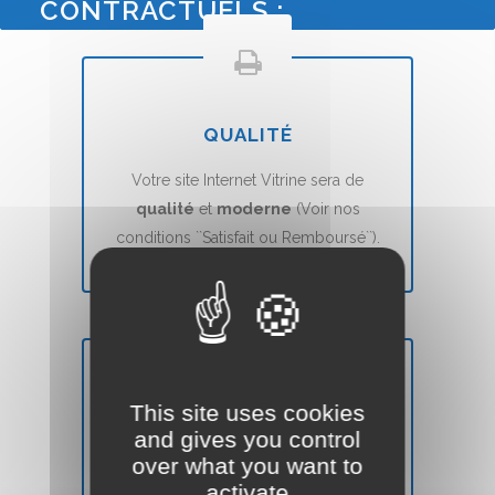
CONTRACTUELS :
QUALITÉ
Votre site Internet Vitrine sera de
qualité
et
moderne
(Voir nos
conditions ``Satisfait ou Remboursé``).
This site uses cookies
DÉLAIS
and gives you control
over what you want to
Votre site Web Vitrine sera mis en ligne
activate
en
7 jours
(voir nos CGVs).