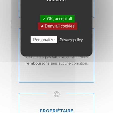
✓ OK, accept all
✗ Deny all cookies
Personalize
Privacy policy
SATISFAIT OU REMBOURSÉ
Vous n'êtes pas
satisfait
? Nous vous
remboursons
sans aucune condition.
PROPRIÉTAIRE