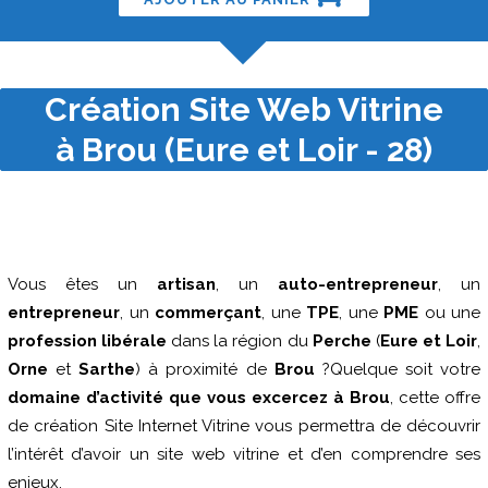
Création Site Web Vitrine
à Brou (Eure et Loir - 28)
Vous êtes un
artisan
, un
auto-entrepreneur
, un
entrepreneur
, un
commerçant
, une
TPE
, une
PME
ou une
profession libérale
dans la région du
Perche
(
Eure et Loir
,
Orne
et
Sarthe
) à proximité de
Brou
?Quelque soit votre
domaine d’activité que vous excercez à Brou
, cette offre
de création Site Internet Vitrine vous permettra de découvrir
l’intérêt d’avoir un site web vitrine et d’en comprendre ses
enjeux.