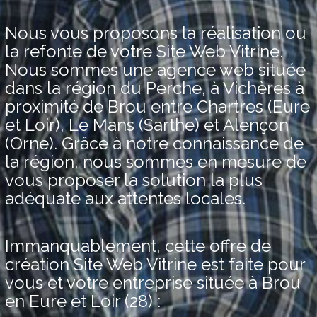
Nous vous proposons la réalisation ou
la refonte de votre Site Web Vitrine.
Nous sommes une agence web située
dans la région du Perche, à Vichères à
proximité de Brou entre Chartres (Eure
et Loir), Le Mans (Sarthe) et Alençon
(Orne). Grâce à notre connaissance de
la région, nous sommes en mesure de
vous proposer la solution la plus
adéquate aux attentes locales.
Immanquablement, cette offre de
création Site Web Vitrine est faite pour
vous et votre entreprise située à Brou
en Eure et Loir (28) :