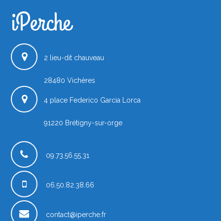
iPerche
iPerche.fr
2 lieu-dit chauveau
28480
Vichères
4 place Federico Garcia Lorca
91220
Brétigny-sur-orge
France
09.73.56.55.31
06.50.82.38.66
contact@iperche.fr