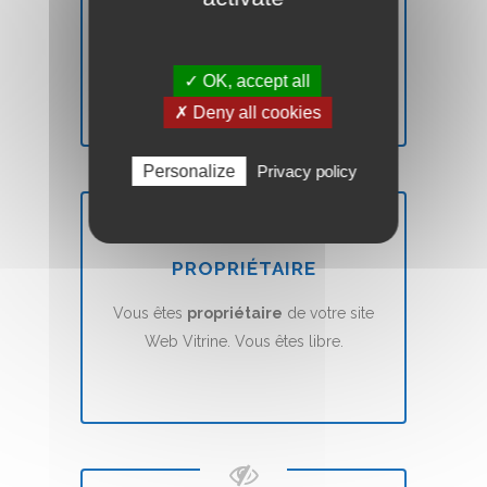
Vous n'êtes pas
satisfait
? Nous vous
remboursons
sans aucune condition.
✓ OK, accept all
✗ Deny all cookies
Personalize
Privacy policy
PROPRIÉTAIRE
Vous êtes
propriétaire
de votre site
Web Vitrine. Vous êtes libre.