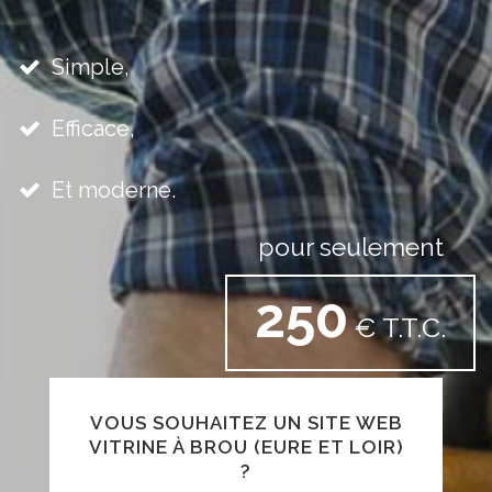
Simple,
Efficace,
Et moderne.
pour seulement
250
€ T.T.C.
VOUS SOUHAITEZ UN SITE WEB
VITRINE À BROU (EURE ET LOIR)
?