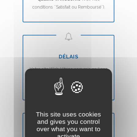
conditions ``Satisfait ou Remboursé``).
DÉLAIS
Votre site Web Vitrine sera mis en ligne
en
7 jours
(voir nos CGVs).
This site uses cookies
and gives you control
over what you want to
SATISFAIT OU REMBOURSÉ
activate