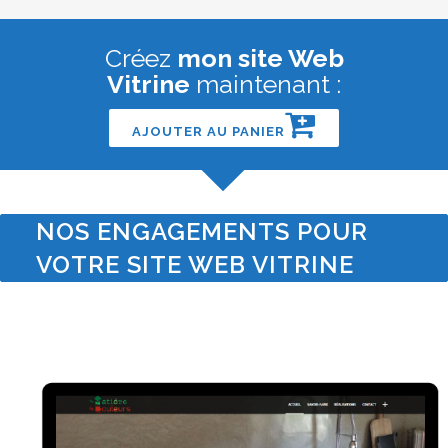
Créez
mon site Web
Vitrine
maintenant :
AJOUTER AU PANIER
NOS ENGAGEMENTS POUR
VOTRE SITE WEB VITRINE