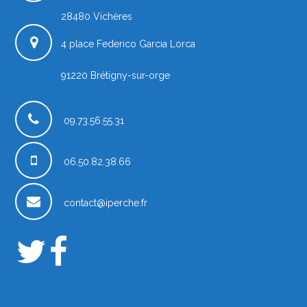
28480
Vichères
4 place Federico Garcia Lorca
91220
Brétigny-sur-orge
France
09.73.56.55.31
06.50.82.38.66
contact@iperche.fr