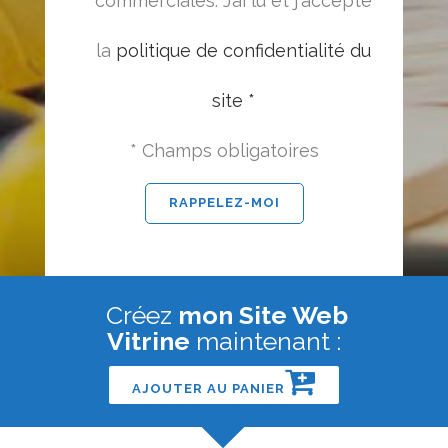
commerciales. J’ai lu et j'accepte
la
politique de confidentialité du
site *
* Champs obligatoires
Créez
mon Site Web
Vitrine
maintenant :
AJOUTER AU PANIER