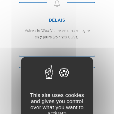
DÉLAIS
Votre site Web Vitrine sera mis en ligne
en
7 jours
(voir nos CGVs).
SATISFAIT OU REMBOURSÉ
This site uses cookies
Vous n'êtes pas
satisfait
? Nous vous
and gives you control
remboursons
sans aucune condition.
over what you want to
activate