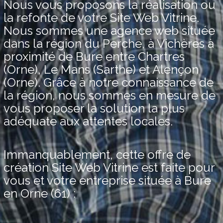
Nous vous proposons la réalisation ou
la refonte de votre Site Web Vitrine.
Nous sommes une agence web située
dans la région du Perche, à Vichères à
proximité de Bure entre Chartres
(Orne), Le Mans (Sarthe) et Alençon
(Orne). Grâce à notre connaissance de
la région, nous sommes en mesure de
vous proposer la solution la plus
adéquate aux attentes locales.
Immanquablement, cette offre de
création Site Web Vitrine est faite pour
vous et votre entreprise située à Bure
en Orne (61) :