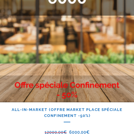
ALL-IN-MARKET (OFFRE MARKET PLACE SPÉCIALE
CONFINEMENT -50%)
12000,00
€
6000,00
€