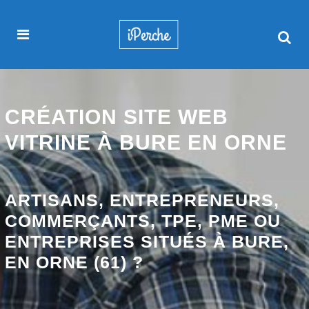
CRÉATION SITE WEB
VITRINE À BURE EN ORNE
ARTISANS, ENTREPRENEURS,
COMMERÇANTS, TPE, PME OU
ENTREPRISES SITUÉS À BURE,
EN ORNE (61) ?