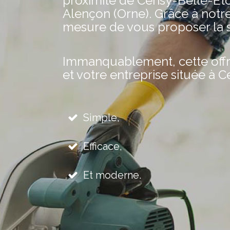
proximité de Cerisy-Belle-Éto
Alençon (Orne). Grâce à notr
mesure de vous proposer la s
Immanquablement, cette offre 
et votre entreprise située à C
Simple,
Efficace,
Et moderne.