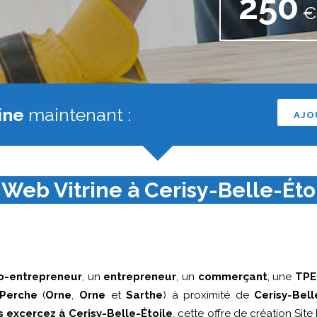
250
€ 
ine
maintenant :
AJO
 Web Vitrine à Cerisy-Belle-Étoi
o-entrepreneur
, un
entrepreneur
, un
commerçant
, une
TPE
Perche
(
Orne
,
Orne
et
Sarthe
) à proximité de
Cerisy-Bell
s excercez à Cerisy-Belle-Étoile
, cette offre de création Site