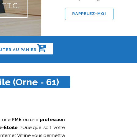
T.T.C.
UTER AU PANIER
le (Orne - 61)
, une
PME
ou une
profession
e-Étoile
?Quelque soit votre
 Internet Vitrine vous permettra