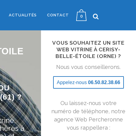
ACTUALITÉS
CONTACT
0
VOUS SOUHAITEZ UN SITE
TOILE
WEB VITRINE À CERISY-
BELLE-ÉTOILE (ORNE) ?
Nous vous conseillerons.
Appelez-nous
06.50.82.38.66
OU
61) ?
Ou laissez-nous votre
numéro de téléphone, notre
rine.
agence Web Percheronne
hères à
vous rappellera :