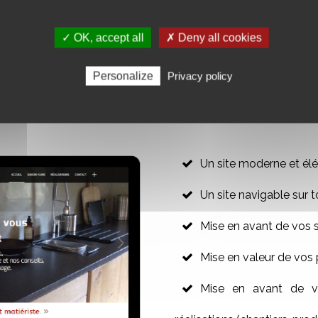
✓ OK, accept all
✗ Deny all cookies
R VOTRE SITE WEB VITRINE
Personalize
Privacy policy
Un site moderne et élé
Un site navigable sur t
Mise en avant de vos 
Mise en valeur de vos 
Mise en avant de vo