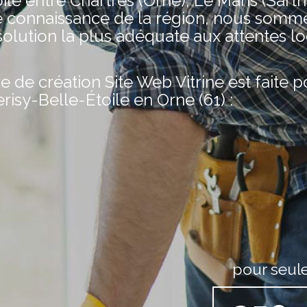
ile entre Chartres (Orne), Le Mans (Sarth
e connaissance de la région, nous somm
olution la plus adéquate aux attentes lo
de création Site Web Vitrine est faite 
erisy-Belle-Étoile en Orne (61) :
pour seul