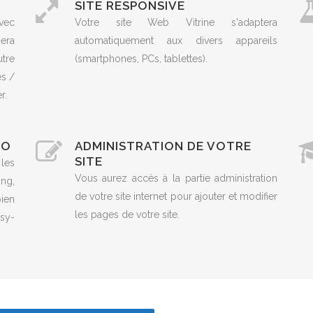
SITE RESPONSIVE
vec
Votre site Web Vitrine s'adaptera
era
automatiquement aux divers appareils
utre
(smartphones, PCs, tablettes).
es /
r.
EO
ADMINISTRATION DE VOTRE
SITE
 les
Vous aurez accès à la partie administration
ng,
de votre site internet pour ajouter et modifier
ien
les pages de votre site.
sy-