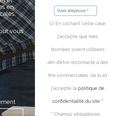
e) et
es en
cales.
En cochant cette case,
pour vous
j'accepte que mes
données soient utilisées
afin d'être recontacté à des
fins commerciales. J’ai lu et
j'accepte la
politique de
ement
confidentialité du site *
* Champs obligatoires