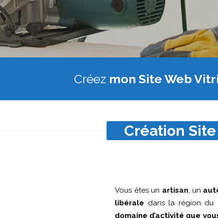
Créez
mon Site Web Vitr
Création Site
Vous êtes un
artisan
, un
aut
libérale
dans la région du
domaine d’activité que vou