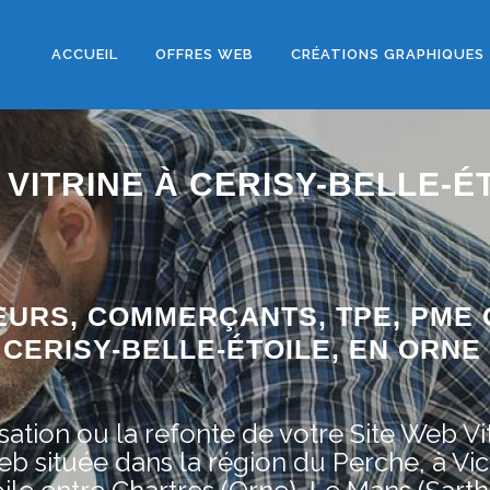
ACCUEIL
OFFRES WEB
CRÉATIONS GRAPHIQUES
VITRINE À CERISY-BELLE-É
EURS, COMMERÇANTS, TPE, PME 
CERISY-BELLE-ÉTOILE, EN ORNE (
ation ou la refonte de votre Site Web Vit
située dans la région du Perche, à Vic