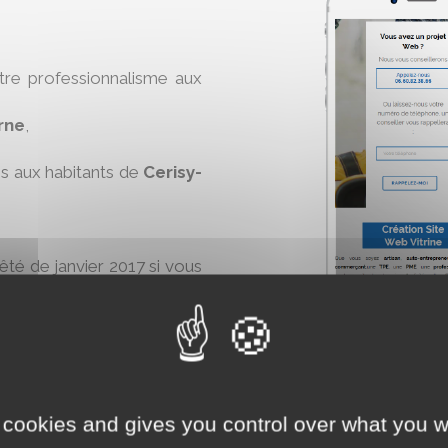
otre professionnalisme aux
rne
,
es aux habitants de
Cerisy-
rêté de janvier 2017 si vous
lle-Étoile
.
 cookies and gives you control over what you w
ine
maintenant :
AJO