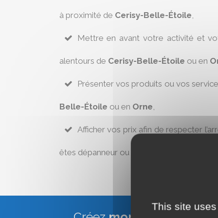
à proximité de
Cerisy-Belle-Étoile
,
Mettre en avant votre activité et v
alentours de
Cerisy-Belle-Étoile
ou en
O
Présenter vos produits ou vos servic
Belle-Étoile
ou en
Orne
,
Afficher vos prix afin de respecter l’ar
êtes dépanneur ou réparateur à
Cerisy-Be
This site uses
Créez
mon site Web Vitr