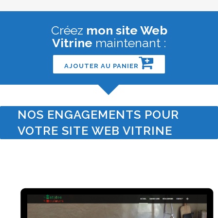
Créez
mon site Web
Vitrine
maintenant :
AJOUTER AU PANIER
NOS ENGAGEMENTS POUR
VOTRE SITE WEB VITRINE