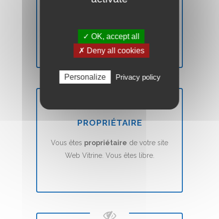
Vous n'êtes pas
satisfait
? Nous vous
remboursons
sans aucune condition.
✓ OK, accept all
✗ Deny all cookies
Personalize
Privacy policy
PROPRIÉTAIRE
Vous êtes
propriétaire
de votre site
Web Vitrine. Vous êtes libre.