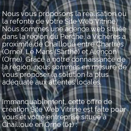
Nous vous proposons la réalisation ou
la refonte de votre Site Web Vitrine.
Nous sommes une agence web située
dans la région du Perche, à Vichères à
proximité de Chailloué entre Chartres
(Orne), Le Mans (Sarthe) et Alençon
(Orne). Grâce à notre connaissance de
la région, nous sommes en mesure de
vous proposer la solution la plus
adéquate aux attentes locales.
Immanquablement, cette offre de
création Site Web Vitrine est faite pour
vous et votre entreprise située à
Chailloué en Orne (61) :