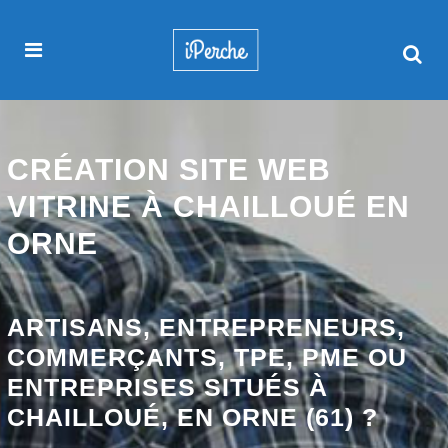
CRÉATION SITE WEB
VITRINE À CHAILLOUÉ EN
ORNE
ARTISANS, ENTREPRENEURS,
COMMERÇANTS, TPE, PME OU
ENTREPRISES SITUÉS À
CHAILLOUÉ, EN ORNE (61) ?