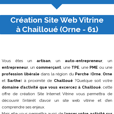
Création Site Web Vitrine
à Chailloué (Orne - 61)
Vous êtes un
artisan
, un
auto-entrepreneur
, un
entrepreneur
, un
commerçant
, une
TPE
, une
PME
ou une
profession libérale
dans la région du
Perche
(
Orne
,
Orne
et
Sarthe
) à proximité de
Chailloué
?Quelque soit votre
domaine d’activité que vous excercez à Chailloué
, cette
offre de création Site Internet Vitrine vous permettra de
découvrir l’intérêt d’avoir un site web vitrine et d’en
comprendre ses enjeux.
Mais elle vous permettra aussi de
lancer votre activité sur