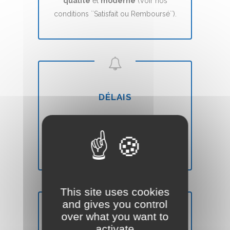
qualité
et
moderne
(Voir nos
conditions ``Satisfait ou Remboursé``).
DÉLAIS
Votre site Web Vitrine sera mis en ligne
en
7 jours
(voir nos CGVs).
This site uses cookies
and gives you control
over what you want to
activate
SATISFAIT OU REMBOURSÉ