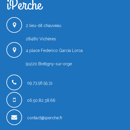
iPerche
2 lieu-dit chauveau
28480
Vichères
4 place Federico Garcia Lorca
91220
Brétigny-sur-orge
France
09.73.56.55.31
06.50.82.38.66
contact@iperche.fr