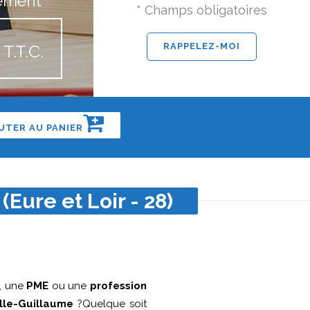
ement
* Champs obligatoires
T.T.C.
UTER AU PANIER
Eure et Loir - 28)
, une
PME
ou une
profession
lle-Guillaume
?Quelque soit