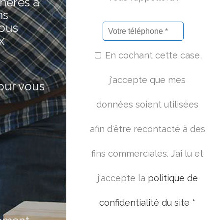
hères à
ns
nous
x
En cochant cette case,
j'accepte que mes
pour vous
données soient utilisées
afin d'être recontacté à des
fins commerciales. J’ai lu et
j'accepte la
politique de
confidentialité du site *