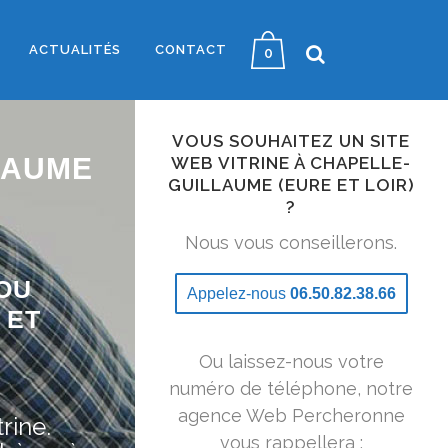
ACTUALITÉS
CONTACT
0
VOUS SOUHAITEZ UN SITE
LAUME
WEB VITRINE À CHAPELLE-
GUILLAUME (EURE ET LOIR)
?
Nous vous conseillerons.
OU
Appelez-nous
06.50.82.38.66
 ET
Ou laissez-nous votre
numéro de téléphone, notre
agence Web Percheronne
rine.
vous rappellera :