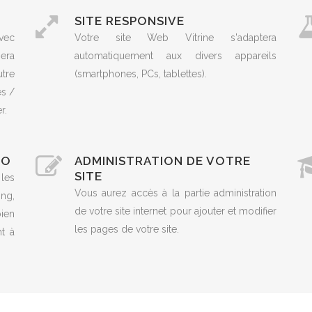
SITE RESPONSIVE
vec
Votre site Web Vitrine s'adaptera
era
automatiquement aux divers appareils
utre
(smartphones, PCs, tablettes).
es /
r.
EO
ADMINISTRATION DE VOTRE
SITE
 les
Vous aurez accès à la partie administration
ng,
de votre site internet pour ajouter et modifier
ien
les pages de votre site.
t à