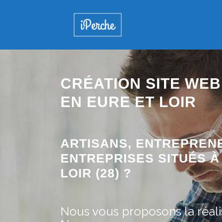
CRÉATION SITE WEB
EN EURE ET LOIR
ARTISANS, ENTREPREN
ENTREPRISES SITUÉS À
LOIR (28) ?
Nous vous proposons la réalis