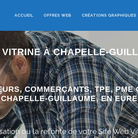
ACCUEIL
OFFRES WEB
CRÉATIONS GRAPHIQUES
 VITRINE À CHAPELLE-GUIL
EURS, COMMERÇANTS, TPE, PME 
 CHAPELLE-GUILLAUME, EN EURE
ation ou la refonte de votre Site Web Vit