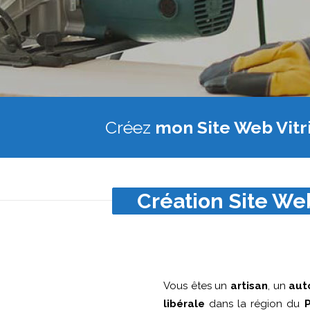
Créez
mon Site Web Vitr
Création Site Web
Vous êtes un
artisan
, un
aut
libérale
dans la région du