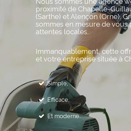
Nous sommes une agence web 
proximité de Chapelle-Guilla
(Sarthe) et Alençon (Orne). G
sommes en mesure de vous pr
attentes locales.
Immanquablement, cette offre 
et votre entreprise située à C
Simple,
Efficace,
Et moderne.