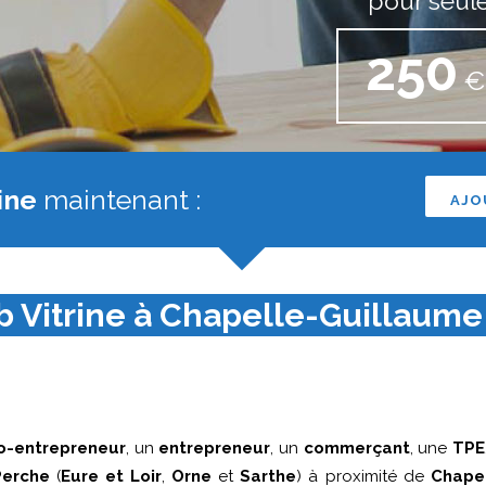
pour seul
250
€ 
ine
maintenant :
AJO
 Vitrine à Chapelle-Guillaume (
o-entrepreneur
, un
entrepreneur
, un
commerçant
, une
TPE
Perche
(
Eure et Loir
,
Orne
et
Sarthe
) à proximité de
Chape