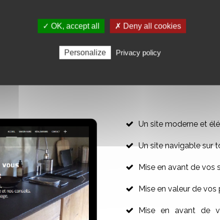
ine
maintenant :
AJO
✓ OK, accept all
✗ Deny all cookies
Personalize
Privacy policy
R VOTRE SITE WEB VITRINE
Un site moderne et élé
Un site navigable sur t
Mise en avant de vos 
Mise en valeur de vos 
Mise en avant de vo