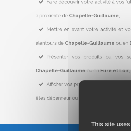
Faire découvrir votre activité à vos fu
à proximité de
Chapelle-Guillaume
,
Mettre en avant votre activité et v
alentours de
Chapelle-Guillaume
ou en
Présenter vos produits ou vos se
Chapelle-Guillaume
ou en
Eure et Loir
,
Afficher vos prix afin de respecter l’ar
êtes dépanneur ou réparateur à
Chapelle
This site uses