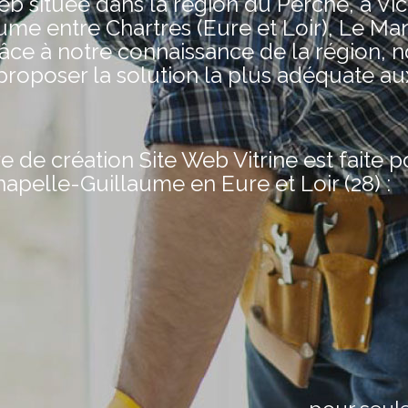
située dans la région du Perche, à Vic
ume entre Chartres (Eure et Loir), Le Ma
râce à notre connaissance de la région, 
oposer la solution la plus adéquate au
de création Site Web Vitrine est faite 
hapelle-Guillaume en Eure et Loir (28) :