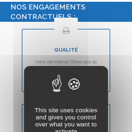
NOS ENGAGEMENTS
CONTRACTUELS :
QUALITÉ
Votre site Internet Vitrine sera de
qualité
et
moderne
(Voir nos
conditions ``Satisfait ou Remboursé``).
This site uses cookies
and gives you control
over what you want to
DÉLAIS
activate