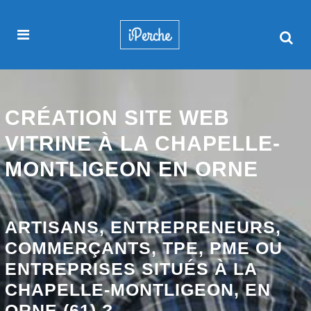
CRÉATION SITE WEB
VITRINE À LA CHAPELLE-
MONTLIGEON EN ORNE
ARTISANS, ENTREPRENEURS,
COMMERÇANTS, TPE, PME OU
ENTREPRISES SITUÉS À LA
CHAPELLE-MONTLIGEON, EN
ORNE (61) ?