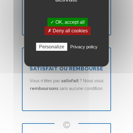
Votre site Web Vitrine sera mis en ligne
en
7 jours
(voir nos CGVs).
✓ OK, accept all
✗ Deny all cookies
Personalize
Privacy policy
SATISFAIT OU REMBOURSÉ
Vous n'êtes pas
satisfait
? Nous vous
remboursons
sans aucune condition.