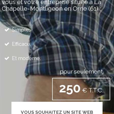
vous et votre entreprise située à La
Chapelle-Montligeon en Orne (61) :
Simple,
Efficace,
Et moderne.
pour seulement
250
€ T.T.C.
VOUS SOUHAITEZ UN SITE WEB