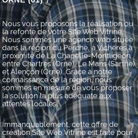
Nous vous proposons la réalisation ou
la refonte de votre Site Web Vitrine.
Nous sommes une agence web située
dans la région du Perche, à Vichères à
proximité de La Chapelle-Montligeon
entre Chartres (Orne), Le Mans (Sarthe)
et Alençon (Orne). Grâce à notre
connaissance de la région, nous
sommes en mesure de vous proposer
la solution la plus adéquate aux
attentes locales.
Immanquablement, cette offre de
création Site Web Vitrine est faite pour