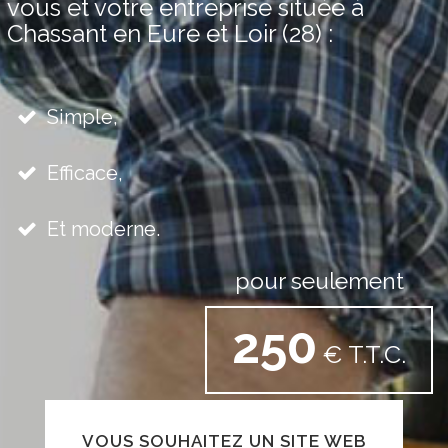
vous et votre entreprise située à
Chassant en Eure et Loir (28) :
Simple,
Efficace,
Et moderne.
pour seulement
250
€ T.T.C.
VOUS SOUHAITEZ UN SITE WEB