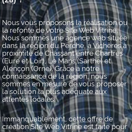
Nous vous proposons la réalisation ou
la refonte de votre Site Web Vitrine.
Nous sommes une agence web située
dans la région du Perche, à Vichères à
proximité de Chassant entre Chartres
(Eure et Loir), Le Mans (Sarthe) et
Alençon (Orne). Grâce à notre
connaissance de la région, nous
sommes en mesure de vous proposer
la solution la plus adéquate aux
attentes locales.
Immanquablement, cette offre de
création Site Web Vitrine est faite pour