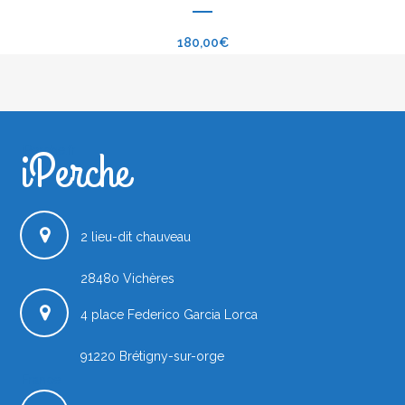
180,00
€
iPerche
iPerche.fr
2 lieu-dit chauveau
28480
Vichères
4 place Federico Garcia Lorca
91220
Brétigny-sur-orge
France