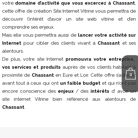
votre
domaine d’activité que vous excercez à Chassant
,
cette offre de création Site Internet Vitrine vous permettra de
découvrir l’intérêt d’avoir un site web vitrine et d’en
comprendre ses enjeux.
Mais elle vous permettra aussi de
lancer votre activité sur
Internet
pour cibler des clients vivant à
Chassant
et ses
alentours.
De plus, votre site Internet
promouvra votre entreprise,
vos services et produits
auprès de vos clients habitant à
0
proximité de
Chassant
en Eure et Loir. Cette offre s’adresse
avant tout à ceux qui ont
un faible budget
et qui n’ont pas
encore conscience des
enjeux
/ des
intérêts
d’ avoir un
site internet Vitrine bien référencé aux alentours de
Chassant
.