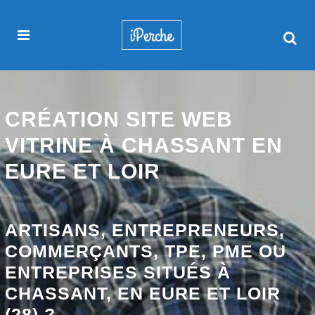
CRÉATION SITE WEB
VITRINE À CHASSANT EN
EURE ET LOIR
ARTISANS, ENTREPRENEURS,
COMMERÇANTS, TPE, PME OU
ENTREPRISES SITUÉS À
CHASSANT, EN EURE ET LOIR
(28) ?