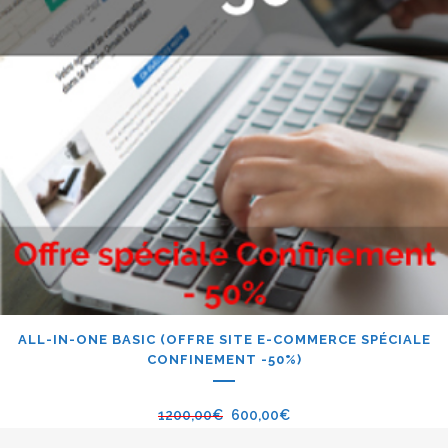
ALL-IN-ONE BASIC (OFFRE SITE E-COMMERCE SPÉCIALE
CONFINEMENT -50%)
1200,00
€
600,00
€