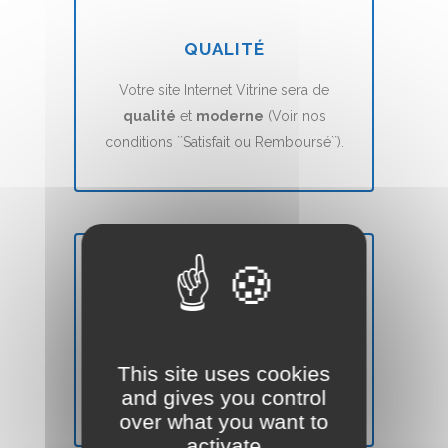
QUALITÉ
Votre site Internet Vitrine sera de
qualité
et
moderne
(Voir nos
conditions ``Satisfait ou Remboursé``).
DÉLAIS
Votre site Web Vitrine sera mis en ligne
This site uses cookies
en
7 jours
(voir nos CGVs).
and gives you control
over what you want to
activate