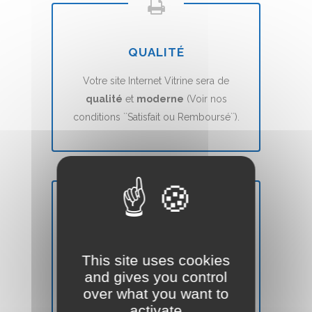
QUALITÉ
Votre site Internet Vitrine sera de
qualité
et
moderne
(Voir nos
conditions ``Satisfait ou Remboursé``).
DÉLAIS
This site uses cookies
Votre site Web Vitrine sera mis en ligne
and gives you control
en
7 jours
(voir nos CGVs).
over what you want to
activate