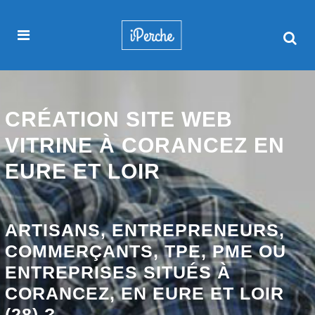
CRÉATION SITE WEB
VITRINE À CORANCEZ EN
EURE ET LOIR
ARTISANS, ENTREPRENEURS,
COMMERÇANTS, TPE, PME OU
ENTREPRISES SITUÉS À
CORANCEZ, EN EURE ET LOIR
(28) ?