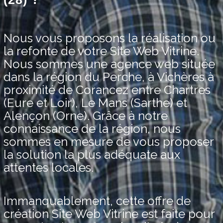
Nous vous proposons la réalisation ou
la refonte de votre Site Web Vitrine.
Nous sommes une agence web située
dans la région du Perche, à Vichères à
proximité de Corancez entre Chartres
(Eure et Loir), Le Mans (Sarthe) et
Alençon (Orne). Grâce à notre
connaissance de la région, nous
sommes en mesure de vous proposer
la solution la plus adéquate aux
attentes locales.
Immanquablement, cette offre de
création Site Web Vitrine est faite pour