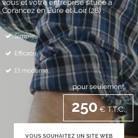
vous et votre entreprise située à
Corancez en Eure et Loir (28) :
Simple,
Efficace,
Et moderne.
pour seulement
250
€ T.T.C.
VOUS SOUHAITEZ UN SITE WEB