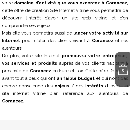
votre
domaine d’activité que vous excercez à Corancez
,
cette offre de création Site Internet Vitrine vous permettra de
découvrir l’intérêt d’avoir un site web vitrine et d’en
comprendre ses enjeux.
Mais elle vous permettra aussi de
lancer votre activité sur
Internet
pour cibler des clients vivant à
Corancez
et ses
alentours.
De plus, votre site Internet
promouvra votre entreprise,
vos services et produits
auprès de vos clients habitant à
0
proximité de
Corancez
en Eure et Loir. Cette offre s’adresse
avant tout à ceux qui ont
un faible budget
et qui n’ont pas
encore conscience des
enjeux
/ des
intérêts
d’ avoir un
site internet Vitrine bien référencé aux alentours de
Corancez
.