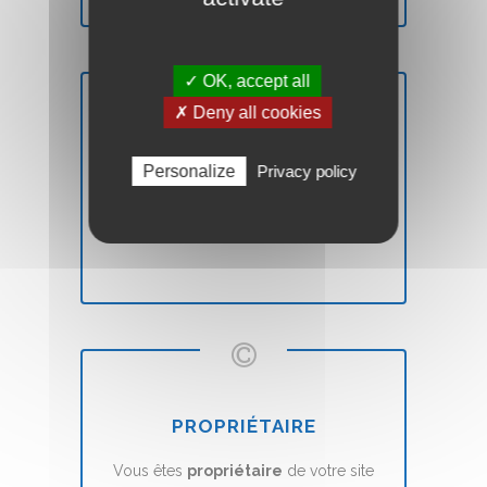
✓ OK, accept all
✗ Deny all cookies
SATISFAIT OU REMBOURSÉ
Personalize
Privacy policy
Vous n'êtes pas
satisfait
? Nous vous
remboursons
sans aucune condition.
PROPRIÉTAIRE
Vous êtes
propriétaire
de votre site