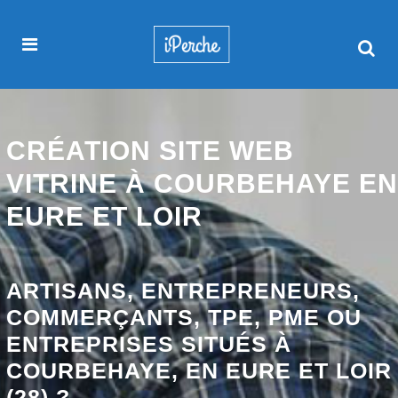
CRÉATION SITE WEB
VITRINE À COURBEHAYE EN
EURE ET LOIR
ARTISANS, ENTREPRENEURS,
COMMERÇANTS, TPE, PME OU
ENTREPRISES SITUÉS À
COURBEHAYE, EN EURE ET LOIR
(28) ?