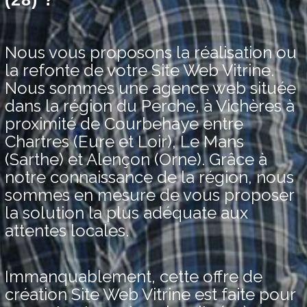
Nous vous proposons la réalisation ou
la refonte de votre Site Web Vitrine.
Nous sommes une agence web située
dans la région du Perche, à Vichères à
proximité de Courbehaye entre
Chartres (Eure et Loir), Le Mans
(Sarthe) et Alençon (Orne). Grâce à
notre connaissance de la région, nous
sommes en mesure de vous proposer
la solution la plus adéquate aux
attentes locales.
Immanquablement, cette offre de
création Site Web Vitrine est faite pour