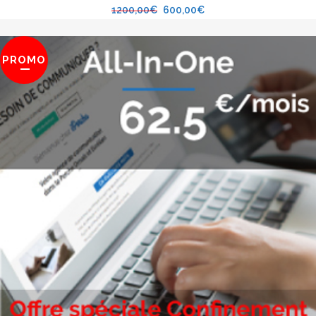
1200,00
€
600,00
€
PROMO