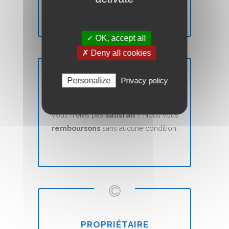
✓ OK, accept all
✗ Deny all cookies
Personalize
Privacy policy
SATISFAIT OU REMBOURSÉ
Vous n'êtes pas
satisfait
? Nous vous
remboursons
sans aucune condition.
PROPRIÉTAIRE