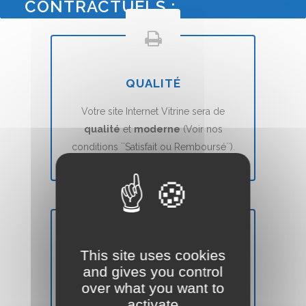
CONTRACTUELS :
QUALITÉ
Votre site Internet Vitrine sera de
qualité
et
moderne
(Voir nos
conditions ``Satisfait ou Remboursé``).
This site uses cookies
DÉLAIS
and gives you control
over what you want to
Votre site Web Vitrine sera mis en ligne
activate
en
7 jours
(voir nos CGVs).