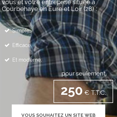
vous et votre entreprise située à
Courbehaye en Eure et Loir (28) :
Simple,
Efficace,
Et moderne.
pour seulement
250
€ T.T.C.
VOUS SOUHAITEZ UN SITE WEB