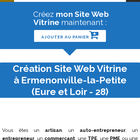
Créez
mon Site Web
Vitrine
maintenant :
AJOUTER AU PANIER
Création Site Web Vitrine
à Ermenonville-la-Petite
(Eure et Loir - 28)
Vous êtes un
artisan
, un
auto-entrepreneur
, un
entrepreneur
, un
commerçant
, une
TPE
, une
PME
ou une