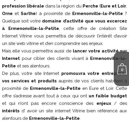
profession libérale
dans la région du
Perche
(
Eure et Loir
,
Orne
et
Sarthe
) à proximité de
Ermenonville-la-Petite
?
Quelque soit votre
domaine d’activité que vous excercez
à Ermenonville-la-Petite
, cette offre de création Site
Internet Vitrine vous permettra de découvrir l’intérêt d’avoir
un site web vitrine et d’en comprendre ses enjeux.
Mais elle vous permettra aussi de
lancer votre activité sur
Internet
pour cibler des clients vivant à
Ermenonville-la-
Petite
et ses alentours.
0
De plus, votre site Internet
promouvra votre entreprise,
vos services et produits
auprès de vos clients habitant à
proximité de
Ermenonville-la-Petite
en Eure et Loir. Cette
offre s’adresse avant tout à ceux qui ont
un faible budget
et qui n’ont pas encore conscience des
enjeux
/ des
intérêts
d’ avoir un site internet Vitrine bien référencé aux
alentours de
Ermenonville-la-Petite
.