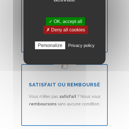
DÉLAIS
✓ OK, accept all
Votre site Web Vitrine sera mis en ligne
✗ Deny all cookies
en
7 jours
(voir nos CGVs).
Personalize
Privacy policy
SATISFAIT OU REMBOURSÉ
Vous n'êtes pas
satisfait
? Nous vous
remboursons
sans aucune condition.