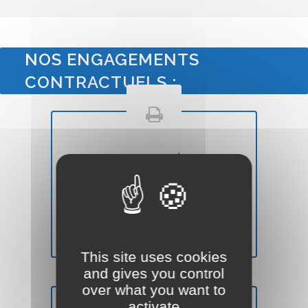
NOS ENGAGEMENTS
CONTRACTUELS :
QUALITÉ
Votre site Internet Vitrine sera de
qualité
et
moderne
(Voir nos
conditions ``Satisfait ou Remboursé``).
This site uses cookies
and gives you control
over what you want to
activate