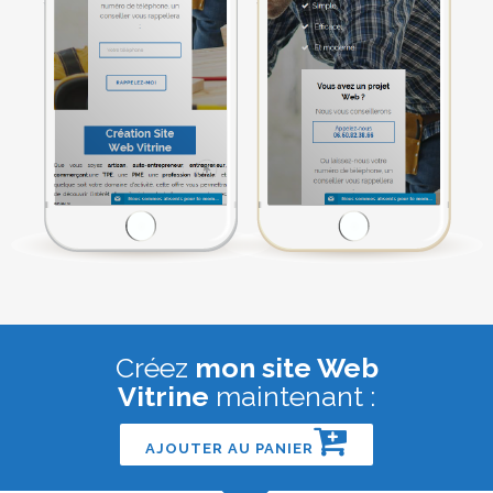
Créez
mon site Web
Vitrine
maintenant :
AJOUTER AU PANIER