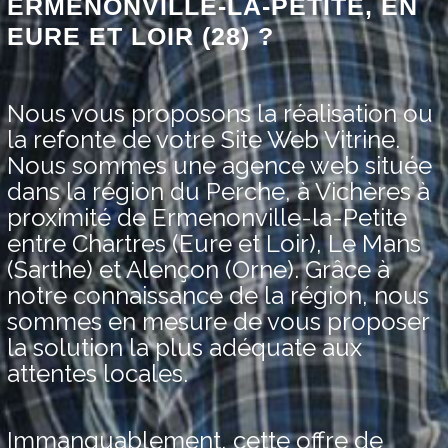
ERMENONVILLE-LA-PETITE, EN
EURE ET LOIR (28) ?
Nous vous proposons la réalisation ou
la refonte de votre Site Web Vitrine.
Nous sommes une agence web située
dans la région du Perche, à Vichères à
proximité de Ermenonville-la-Petite
entre Chartres (Eure et Loir), Le Mans
(Sarthe) et Alençon (Orne). Grâce à
notre connaissance de la région, nous
sommes en mesure de vous proposer
la solution la plus adéquate aux
attentes locales.
Immanquablement, cette offre de