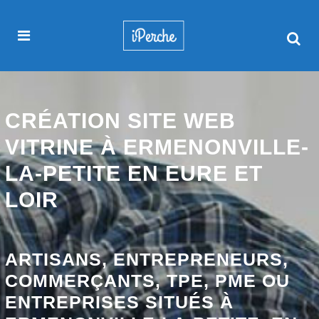
CRÉATION SITE WEB
VITRINE À ERMENONVILLE-
LA-PETITE EN EURE ET
LOIR
ARTISANS, ENTREPRENEURS,
COMMERÇANTS, TPE, PME OU
ENTREPRISES SITUÉS À