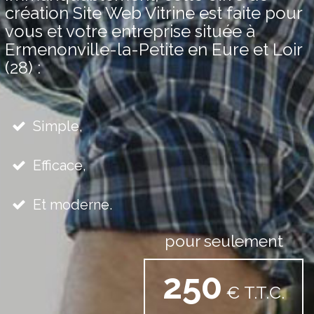
création Site Web Vitrine est faite pour
vous et votre entreprise située à
Ermenonville-la-Petite en Eure et Loir
(28) :
Simple,
Efficace,
Et moderne.
pour seulement
250
€ T.T.C.