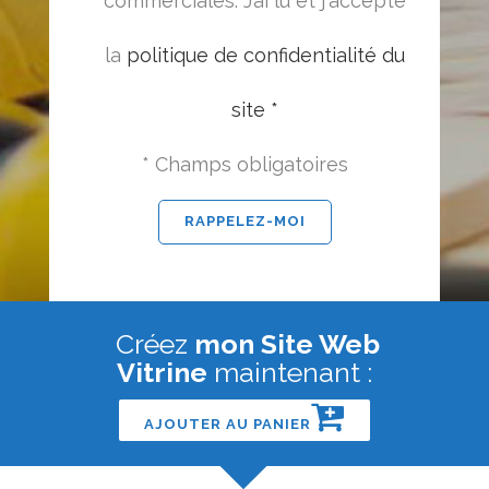
commerciales. J’ai lu et j'accepte
la
politique de confidentialité du
site *
* Champs obligatoires
Créez
mon Site Web
Vitrine
maintenant :
AJOUTER AU PANIER