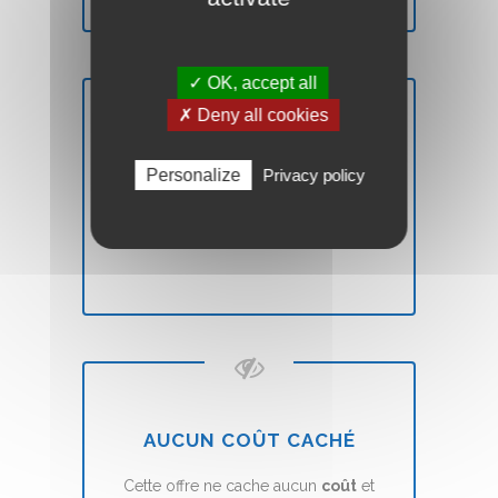
✓ OK, accept all
✗ Deny all cookies
PROPRIÉTAIRE
Personalize
Privacy policy
Vous êtes
propriétaire
de votre site
Web Vitrine. Vous êtes libre.
AUCUN COÛT CACHÉ
Cette offre ne cache aucun
coût
et