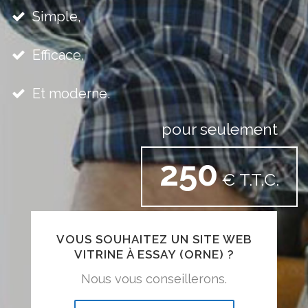
Simple,
Efficace,
Et moderne.
pour seulement
250
€ T.T.C.
VOUS SOUHAITEZ UN SITE WEB
VITRINE À ESSAY (ORNE) ?
Nous vous conseillerons.