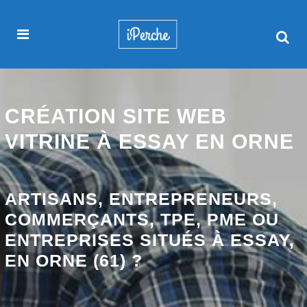
CRÉATION SITE WEB
VITRINE À ESSAY EN ORNE
ARTISANS, ENTREPRENEURS,
COMMERÇANTS, TPE, PME OU
ENTREPRISES SITUÉS À ESSAY,
EN ORNE (61) ?