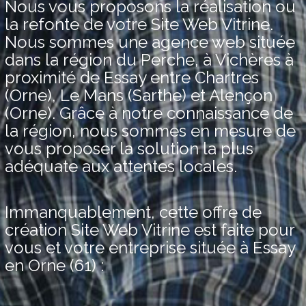
Nous vous proposons la réalisation ou
la refonte de votre Site Web Vitrine.
Nous sommes une agence web située
dans la région du Perche, à Vichères à
proximité de Essay entre Chartres
(Orne), Le Mans (Sarthe) et Alençon
(Orne). Grâce à notre connaissance de
la région, nous sommes en mesure de
vous proposer la solution la plus
adéquate aux attentes locales.
Immanquablement, cette offre de
création Site Web Vitrine est faite pour
vous et votre entreprise située à Essay
en Orne (61) :