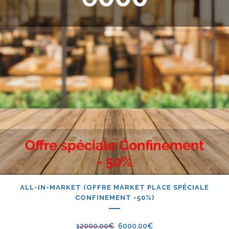
ALL-IN-MARKET (OFFRE MARKET PLACE SPÉCIALE
CONFINEMENT -50%)
12000,00
€
6000,00
€