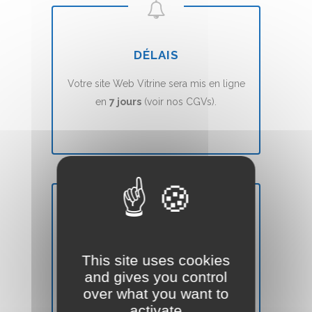
DÉLAIS
Votre site Web Vitrine sera mis en ligne
en
7 jours
(voir nos CGVs).
SATISFAIT OU REMBOURSÉ
This site uses cookies
Vous n'êtes pas
satisfait
? Nous vous
and gives you control
remboursons
sans aucune condition.
over what you want to
activate