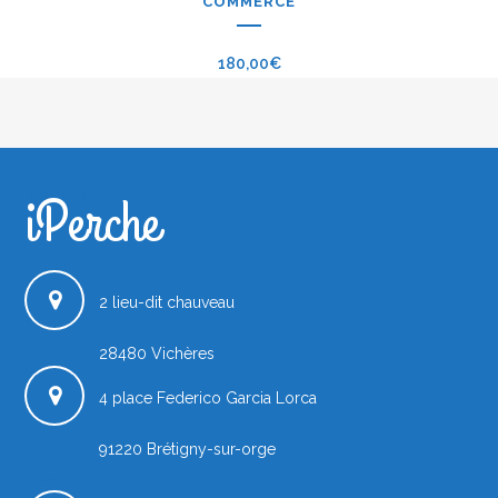
COMMERCE
180,00
€
iPerche
iPerche.fr
2 lieu-dit chauveau
28480
Vichères
4 place Federico Garcia Lorca
91220
Brétigny-sur-orge
France