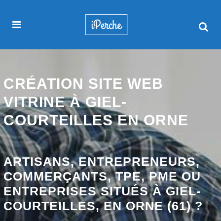
CRÉATION SITE WEB
VITRINE À GIEL-
COURTEILLES EN ORNE
ARTISANS, ENTREPRENEURS,
COMMERÇANTS, TPE, PME OU
ENTREPRISES SITUÉS À GIEL-
COURTEILLES, EN ORNE (61) ?