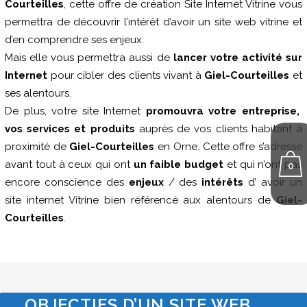
Courteilles
, cette offre de création Site Internet Vitrine vous
permettra de découvrir l’intérêt d’avoir un site web vitrine et
d’en comprendre ses enjeux.
Mais elle vous permettra aussi de
lancer votre activité sur
Internet
pour cibler des clients vivant à
Giel-Courteilles
et
ses alentours.
De plus, votre site Internet
promouvra votre entreprise,
vos services et produits
auprès de vos clients habitant à
proximité de
Giel-Courteilles
en Orne. Cette offre s’adresse
avant tout à ceux qui ont
un faible budget
et qui n’ont pas
0
encore conscience des
enjeux
/ des
intérêts
d’ avoir un
site internet Vitrine bien référencé aux alentours de
Giel-
Courteilles
.
OBJECTIFS D’UN SITE WEB