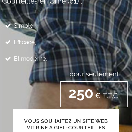
Courteilles en Orne (61) :
Simple,
Efficace,
Et moderne.
pour seulement
250
€ T.T.C.
VOUS SOUHAITEZ UN SITE WEB
VITRINE À GIEL-COURTEILLES