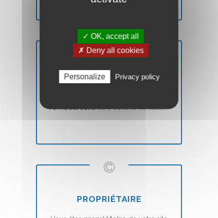
✓ OK, accept all
✗ Deny all cookies
SATISFAIT OU REMBOURSÉ
Personalize
Privacy policy
Vous n'êtes pas
satisfait
? Nous vous
remboursons
sans aucune condition.
PROPRIÉTAIRE