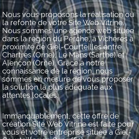
Nous vous proposons la réalisation ou
la refonte de votre Site Web Vitrine.
Nous sommes une agence web située
dans la région du Perche, à Vichères à
proximité de Giel-Courteilles entre
Chartres (Orne), Le Mans (Sarthe) et
Alençon (Orne). Grâce à notre
connaissance de la région, nous
sommes en mesure de vous proposer
la solution la plus adéquate aux
attentes locales.
Immanquablement, cette offre de
création Site Web Vitrine est faite pour
vous et votre entreprise située à Giel-