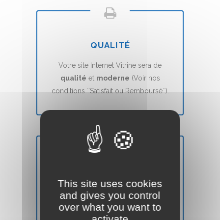
QUALITÉ
Votre site Internet Vitrine sera de
qualité
et
moderne
(Voir nos
conditions ``Satisfait ou Remboursé``).
DÉLAIS
This site uses cookies
Votre site Web Vitrine sera mis en ligne
and gives you control
en
7 jours
(voir nos CGVs).
over what you want to
activate