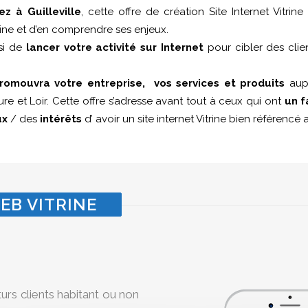
ez à Guilleville
, cette offre de création Site Internet Vitri
itrine et d’en comprendre ses enjeux.
si de
lancer votre activité sur Internet
pour cibler des clie
romouvra votre entreprise, vos services et produits
aupr
re et Loir. Cette offre s’adresse avant tout à ceux qui ont
un f
ux
/ des
intérêts
d’ avoir un site internet Vitrine bien référenc
EB VITRINE
turs clients habitant ou non