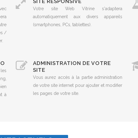
SITE RESPONSIVE
vec
Votre site Web Vitrine s'adaptera
era
automatiquement aux divers appareils
utre
(smartphones, PCs, tablettes).
es /
r.
EO
ADMINISTRATION DE VOTRE
SITE
 les
Vous aurez accès à la partie administration
ng,
de votre site internet pour ajouter et modifier
ien
les pages de votre site.
t à