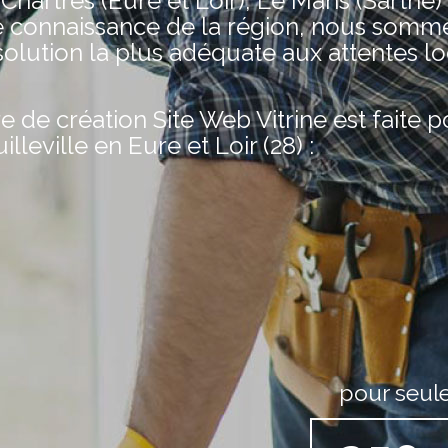
 Chartres (Eure et Loir), Le Mans (Sarthe)
e connaissance de la région, nous somm
olution la plus adéquate aux attentes lo
de création Site Web Vitrine est faite 
lleville en Eure et Loir (28) :
pour seul