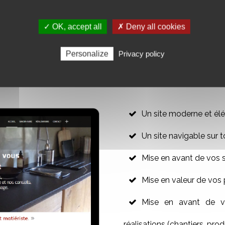
✓ OK, accept all
✗ Deny all cookies
R VOTRE SITE WEB VITRINE
Personalize
Privacy policy
Un site moderne et élé
Un site navigable sur t
Mise en avant de vos 
Mise en valeur de vos 
Mise en avant de vo
réalisations (chantiers, produ