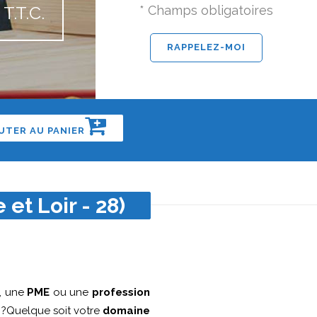
T.T.C.
* Champs obligatoires
UTER AU PANIER
 et Loir - 28)
, une
PME
ou une
profession
?Quelque soit votre
domaine