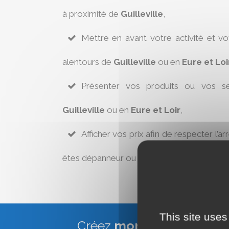
à proximité de
Guilleville
,
Mettre en avant votre activité et v
alentours de
Guilleville
ou en
Eure et Loi
Présenter vos produits ou vos se
Guilleville
ou en
Eure et Loir
,
Afficher vos prix afin de respecter l’ar
êtes dépanneur ou réparateur à
Guillevill
This site uses
Créez
mon site Web Vitr