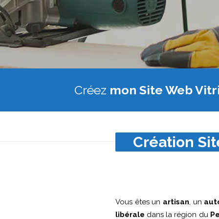
Créez
mon Site Web Vitr
Création Site
Vous êtes un
artisan
, un
aut
libérale
dans la région du
Pe