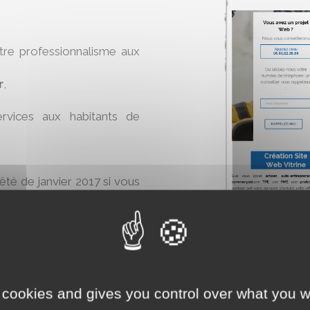
otre professionnalisme aux
r
,
rvices aux habitants de
rêté de janvier 2017 si vous
e
.
 cookies and gives you control over what you w
ine
maintenant :
AJO