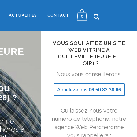
ACTUALITÉS
CONTACT
0
VOUS SOUHAITEZ UN SITE
 EURE
WEB VITRINE À
GUILLEVILLE (EURE ET
LOIR) ?
Nous vous conseillerons.
OU
Appelez-nous
06.50.82.38.66
8) ?
Ou laissez-nous votre
numéro de téléphone, notre
rine.
agence Web Percheronne
hères à
vous rappellera :