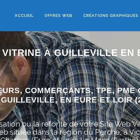
ACCUEIL
OFFRES WEB
CRÉATIONS GRAPHIQUES
 VITRINE À GUILLEVILLE EN
EURS, COMMERÇANTS, TPE, PME 
UILLEVILLE, EN EURE ET LOIR (2
ation ou la refonte de votre Site Web Vit
située dans la région du Perche, à Vic