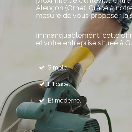
proximité de Guilleville entre
Alençon (Orne). Grâce à notr
mesure de vous proposer la s
Immanquablement, cette offre 
et votre entreprise située à Gui
Simple,
Efficace,
Et moderne.