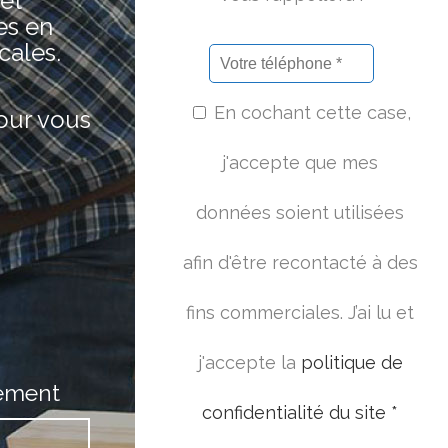
 et
es en
cales.
En cochant cette case,
pour vous
j'accepte que mes
données soient utilisées
afin d'être recontacté à des
fins commerciales. J’ai lu et
j'accepte la
politique de
ement
confidentialité du site *