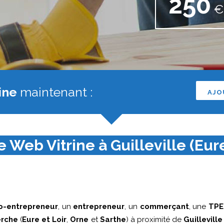
250
€ 
ine
maintenant :
AJO
 Web Vitrine à Guilleville (Eure
o-entrepreneur
, un
entrepreneur
, un
commerçant
, une
TPE
rche
(
Eure et Loir
,
Orne
et
Sarthe
) à proximité de
Guilleville