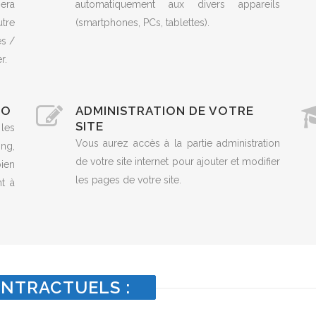
era
automatiquement aux divers appareils
utre
(smartphones, PCs, tablettes).
es /
r.
EO
ADMINISTRATION DE VOTRE
SITE
 les
Vous aurez accès à la partie administration
ng,
de votre site internet pour ajouter et modifier
ien
les pages de votre site.
t à
NTRACTUELS :