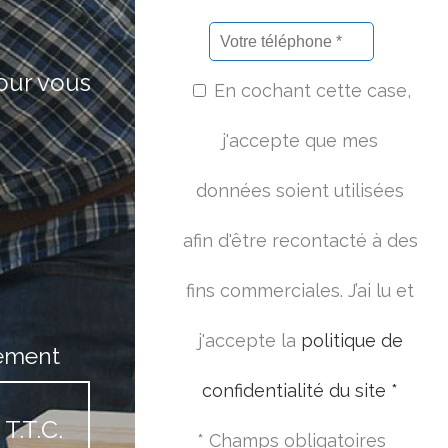
pour vous
En cochant cette case,
j'accepte que mes
données soient utilisées
afin d'être recontacté à des
fins commerciales. J’ai lu et
j'accepte la
politique de
ement
confidentialité du site *
T.T.C.
* Champs obligatoires