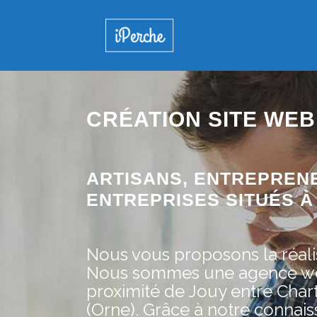
CRÉATION SITE WEB 
ARTISANS, ENTREPREN
ENTREPRISES SITUÉS À J
Nous vous proposons la réalis
Nous sommes une agence web 
proximité de Jouy entre Chart
(Orne). Grâce à notre conna