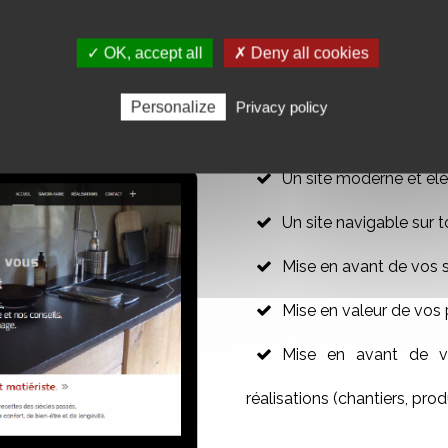
R VOTRE SITE WEB VITRINE
✓ OK, accept all
✗ Deny all cookies
Personalize
Privacy policy
Un site moderne et élé
Un site navigable sur t
Mise en avant de vos 
Mise en valeur de vos 
Mise en avant de vo
réalisations (chantiers, produ