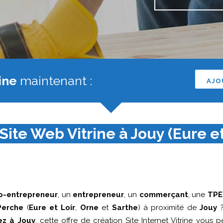
ine
maintenant :
AJO
Site Web Vitrine à Jouy (Eure et 
o-entrepreneur
, un
entrepreneur
, un
commerçant
, une
TPE
Perche
(
Eure et Loir
,
Orne
et
Sarthe
) à proximité de
Jouy
?
ez à Jouy
, cette offre de création Site Internet Vitrine vous p