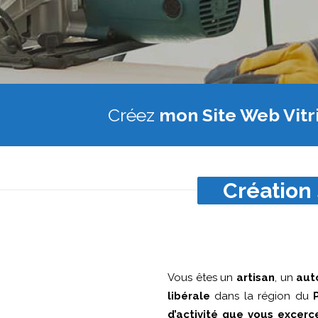
Créez
mon Site Web Vitr
Création 
Vous êtes un
artisan
, un
aut
libérale
dans la région du
d’activité que vous excerc