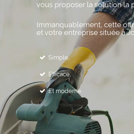
vous proposer la solution la 
Immanquablement, cette offre 
et votre entreprise située à Jo
Simple,
Efficace,
Et moderne.