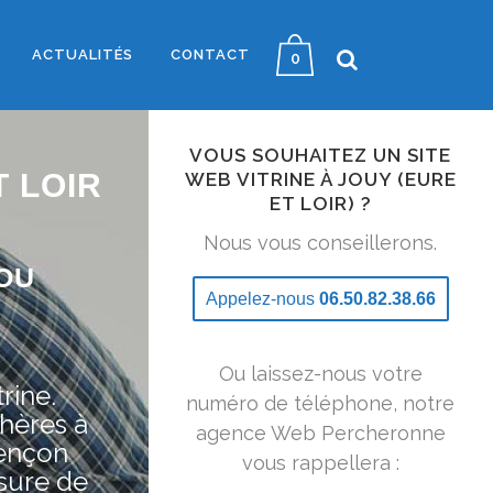
ACTUALITÉS
CONTACT
0
VOUS SOUHAITEZ UN SITE
T LOIR
WEB VITRINE À JOUY (EURE
ET LOIR) ?
Nous vous conseillerons.
OU
Appelez-nous
06.50.82.38.66
Ou laissez-nous votre
rine.
numéro de téléphone, notre
hères à
agence Web Percheronne
lençon
vous rappellera :
sure de