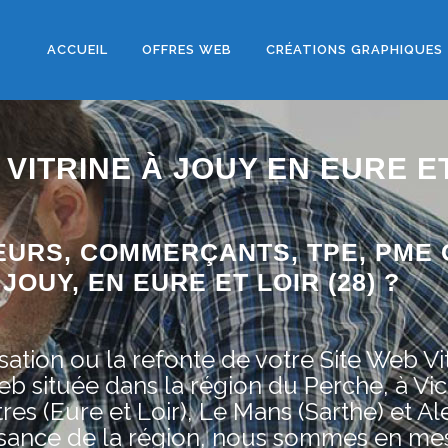
ACCUEIL
OFFRES WEB
CRÉATIONS GRAPHIQUES
VITRINE À JOUY EN EURE E
EURS, COMMERÇANTS, TPE, PME 
OUY, EN EURE ET LOIR (28) ?
ation ou la refonte de votre Site Web Vit
située dans la région du Perche, à Vic
res (Eure et Loir), Le Mans (Sarthe) et A
issance de la région, nous sommes en me