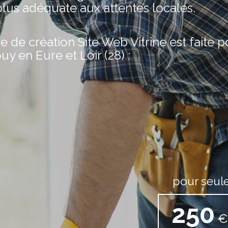
plus adéquate aux attentes locales.
de création Site Web Vitrine est faite 
uy en Eure et Loir (28) :
pour seul
250
€ 