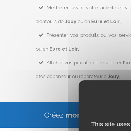
Mettre en avant votre activité et v
alentours de
Jouy
ou en
Eure et Loir
,
Présenter vos produits ou vos servi
ou en
Eure et Loir
,
Afficher vos prix afin de respecter l’ar
êtes dépanneur ou réparateur à
Jouy
.
Créez
mon site Web Vitr
This site uses