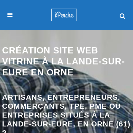
CRÉATION SITE WEB
VITRINE À LA LANDE-SUR-
EURE EN ORNE
ARTISANS, ENTREPRENEURS,
COMMERÇANTS, TPE, PME OU
ENTREPRISES SITUÉS À LA
LANDE-SUR-EURE, EN ORNE (61)
?