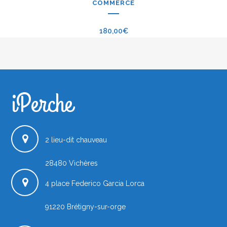
COMMERCE
180,00
€
iPerche
iPerche.fr
2 lieu-dit chauveau
28480
Vichères
4 place Federico Garcia Lorca
91220
Brétigny-sur-orge
France