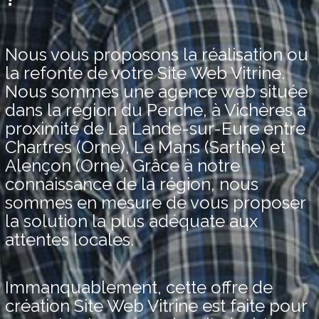
Nous vous proposons la réalisation ou
la refonte de votre Site Web Vitrine.
Nous sommes une agence web située
dans la région du Perche, à Vichères à
proximité de La Lande-sur-Eure entre
Chartres (Orne), Le Mans (Sarthe) et
Alençon (Orne). Grâce à notre
connaissance de la région, nous
sommes en mesure de vous proposer
la solution la plus adéquate aux
attentes locales.
Immanquablement, cette offre de
création Site Web Vitrine est faite pour