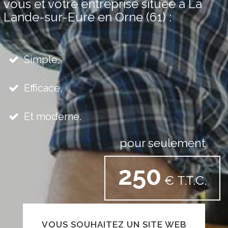
vous et votre entreprise située à La
Lande-sur-Eure en Orne (61) :
Simple,
Efficace,
Et moderne.
pour seulement
250
€ T.T.C.
VOUS SOUHAITEZ UN SITE WEB