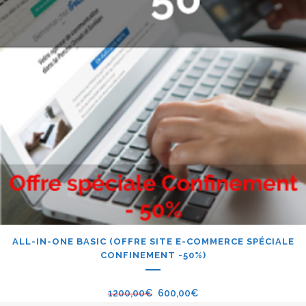
ALL-IN-ONE BASIC (OFFRE SITE E-COMMERCE SPÉCIALE
CONFINEMENT -50%)
1200,00
€
600,00
€