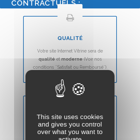
CONTRACTUELS :
QUALITÉ
Votre site Internet Vitrine sera de
qualité
et
moderne
(Voir nos
conditions ``Satisfait ou Remboursé``).
This site uses cookies
DÉLAIS
and gives you control
over what you want to
Votre site Web Vitrine sera mis en ligne
activate
en
7 jours
(voir nos CGVs).