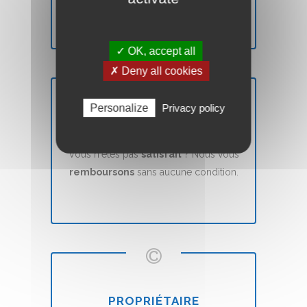
✓ OK, accept all
✗ Deny all cookies
Personalize
Privacy policy
SATISFAIT OU REMBOURSÉ
Vous n'êtes pas
satisfait
? Nous vous
remboursons
sans aucune condition.
PROPRIÉTAIRE