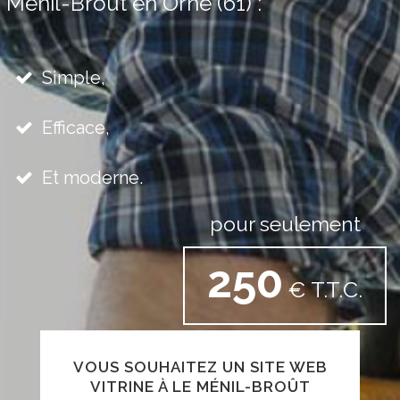
Ménil-Broût en Orne (61) :
Simple,
Efficace,
Et moderne.
pour seulement
250
€ T.T.C.
VOUS SOUHAITEZ UN SITE WEB
VITRINE À LE MÉNIL-BROÛT