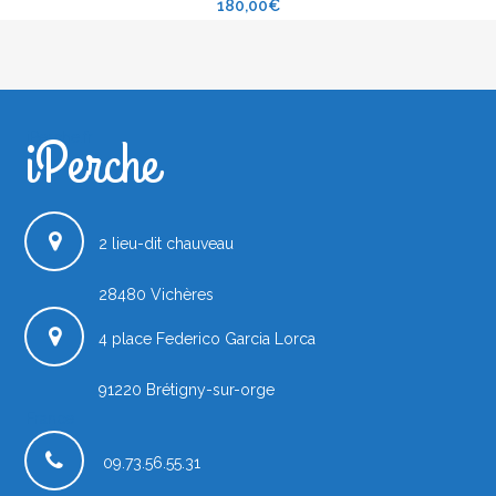
180,00
€
iPerche
iPerche.fr
2 lieu-dit chauveau
28480
Vichères
4 place Federico Garcia Lorca
91220
Brétigny-sur-orge
France
09.73.56.55.31