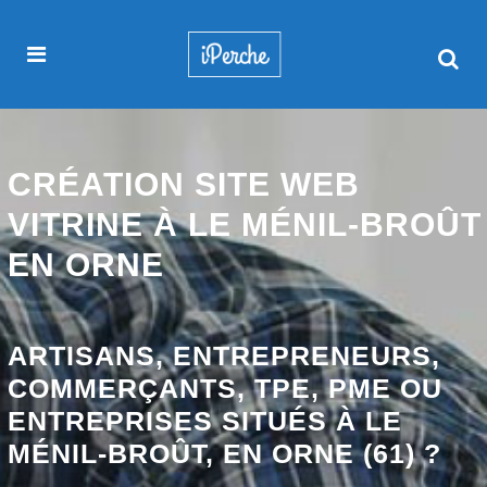
CRÉATION SITE WEB
VITRINE À LE MÉNIL-BROÛT
EN ORNE
ARTISANS, ENTREPRENEURS,
COMMERÇANTS, TPE, PME OU
ENTREPRISES SITUÉS À LE
MÉNIL-BROÛT, EN ORNE (61) ?