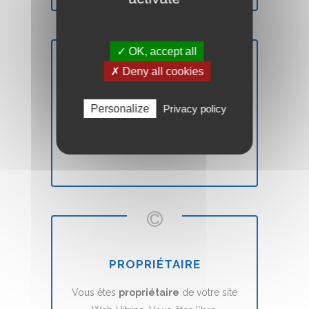
✓ OK, accept all
✗ Deny all cookies
SATISFAIT OU REMBOURSÉ
Personalize
Privacy policy
Vous n'êtes pas
satisfait
? Nous vous
remboursons
sans aucune condition.
PROPRIÉTAIRE
Vous êtes
propriétaire
de votre site