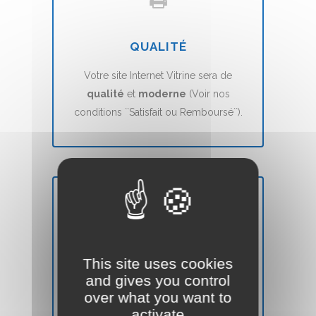
QUALITÉ
Votre site Internet Vitrine sera de
qualité
et
moderne
(Voir nos
conditions ``Satisfait ou Remboursé``).
DÉLAIS
Votre site Web Vitrine sera mis en ligne
This site uses cookies
en
7 jours
(voir nos CGVs).
and gives you control
over what you want to
activate