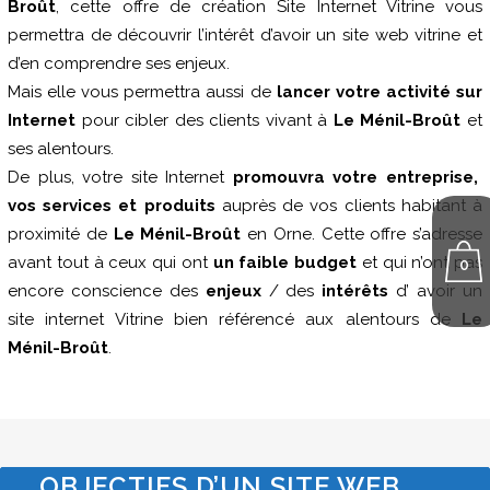
Broût
, cette offre de création Site Internet Vitrine vous
permettra de découvrir l’intérêt d’avoir un site web vitrine et
d’en comprendre ses enjeux.
Mais elle vous permettra aussi de
lancer votre activité sur
Internet
pour cibler des clients vivant à
Le Ménil-Broût
et
ses alentours.
De plus, votre site Internet
promouvra votre entreprise,
vos services et produits
auprès de vos clients habitant à
proximité de
Le Ménil-Broût
en Orne. Cette offre s’adresse
avant tout à ceux qui ont
un faible budget
et qui n’ont pas
0
encore conscience des
enjeux
/ des
intérêts
d’ avoir un
site internet Vitrine bien référencé aux alentours de
Le
Ménil-Broût
.
OBJECTIFS D’UN SITE WEB