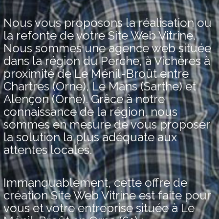
Nous vous proposons la réalisation ou
la refonte de votre Site Web Vitrine.
Nous sommes une agence web située
dans la région du Perche, à Vichères à
proximité de Le Ménil-Broût entre
Chartres (Orne), Le Mans (Sarthe) et
Alençon (Orne). Grâce à notre
connaissance de la région, nous
sommes en mesure de vous proposer
la solution la plus adéquate aux
attentes locales.
Immanquablement, cette offre de
création Site Web Vitrine est faite pour
vous et votre entreprise située à Le