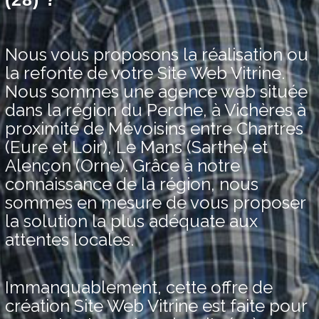
Nous vous proposons la réalisation ou
la refonte de votre Site Web Vitrine.
Nous sommes une agence web située
dans la région du Perche, à Vichères à
proximité de Mévoisins entre Chartres
(Eure et Loir), Le Mans (Sarthe) et
Alençon (Orne). Grâce à notre
connaissance de la région, nous
sommes en mesure de vous proposer
la solution la plus adéquate aux
attentes locales.
Immanquablement, cette offre de
création Site Web Vitrine est faite pour