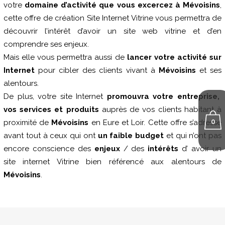
votre
domaine d’activité que vous excercez à Mévoisins
,
cette offre de création Site Internet Vitrine vous permettra de
découvrir l’intérêt d’avoir un site web vitrine et d’en
comprendre ses enjeux.
Mais elle vous permettra aussi de
lancer votre activité sur
Internet
pour cibler des clients vivant à
Mévoisins
et ses
alentours.
De plus, votre site Internet
promouvra votre entreprise,
vos services et produits
auprès de vos clients habitant à
0
proximité de
Mévoisins
en Eure et Loir. Cette offre s’adresse
avant tout à ceux qui ont
un faible budget
et qui n’ont pas
encore conscience des
enjeux
/ des
intérêts
d’ avoir un
site internet Vitrine bien référencé aux alentours de
Mévoisins
.