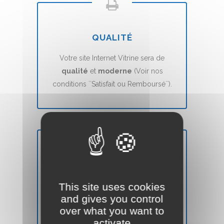
QUALITÉ
Votre site Internet Vitrine sera de
qualité
et
moderne
(Voir nos
conditions ``Satisfait ou Remboursé``).
DÉLAIS
This site uses cookies
Votre site Web Vitrine sera mis en ligne
and gives you control
en
7 jours
(voir nos CGVs).
over what you want to
activate