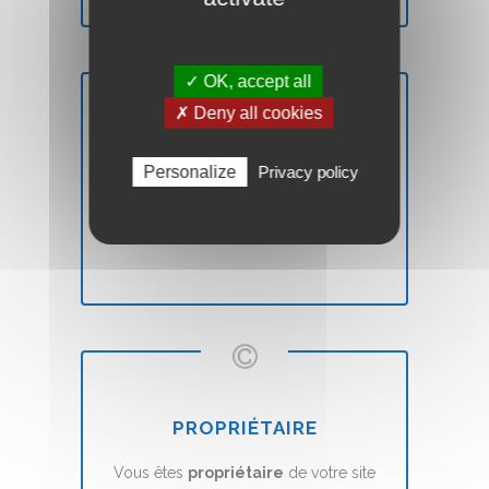
✓ OK, accept all
✗ Deny all cookies
SATISFAIT OU REMBOURSÉ
Personalize
Privacy policy
Vous n'êtes pas
satisfait
? Nous vous
remboursons
sans aucune condition.
PROPRIÉTAIRE
Vous êtes
propriétaire
de votre site