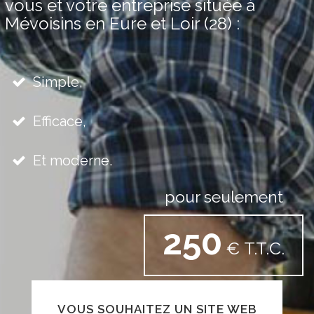
vous et votre entreprise située à
Mévoisins en Eure et Loir (28) :
Simple,
Efficace,
Et moderne.
pour seulement
250
€ T.T.C.
VOUS SOUHAITEZ UN SITE WEB