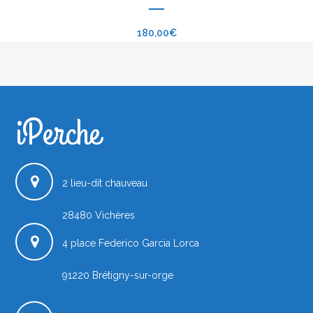
180,00
€
iPerche
iPerche.fr
2 lieu-dit chauveau
28480
Vichères
4 place Federico Garcia Lorca
91220
Brétigny-sur-orge
France