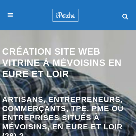
CRÉATION SITE WEB
VITRINE À MÉVOISINS EN
EURE ET LOIR
ARTISANS, ENTREPRENEURS,
COMMERÇANTS, TPE, PME OU
ENTREPRISES SITUÉS À
MÉVOISINS, EN EURE ET LOIR
(28) ?