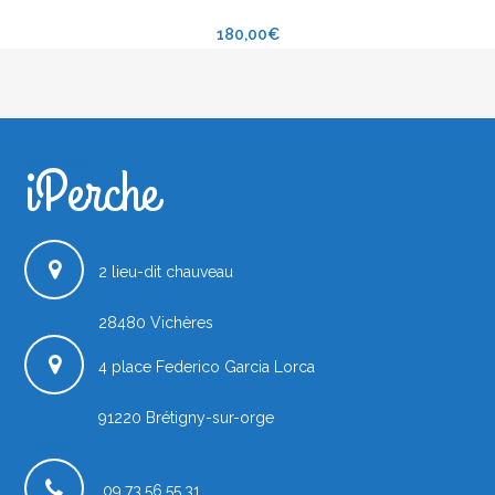
180,00
€
iPerche
iPerche.fr
2 lieu-dit chauveau
28480
Vichères
4 place Federico Garcia Lorca
91220
Brétigny-sur-orge
France
09.73.56.55.31