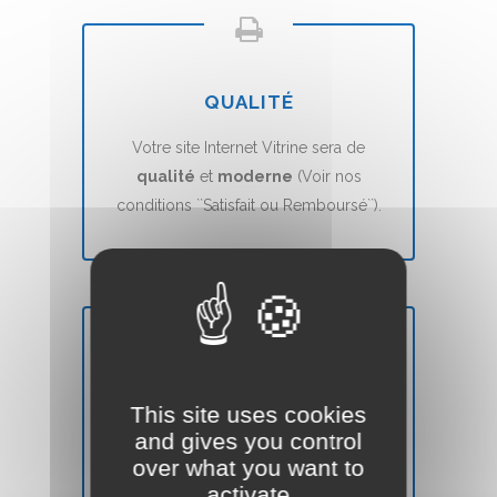
QUALITÉ
Votre site Internet Vitrine sera de
qualité
et
moderne
(Voir nos
conditions ``Satisfait ou Remboursé``).
DÉLAIS
This site uses cookies
Votre site Web Vitrine sera mis en ligne
and gives you control
en
7 jours
(voir nos CGVs).
over what you want to
activate