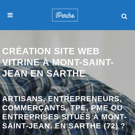
CRÉATION SITE WEB
VITRINE À MONT-SAINT-
JEAN EN SARTHE
ARTISANS, ENTREPRENEURS,
COMMERÇANTS, TPE, PME OU
ENTREPRISES SITUÉS À MONT-
SAINT-JEAN, EN SARTHE (72) ?