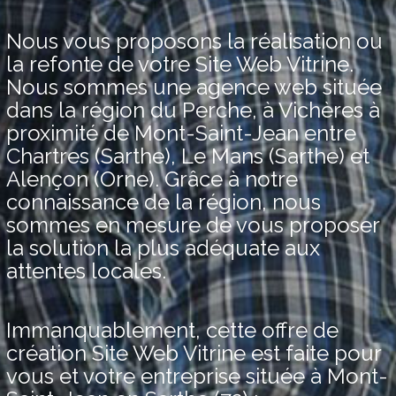
Nous vous proposons la réalisation ou
la refonte de votre Site Web Vitrine.
Nous sommes une agence web située
dans la région du Perche, à Vichères à
proximité de Mont-Saint-Jean entre
Chartres (Sarthe), Le Mans (Sarthe) et
Alençon (Orne). Grâce à notre
connaissance de la région, nous
sommes en mesure de vous proposer
la solution la plus adéquate aux
attentes locales.
Immanquablement, cette offre de
création Site Web Vitrine est faite pour
vous et votre entreprise située à Mont-