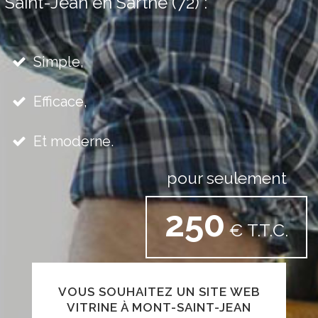
Saint-Jean en Sarthe (72) :
Simple,
Efficace,
Et moderne.
pour seulement
250
€ T.T.C.
VOUS SOUHAITEZ UN SITE WEB
VITRINE À MONT-SAINT-JEAN