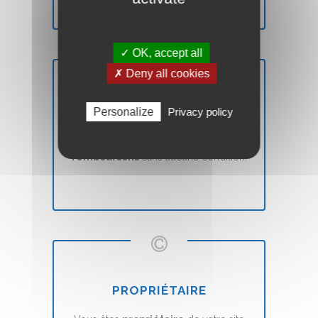
✓ OK, accept all
✗ Deny all cookies
SATISFAIT OU REMBOURSÉ
Personalize
Privacy policy
Vous n'êtes pas
satisfait
? Nous vous
remboursons
sans aucune condition.
PROPRIÉTAIRE