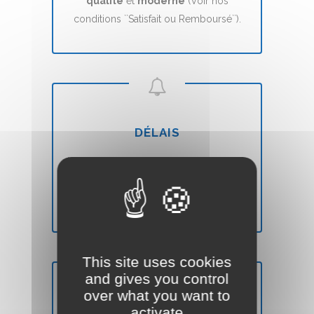
qualité
et
moderne
(Voir nos
conditions ``Satisfait ou Remboursé``).
DÉLAIS
Votre site Web Vitrine sera mis en ligne
en
7 jours
(voir nos CGVs).
This site uses cookies
and gives you control
over what you want to
activate
SATISFAIT OU REMBOURSÉ