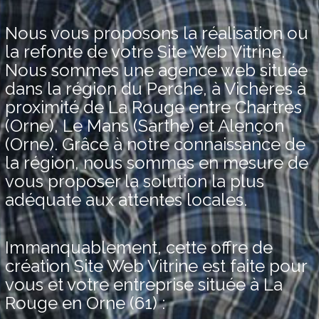
Nous vous proposons la réalisation ou
la refonte de votre Site Web Vitrine.
Nous sommes une agence web située
dans la région du Perche, à Vichères à
proximité de La Rouge entre Chartres
(Orne), Le Mans (Sarthe) et Alençon
(Orne). Grâce à notre connaissance de
la région, nous sommes en mesure de
vous proposer la solution la plus
adéquate aux attentes locales.
Immanquablement, cette offre de
création Site Web Vitrine est faite pour
vous et votre entreprise située à La
Rouge en Orne (61) :