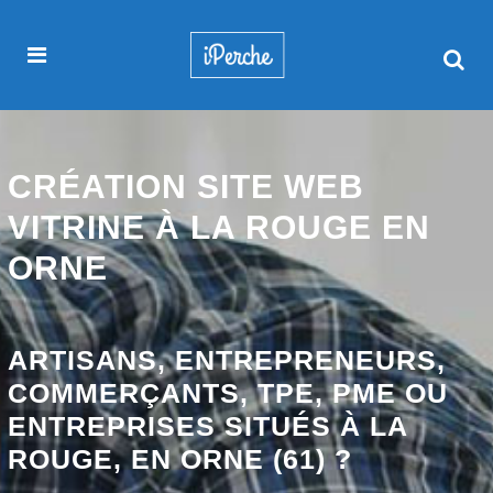
CRÉATION SITE WEB
VITRINE À LA ROUGE EN
ORNE
ARTISANS, ENTREPRENEURS,
COMMERÇANTS, TPE, PME OU
ENTREPRISES SITUÉS À LA
ROUGE, EN ORNE (61) ?