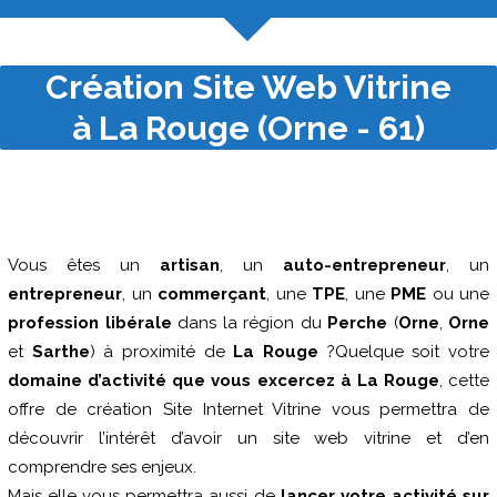
Création Site Web Vitrine
à La Rouge (Orne - 61)
Vous êtes un
artisan
, un
auto-entrepreneur
, un
entrepreneur
, un
commerçant
, une
TPE
, une
PME
ou une
profession libérale
dans la région du
Perche
(
Orne
,
Orne
et
Sarthe
) à proximité de
La Rouge
?Quelque soit votre
domaine d’activité que vous excercez à La Rouge
, cette
offre de création Site Internet Vitrine vous permettra de
découvrir l’intérêt d’avoir un site web vitrine et d’en
comprendre ses enjeux.
Mais elle vous permettra aussi de
lancer votre activité sur