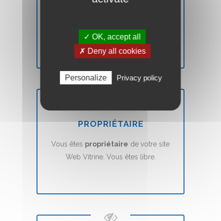
Vous n'êtes pas
satisfait
? Nous vous
remboursons
sans aucune condition.
✓ OK, accept all
✗ Deny all cookies
Personalize
Privacy policy
PROPRIÉTAIRE
Vous êtes
propriétaire
de votre site
Web Vitrine. Vous êtes libre.