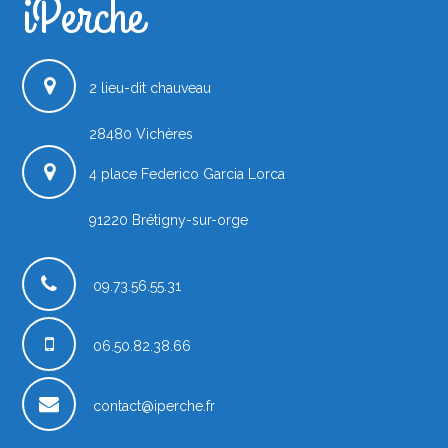
iPerche
2 lieu-dit chauveau
28480
Vichères
4 place Federico Garcia Lorca
91220
Brétigny-sur-orge
France
09.73.56.55.31
06.50.82.38.66
contact@iperche.fr