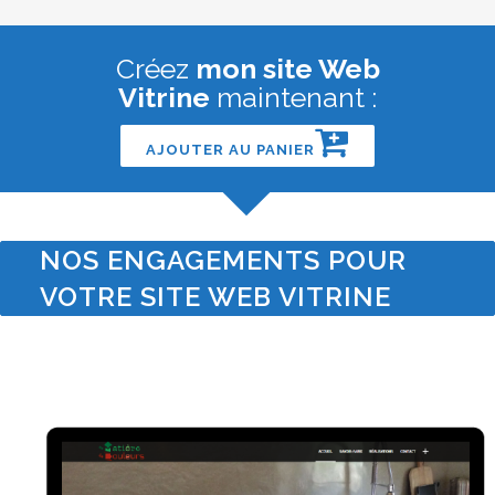
Créez
mon site Web
Vitrine
maintenant :
AJOUTER AU PANIER
NOS ENGAGEMENTS POUR
VOTRE SITE WEB VITRINE