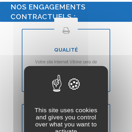
NOS ENGAGEMENTS
CONTRACTUELS :
QUALITÉ
Votre site Internet Vitrine sera de
qualité
et
moderne
(Voir nos
conditions ``Satisfait ou Remboursé``).
This site uses cookies
and gives you control
over what you want to
DÉLAIS
activate