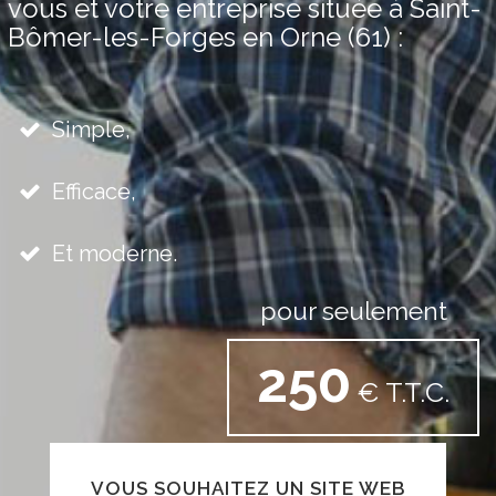
vous et votre entreprise située à Saint-
Bômer-les-Forges en Orne (61) :
Simple,
Efficace,
Et moderne.
pour seulement
250
€ T.T.C.
VOUS SOUHAITEZ UN SITE WEB