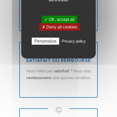
Votre site Web Vitrine sera mis en ligne
en
7 jours
(voir nos CGVs).
✓ OK, accept all
✗ Deny all cookies
Personalize
Privacy policy
SATISFAIT OU REMBOURSÉ
Vous n'êtes pas
satisfait
? Nous vous
remboursons
sans aucune condition.