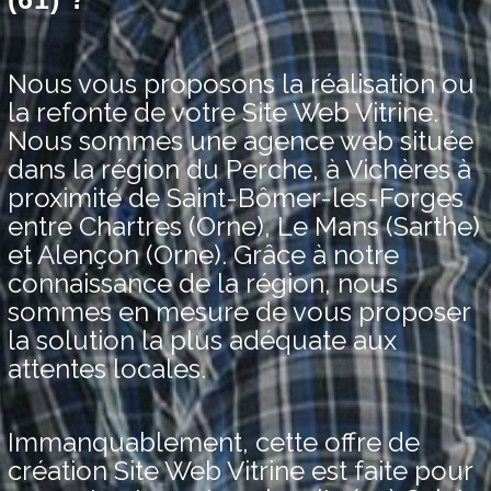
Nous vous proposons la réalisation ou
la refonte de votre Site Web Vitrine.
Nous sommes une agence web située
dans la région du Perche, à Vichères à
proximité de Saint-Bômer-les-Forges
entre Chartres (Orne), Le Mans (Sarthe)
et Alençon (Orne). Grâce à notre
connaissance de la région, nous
sommes en mesure de vous proposer
la solution la plus adéquate aux
attentes locales.
Immanquablement, cette offre de
création Site Web Vitrine est faite pour