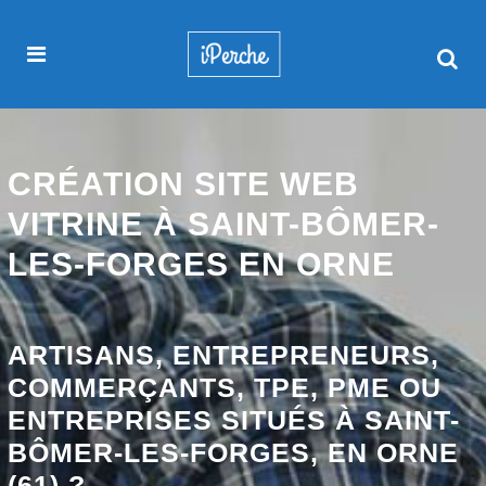
CRÉATION SITE WEB
VITRINE À SAINT-BÔMER-
LES-FORGES EN ORNE
ARTISANS, ENTREPRENEURS,
COMMERÇANTS, TPE, PME OU
ENTREPRISES SITUÉS À SAINT-
BÔMER-LES-FORGES, EN ORNE
(61) ?