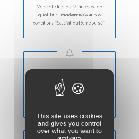
Votre site Internet Vitrine sera de
qualité
et
moderne
(Voir nos
conditions ``Satisfait ou Remboursé``).
DÉLAIS
Votre site Web Vitrine sera mis en ligne
en
7 jours
(voir nos CGVs).
This site uses cookies
and gives you control
over what you want to
activate