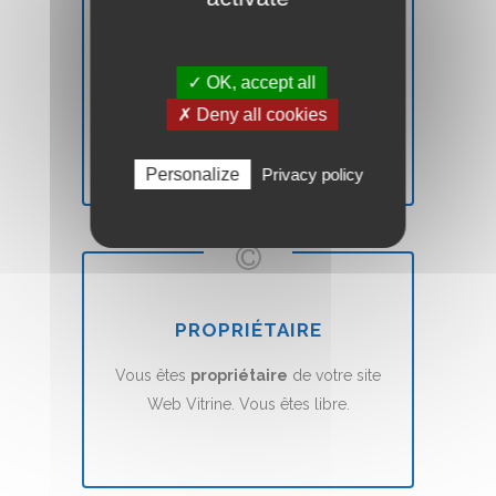
SATISFAIT OU REMBOURSÉ
✓ OK, accept all
Vous n'êtes pas
satisfait
? Nous vous
✗ Deny all cookies
remboursons
sans aucune condition.
Personalize
Privacy policy
PROPRIÉTAIRE
Vous êtes
propriétaire
de votre site
Web Vitrine. Vous êtes libre.