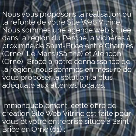
Nous vous proposons la réalisation ou
la refonte de votre Site Web Vitrine.
Nous sommes une agence web située
dans la région du Perche, à Vichères à
proximité de Saint-Brice entre Chartres
(Orne), Le Mans (Sarthe) et Alençon
(Orne). Grâce à notre connaissance de
la région, nous sommes en mesure de
vous proposer la solution la plus
adéquate aux attentes locales.
Immanquablement, cette offre de
création Site Web Vitrine est faite pour
vous et votre entreprise située à Saint-
Brice en Orne (61) :