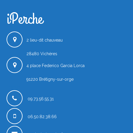
iPerche
iPerche.fr
2 lieu-dit chauveau
28480
Vichères
4 place Federico Garcia Lorca
91220
Brétigny-sur-orge
France
09.73.56.55.31
06.50.82.38.66