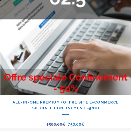
ALL-IN-ONE PREMIUM (OFFRE SITE E-COMMERCE
SPÉCIALE CONFINEMENT -50%)
1500,00
€
750,00
€