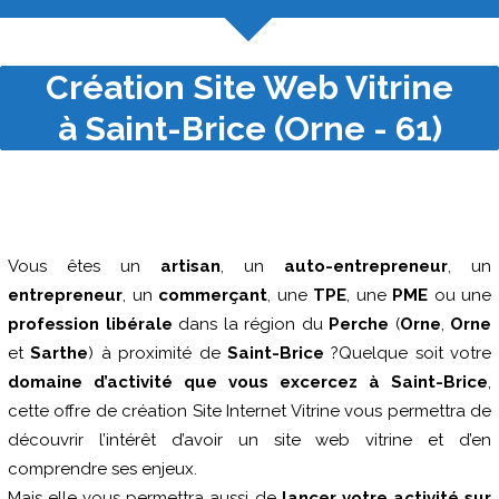
Création Site Web Vitrine
à Saint-Brice (Orne - 61)
Vous êtes un
artisan
, un
auto-entrepreneur
, un
entrepreneur
, un
commerçant
, une
TPE
, une
PME
ou une
profession libérale
dans la région du
Perche
(
Orne
,
Orne
et
Sarthe
) à proximité de
Saint-Brice
?Quelque soit votre
domaine d’activité que vous excercez à Saint-Brice
,
cette offre de création Site Internet Vitrine vous permettra de
découvrir l’intérêt d’avoir un site web vitrine et d’en
comprendre ses enjeux.
Mais elle vous permettra aussi de
lancer votre activité sur