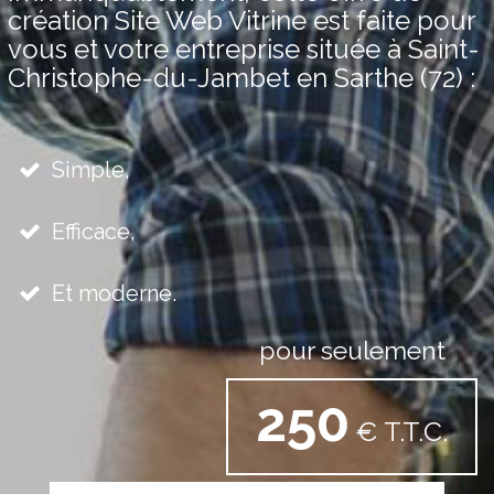
création Site Web Vitrine est faite pour
vous et votre entreprise située à Saint-
Christophe-du-Jambet en Sarthe (72) :
Simple,
Efficace,
Et moderne.
pour seulement
250
€ T.T.C.