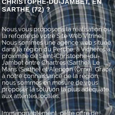
CHRISTOPHE-DU-JAMBET, EN
SARTHE (72) ?
Nous vous proposons la réalisation ou
la refonte de votre Site Web Vitrine.
Nous sommes une agence web située
dans la région du Perche, à Vichères à
proximité de Saint-Christophe-du-
Jambet entre Chartres (Sarthe), Le
Mans (Sarthe) et Alençon (Orne). Grâce
à notre connaissance de la région,
nous sommes en mesure de vous
proposer la solution la plus adéquate
aux attentes locales.
Immanquablement, cette offre de