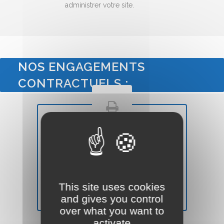
administrer votre site.
NOS ENGAGEMENTS
CONTRACTUELS :
QUALITÉ
Votre site Internet Vitrine sera de
qualité
et
moderne
(Voir nos
This site uses cookies
conditions ``Satisfait ou Remboursé``).
and gives you control
over what you want to
activate