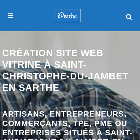
CRÉATION SITE WEB
VITRINE À SAINT-
CHRISTOPHE-DU-JAMBET
EN SARTHE
ARTISANS, ENTREPRENEURS,
COMMERÇANTS, TPE, PME OU
ENTREPRISES SITUÉS À SAINT-