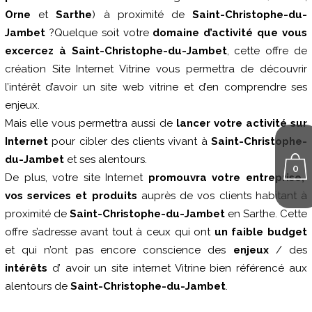
Orne
et
Sarthe
) à proximité de
Saint-Christophe-du-
Jambet
?Quelque soit votre
domaine d’activité que vous
excercez à Saint-Christophe-du-Jambet
, cette offre de
création Site Internet Vitrine vous permettra de découvrir
l’intérêt d’avoir un site web vitrine et d’en comprendre ses
enjeux.
Mais elle vous permettra aussi de
lancer votre activité sur
Internet
pour cibler des clients vivant à
Saint-Christophe-
du-Jambet
et ses alentours.
0
De plus, votre site Internet
promouvra votre entreprise,
vos services et produits
auprès de vos clients habitant à
proximité de
Saint-Christophe-du-Jambet
en Sarthe. Cette
offre s’adresse avant tout à ceux qui ont
un faible budget
et qui n’ont pas encore conscience des
enjeux
/ des
intérêts
d’ avoir un site internet Vitrine bien référencé aux
alentours de
Saint-Christophe-du-Jambet
.