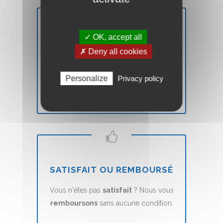
✓ OK, accept all
DÉLAIS
✗ Deny all cookies
Votre site Web Vitrine sera mis en ligne
en
7 jours
(voir nos CGVs).
Personalize
Privacy policy
SATISFAIT OU REMBOURSÉ
Vous n'êtes pas
satisfait
? Nous vous
remboursons
sans aucune condition.