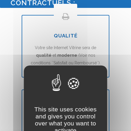
CONTRACTUELS :
QUALITÉ
Votre site Internet Vitrine sera de
qualité
et
moderne
(Voir nos
conditions ``Satisfait ou Remboursé``).
This site uses cookies
DÉLAIS
and gives you control
over what you want to
Votre site Web Vitrine sera mis en ligne
activate
en
7 jours
(voir nos CGVs).