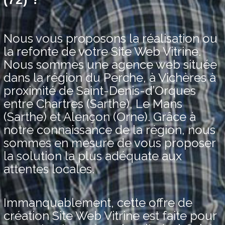
Nous vous proposons la réalisation ou
la refonte de votre Site Web Vitrine.
Nous sommes une agence web située
dans la région du Perche, à Vichères à
proximité de Saint-Denis-d’Orques
entre Chartres (Sarthe), Le Mans
(Sarthe) et Alençon (Orne). Grâce à
notre connaissance de la région, nous
sommes en mesure de vous proposer
la solution la plus adéquate aux
attentes locales.
Immanquablement, cette offre de
création Site Web Vitrine est faite pour