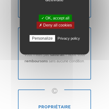
✓ OK, accept all
✗ Deny all cookies
Personalize
Privacy policy
SATISFAIT OU REMBOURSÉ
Vous n'êtes pas
satisfait
? Nous vous
remboursons
sans aucune condition.
PROPRIÉTAIRE