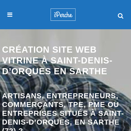
CRÉATION SITE WEB
VITRINE À SAINT-DENIS-
D’ORQUES EN SARTHE
ARTISANS, ENTREPRENEURS,
COMMERÇANTS, TPE, PME OU
ENTREPRISES SITUÉS À SAINT-
DENIS-D’ORQUES, EN SARTHE
(72) ?