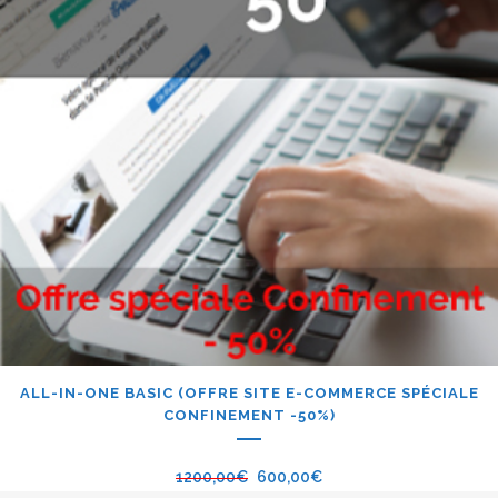
ALL-IN-ONE BASIC (OFFRE SITE E-COMMERCE SPÉCIALE
CONFINEMENT -50%)
1200,00
€
600,00
€