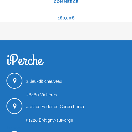
COMMERCE
180,00
€
iPerche
iPerche.fr
2 lieu-dit chauveau
28480
Vichères
4 place Federico Garcia Lorca
91220
Brétigny-sur-orge
France