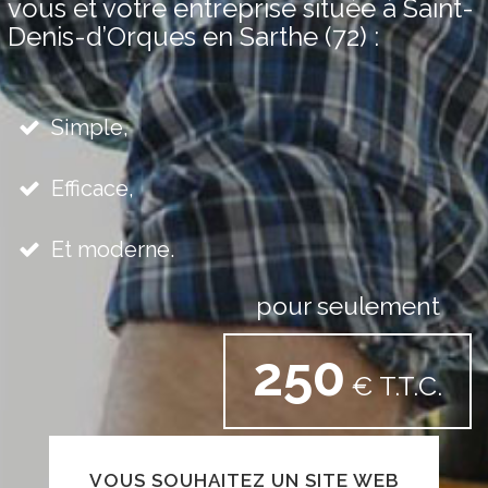
vous et votre entreprise située à Saint-
Denis-d’Orques en Sarthe (72) :
Simple,
Efficace,
Et moderne.
pour seulement
250
€ T.T.C.
VOUS SOUHAITEZ UN SITE WEB