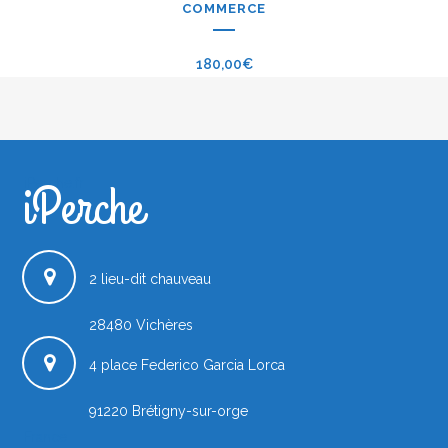
COMMERCE
180,00
€
iPerche
iPerche.fr
2 lieu-dit chauveau
28480
Vichères
4 place Federico Garcia Lorca
91220
Brétigny-sur-orge
France