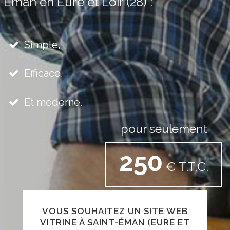
Éman en Eure et Loir (28) :
Simple,
Efficace,
Et moderne.
pour seulement
250
€ T.T.C.
VOUS SOUHAITEZ UN SITE WEB
VITRINE À SAINT-ÉMAN (EURE ET