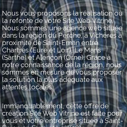
Nous vous proposons la réalisation ou
la refonte de votre Site Web Vitrine.
Nous sommes une agence web située
dans la région du Perche, à Vichères à
proximité de Saint-Éman entre
Chartres (Eure et Loir), Le Mans
(Sarthe) et Alençon (Orne). Grâce à
notre connaissance de la région, nous
sommes en mesure de vous proposer
la solution la plus adéquate aux
attentes locales.
Immanquablement, cette offre de
création Site Web Vitrine est faite pour
vous et votre entreprise située à Saint-