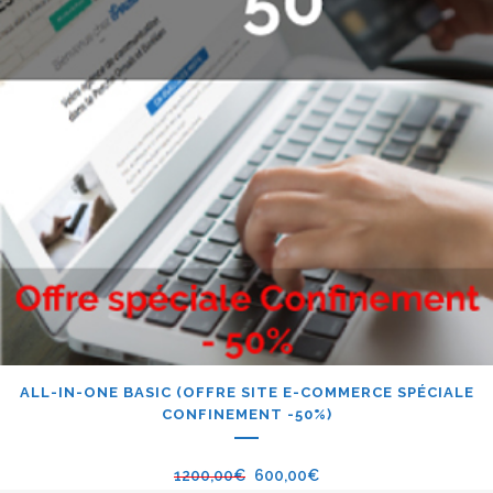
ALL-IN-ONE BASIC (OFFRE SITE E-COMMERCE SPÉCIALE
CONFINEMENT -50%)
1200,00
€
600,00
€