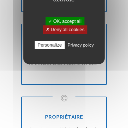
✓ OK, accept all
✗ Deny all cookies
SATISFAIT OU REMBOURSÉ
Personalize
Privacy policy
Vous n'êtes pas
satisfait
? Nous vous
remboursons
sans aucune condition.
PROPRIÉTAIRE