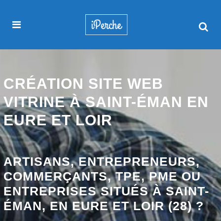
CRÉATION SITE WEB
VITRINE À SAINT-ÉMAN EN
EURE ET LOIR
ARTISANS, ENTREPRENEURS,
COMMERÇANTS, TPE, PME OU
ENTREPRISES SITUÉS À SAINT-
ÉMAN, EN EURE ET LOIR (28) ?