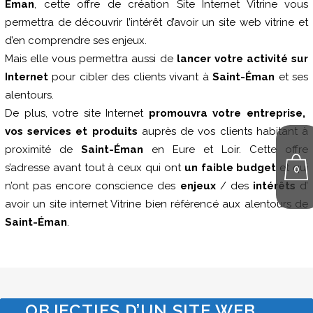
Éman
, cette offre de création Site Internet Vitrine vous
permettra de découvrir l’intérêt d’avoir un site web vitrine et
d’en comprendre ses enjeux.
Mais elle vous permettra aussi de
lancer votre activité sur
Internet
pour cibler des clients vivant à
Saint-Éman
et ses
alentours.
De plus, votre site Internet
promouvra votre entreprise,
vos services et produits
auprès de vos clients habitant à
proximité de
Saint-Éman
en Eure et Loir. Cette offre
s’adresse avant tout à ceux qui ont
un faible budget
et qui
0
n’ont pas encore conscience des
enjeux
/ des
intérêts
d’
avoir un site internet Vitrine bien référencé aux alentours de
Saint-Éman
.
OBJECTIFS D’UN SITE WEB