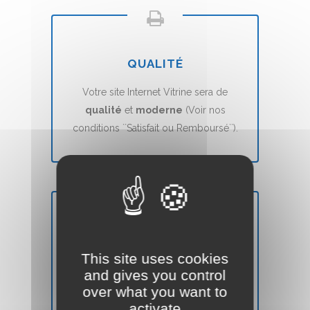
QUALITÉ
Votre site Internet Vitrine sera de
qualité
et
moderne
(Voir nos
conditions ``Satisfait ou Remboursé``).
DÉLAIS
This site uses cookies
Votre site Web Vitrine sera mis en ligne
and gives you control
en
7 jours
(voir nos CGVs).
over what you want to
activate