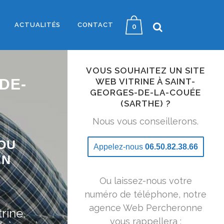
ACTUALITÉS
CONTACT
0
VOUS SOUHAITEZ UN SITE
DE-
WEB VITRINE À SAINT-
GEORGES-DE-LA-COUÉE
(SARTHE) ?
Nous vous conseillerons.
OU
Appelez-nous
06.50.82.38.66
EN
Ou laissez-nous votre
numéro de téléphone, notre
agence Web Percheronne
rine.
vous rappellera :