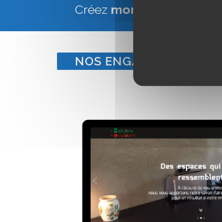
Créez
mon site Web Vitr
NOS ENGAGEMENTS POU