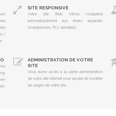
SITE RESPONSIVE
vec
Votre site Web Vitrine s'adaptera
era
automatiquement aux divers appareils
utre
(smartphones, PCs, tablettes).
es /
r.
EO
ADMINISTRATION DE VOTRE
SITE
 les
Vous aurez accès à la partie administration
ng,
de votre site internet pour ajouter et modifier
ien
les pages de votre site.
nt-