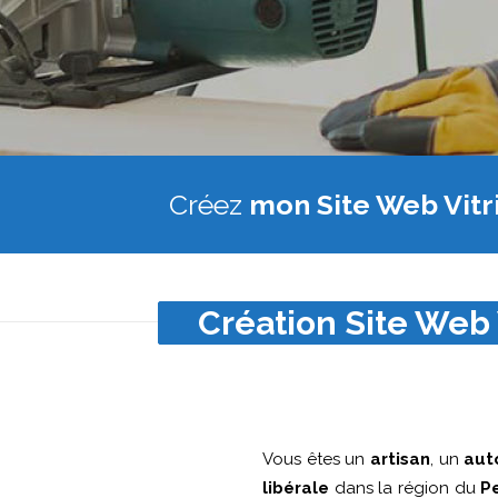
Créez
mon Site Web Vitr
Création Site Web 
Vous êtes un
artisan
, un
aut
libérale
dans la région du
P