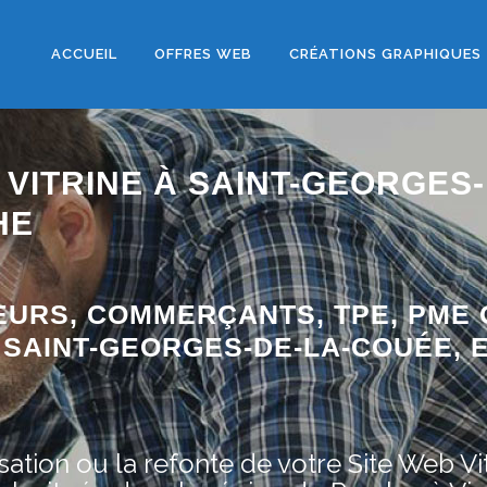
ACCUEIL
OFFRES WEB
CRÉATIONS GRAPHIQUES
 VITRINE À SAINT-GEORGES-
HE
EURS, COMMERÇANTS, TPE, PME 
 SAINT-GEORGES-DE-LA-COUÉE, 
ation ou la refonte de votre Site Web Vit