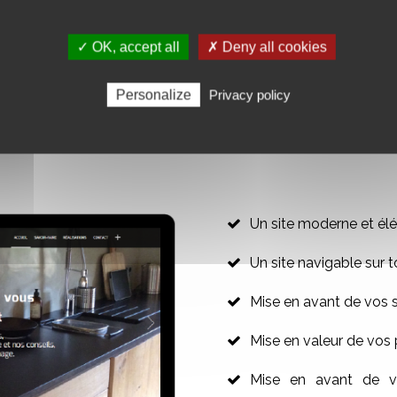
ine
maintenant :
AJO
✓ OK, accept all
✗ Deny all cookies
Personalize
Privacy policy
R VOTRE SITE WEB VITRINE
Un site moderne et élé
Un site navigable sur t
Mise en avant de vos 
Mise en valeur de vos 
Mise en avant de vo