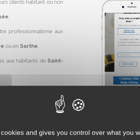
turs clients habitant ou non
uée
,
otre professionnalisme aux
ée
ou en
Sarthe
,
es aux habitants de
Saint-
rêté de janvier 2017 si vous
orges-de-la-Couée
.
 cookies and gives you control over what you w