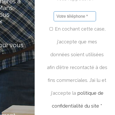
hères à
 Mans
nous
x
En cochant cette case,
j'accepte que mes
pour vous
 :
données soient utilisées
afin d'être recontacté à des
fins commerciales. J’ai lu et
j'accepte la
politique de
confidentialité du site *