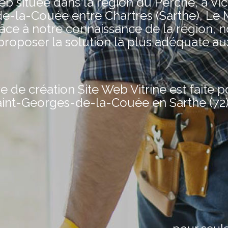
située dans la région du Perche, à Vic
e-la-Couée entre Chartres (Sarthe), Le
râce à notre connaissance de la région, 
oposer la solution la plus adéquate au
de création Site Web Vitrine est faite 
Saint-Georges-de-la-Couée en Sarthe (72)