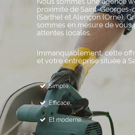
Nous sommes une agence web 
proximité de Saint-Georges-d
(Sarthe) et Alençon (Orne). G
sommes en mesure de vous pr
attentes locales.
Immanquablement, cette offre 
et votre entreprise située à 
Simple,
Efficace,
Et moderne.