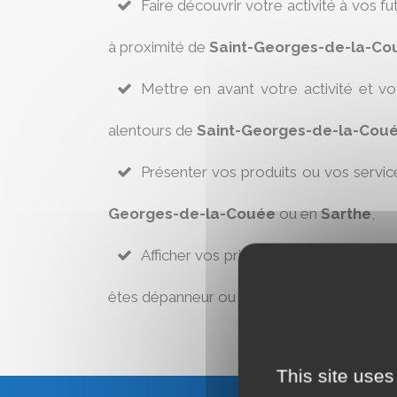
Faire découvrir votre activité à vos fu
à proximité de
Saint-Georges-de-la-Co
Mettre en avant votre activité et v
alentours de
Saint-Georges-de-la-Cou
Présenter vos produits ou vos servic
Georges-de-la-Couée
ou en
Sarthe
,
Afficher vos prix afin de respecter l’ar
êtes dépanneur ou réparateur à
Saint-Ge
This site uses