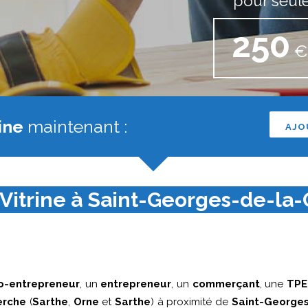
pour seul
250
€ 
ine
maintenant :
AJO
Vitrine à Saint-Georges-de-la-
o-entrepreneur
, un
entrepreneur
, un
commerçant
, une
TPE
erche
(
Sarthe
,
Orne
et
Sarthe
) à proximité de
Saint-George