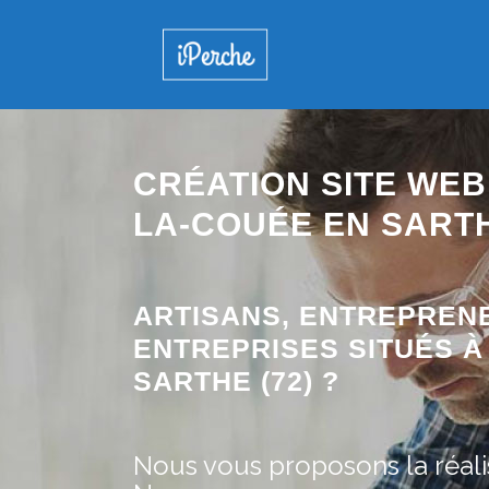
CRÉATION SITE WEB
LA-COUÉE EN SART
ARTISANS, ENTREPREN
ENTREPRISES SITUÉS À
SARTHE (72) ?
Nous vous proposons la réalis