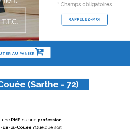
ement
* Champs obligatoires
T.T.C.
UTER AU PANIER
Couée (Sarthe - 72)
, une
PME
ou une
profession
s-de-la-Couée
?Quelque soit