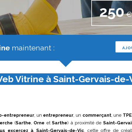
250
€ 
ine
maintenant :
AJO
eb Vitrine à Saint-Gervais-de-V
o-entrepreneur
, un
entrepreneur
, un
commerçant
, une
TPE
erche
(
Sarthe
,
Orne
et
Sarthe
) à proximité de
Saint-Gervai
us excercez à Saint-Gervais-de-Vic
, cette offre de créat