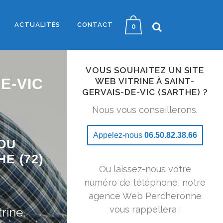
ACTUALITÉS
CONTACT
0
VOUS SOUHAITEZ UN SITE
E-VIC
WEB VITRINE À SAINT-
GERVAIS-DE-VIC (SARTHE) ?
Nous vous conseillerons.
Appelez-nous
06.50.82.38.66
OU
E (72)
Ou laissez-nous votre
numéro de téléphone, notre
agence Web Percheronne
vous rappellera :
rine.