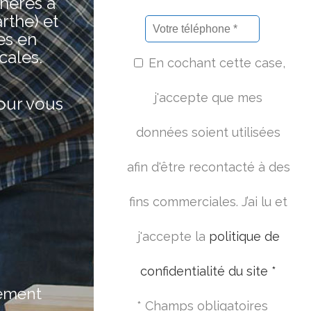
hères à
rthe) et
es en
cales.
En cochant cette case,
j'accepte que mes
pour vous
données soient utilisées
afin d'être recontacté à des
fins commerciales. J’ai lu et
j'accepte la
politique de
confidentialité du site *
ement
* Champs obligatoires