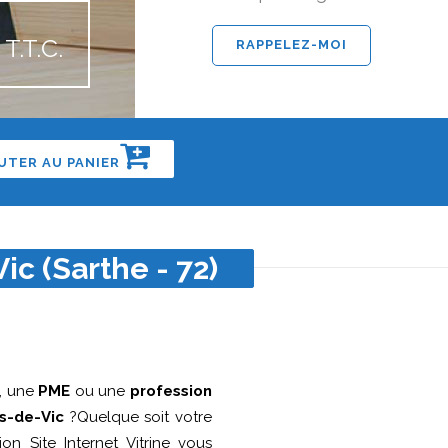
T.T.C.
UTER AU PANIER
ic (Sarthe - 72)
, une
PME
ou une
profession
s-de-Vic
?Quelque soit votre
ion Site Internet Vitrine vous