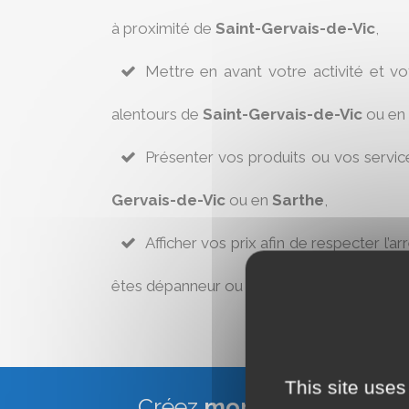
à proximité de
Saint-Gervais-de-Vic
,
Mettre en avant votre activité et v
alentours de
Saint-Gervais-de-Vic
ou en
Présenter vos produits ou vos servic
Gervais-de-Vic
ou en
Sarthe
,
Afficher vos prix afin de respecter l’ar
êtes dépanneur ou réparateur à
Saint-Ger
This site uses
Créez
mon site Web Vitr