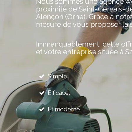
Nous sommes une agence web 
proximité de Saint-Gervais-de
Alençon (Orne). Grâce à notr
mesure de vous proposer la s
Immanquablement, cette offre 
et votre entreprise située à S
Simple,
Efficace,
Et moderne.