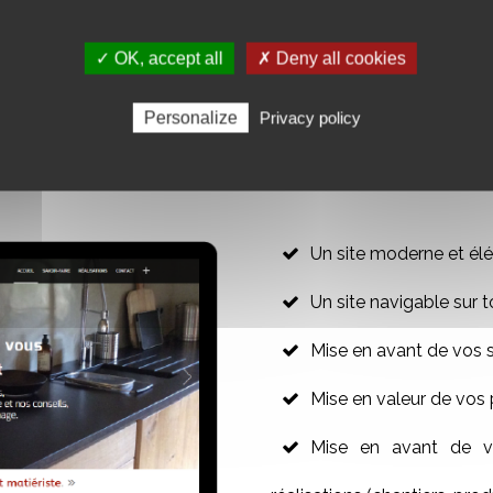
✓ OK, accept all
✗ Deny all cookies
R VOTRE SITE WEB VITRINE
Personalize
Privacy policy
Un site moderne et élé
Un site navigable sur t
Mise en avant de vos 
Mise en valeur de vos 
Mise en avant de vo