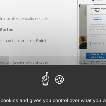
otre professionnalisme aux
Sarthe
,
es aux habitants de
Saint-
rêté de janvier 2017 si vous
vais-de-Vic
.
 cookies and gives you control over what you w
ine
maintenant :
AJO