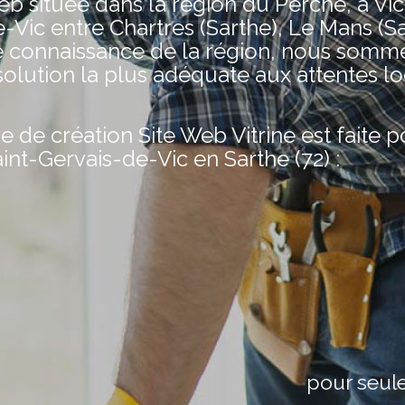
située dans la région du Perche, à Vic
-Vic entre Chartres (Sarthe), Le Mans (Sa
e connaissance de la région, nous somm
olution la plus adéquate aux attentes lo
de création Site Web Vitrine est faite 
aint-Gervais-de-Vic en Sarthe (72) :
pour seul