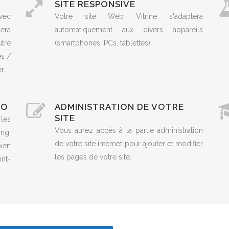
SITE RESPONSIVE
vec
Votre site Web Vitrine s'adaptera
era
automatiquement aux divers appareils
utre
(smartphones, PCs, tablettes).
es /
r.
EO
ADMINISTRATION DE VOTRE
SITE
 les
Vous aurez accès à la partie administration
ng,
de votre site internet pour ajouter et modifier
ien
les pages de votre site.
nt-