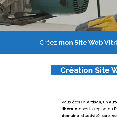
Créez
mon Site Web Vitr
Création Site W
Vous êtes un
artisan
, un
aut
libérale
dans la région du
P
domaine d’activité que vo