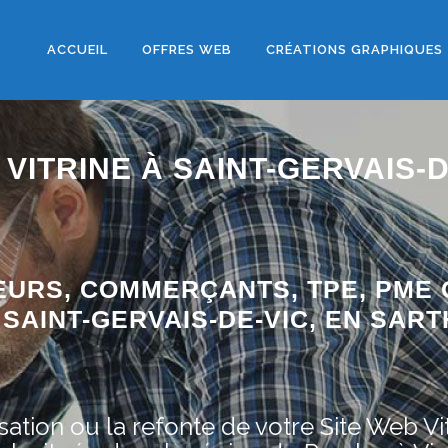
ACCUEIL
OFFRES WEB
CRÉATIONS GRAPHIQUES
VITRINE À SAINT-GERVAIS-D
EURS, COMMERÇANTS, TPE, PME 
SAINT-GERVAIS-DE-VIC, EN SARTH
ation ou la refonte de votre Site Web Vit