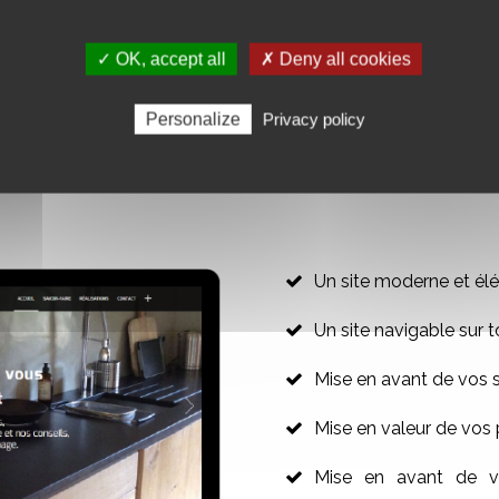
ine
maintenant :
AJO
✓ OK, accept all
✗ Deny all cookies
Personalize
Privacy policy
R VOTRE SITE WEB VITRINE
Un site moderne et élé
Un site navigable sur t
Mise en avant de vos 
Mise en valeur de vos 
Mise en avant de vo