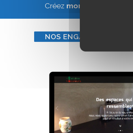
Créez
mon site Web Vitr
NOS ENGAGEMENTS POU