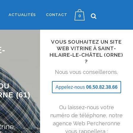
ACTUALITÉS
CONTACT
0
VOUS SOUHAITEZ UN SITE
-
WEB VITRINE À SAINT-
HILAIRE-LE-CHÂTEL (ORNE)
?
Nous vous conseillerons.
OU
Appelez-nous
06.50.82.38.66
NE (61)
Ou laissez-nous votre
numéro de téléphone, notre
agence Web Percheronne
rine.
vous rappellera :