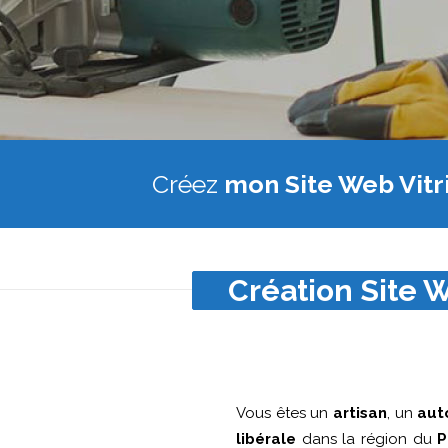
Créez
mon Site Web Vitr
Création Site W
Vous êtes un
artisan
, un
aut
libérale
dans la région du
P