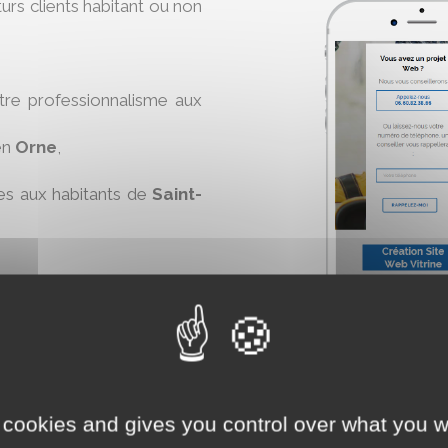
turs clients habitant ou non
otre professionnalisme aux
en
Orne
,
es aux habitants de
Saint-
rêté de janvier 2017 si vous
aire-le-Châtel
.
 cookies and gives you control over what you w