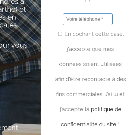
hères à
rthe) et
es en
cales.
En cochant cette case,
pour vous
j'accepte que mes
données soient utilisées
afin d'être recontacté à des
fins commerciales. J’ai lu et
j'accepte la
politique de
confidentialité du site *
ement