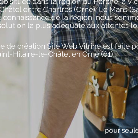
située dans la région du Perche, à Vic
-Châtel entre Chartres (Orne), Le Mans (Sa
e connaissance de la région, nous somm
olution la plus adéquate aux attentes lo
de création Site Web Vitrine est faite 
int-Hilaire-le-Châtel en Orne (61) :
pour seul