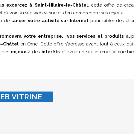
us excercez à Saint-Hilaire-le-Châtel
, cette offre de créa
êt d’avoir un site web vitrine et d’en comprendre ses enjeux.
ssi de
lancer votre activité sur Internet
pour cibler des clie
romouvra votre entreprise, vos services et produits
aupr
le-Châtel
en Orne. Cette offre s’adresse avant tout à ceux qu
e des
enjeux
/ des
intérêts
d’ avoir un site internet Vitrine b
EB VITRINE