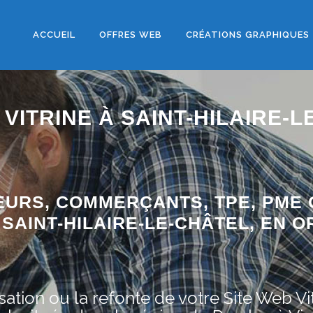
ACCUEIL
OFFRES WEB
CRÉATIONS GRAPHIQUES
VITRINE À SAINT-HILAIRE-LE
EURS, COMMERÇANTS, TPE, PME 
SAINT-HILAIRE-LE-CHÂTEL, EN OR
ation ou la refonte de votre Site Web Vit