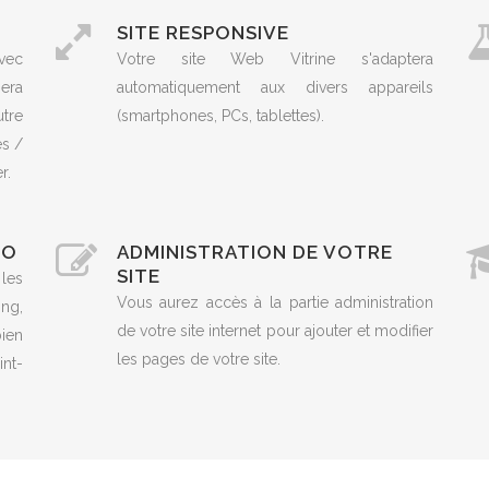
SITE RESPONSIVE
vec
Votre site Web Vitrine s'adaptera
era
automatiquement aux divers appareils
utre
(smartphones, PCs, tablettes).
es /
r.
EO
ADMINISTRATION DE VOTRE
SITE
 les
Vous aurez accès à la partie administration
ng,
de votre site internet pour ajouter et modifier
ien
les pages de votre site.
nt-