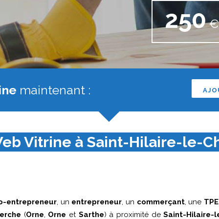
250
€ 
ine
maintenant :
AJO
eb Vitrine à Saint-Hilaire-le-Ch
o-entrepreneur
, un
entrepreneur
, un
commerçant
, une
TPE
erche
(
Orne
,
Orne
et
Sarthe
) à proximité de
Saint-Hilaire-