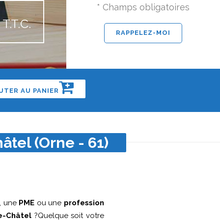
* Champs obligatoires
T.T.C.
UTER AU PANIER
âtel (Orne - 61)
, une
PME
ou une
profession
le-Châtel
?Quelque soit votre