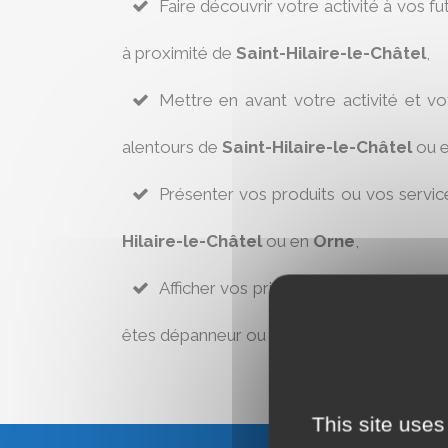
Faire découvrir votre activité à vos fu
à proximité de
Saint-Hilaire-le-Châtel
,
Mettre en avant votre activité et v
alentours de
Saint-Hilaire-le-Châtel
ou 
Présenter vos produits ou vos servic
Hilaire-le-Châtel
ou en
Orne
,
Afficher vos prix afin de respecter l’ar
êtes dépanneur ou réparateur à
Saint-Hil
This site uses