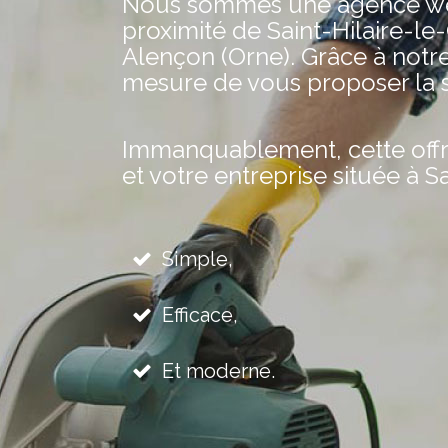
Nous sommes une agence web 
proximité de Saint-Hilaire-le
Alençon (Orne). Grâce à notr
mesure de vous proposer la s
Immanquablement, cette offre 
et votre entreprise située à Sa
Simple,
Efficace,
Et moderne.