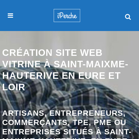
CRÉATION SITE WEB
VITRINE À SAINT-MAIXME-
HAUTERIVE EN EURE ET
LOIR
ARTISANS, ENTREPRENEURS,
COMMERÇANTS, TPE, PME OU
ENTREPRISES SITUÉS À SAINT-