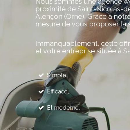
Nous sommes une agence web 
proximité de Saint-Nicolas-de
Alençon (Orne). Grâce à notr
mesure de vous proposer la s
Immanquablement, cette offre 
et votre entreprise située à S
Simple,
Efficace,
Et moderne.