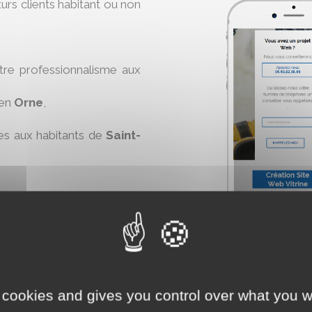
turs clients habitant ou non
otre professionnalisme aux
en
Orne
,
es aux habitants de
Saint-
rêté de janvier 2017 si vous
olas-des-Bois
.
 cookies and gives you control over what you w