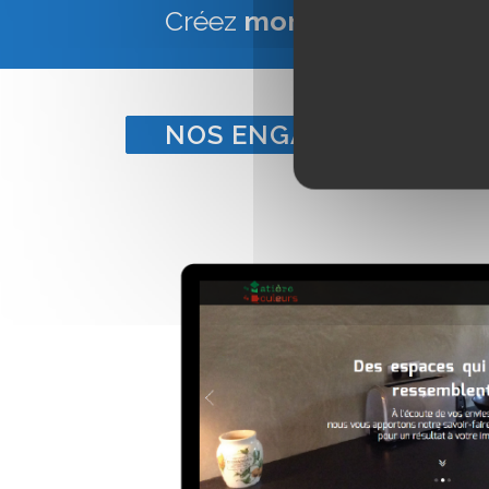
Créez
mon site Web Vitr
NOS ENGAGEMENTS POU