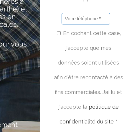
hères à
arthe) et
es en
cales.
En cochant cette case,
pour vous
j'accepte que mes
données soient utilisées
afin d'être recontacté à des
fins commerciales. J’ai lu et
j'accepte la
politique de
confidentialité du site *
ement