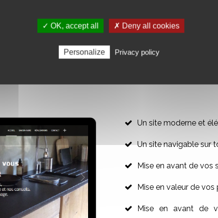
ine
maintenant :
AJO
✓ OK, accept all
✗ Deny all cookies
Personalize
Privacy policy
R VOTRE SITE WEB VITRINE
Un site moderne et élé
Un site navigable sur t
Mise en avant de vos 
Mise en valeur de vos 
Mise en avant de vo