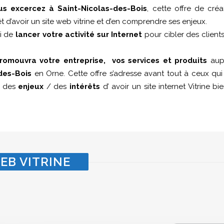
us excercez à Saint-Nicolas-des-Bois
, cette offre de créa
êt d’avoir un site web vitrine et d’en comprendre ses enjeux.
si de
lancer votre activité sur Internet
pour cibler des client
romouvra votre entreprise, vos services et produits
aupr
des-Bois
en Orne. Cette offre s’adresse avant tout à ceux qu
e des
enjeux
/ des
intérêts
d’ avoir un site internet Vitrine b
EB VITRINE