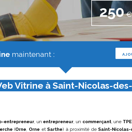
250
€ 
ine
maintenant :
AJO
eb Vitrine à Saint-Nicolas-des-
o-entrepreneur
, un
entrepreneur
, un
commerçant
, une
TPE
erche
(
Orne
,
Orne
et
Sarthe
) à proximité de
Saint-Nicolas-