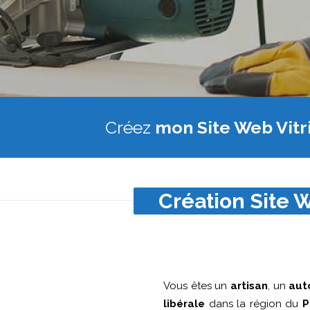
Créez
mon Site Web Vitr
Création Site W
Vous êtes un
artisan
, un
aut
libérale
dans la région du
P