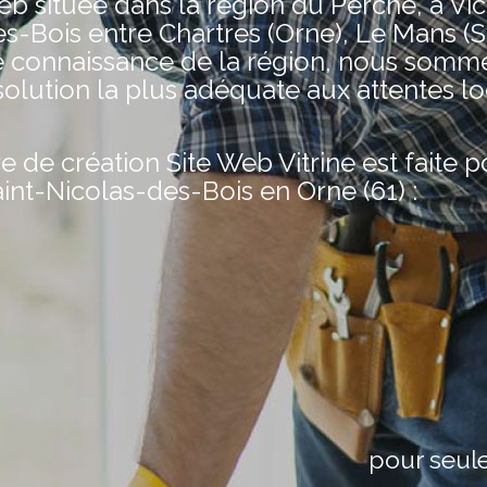
située dans la région du Perche, à Vic
s-Bois entre Chartres (Orne), Le Mans (S
e connaissance de la région, nous somm
olution la plus adéquate aux attentes lo
de création Site Web Vitrine est faite 
aint-Nicolas-des-Bois en Orne (61) :
pour seul