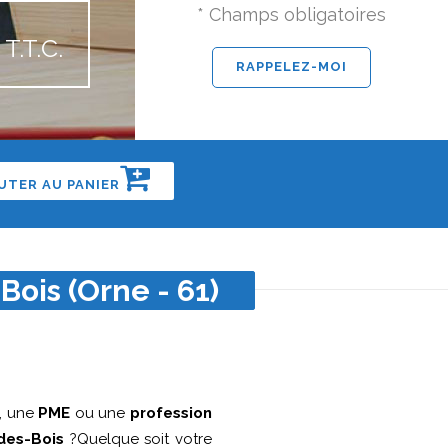
* Champs obligatoires
T.T.C.
UTER AU PANIER
Bois (Orne - 61)
, une
PME
ou une
profession
des-Bois
?Quelque soit votre