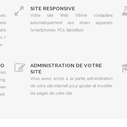
SITE RESPONSIVE
vec
Votre site Web Vitrine s'adaptera
era
automatiquement aux divers appareils
utre
(smartphones, PCs, tablettes).
es /
r.
EO
ADMINISTRATION DE VOTRE
SITE
 les
Vous aurez accès à la partie administration
ng,
de votre site internet pour ajouter et modifier
ien
les pages de votre site.
nt-