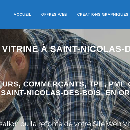
ACCUEIL
OFFRES WEB
CRÉATIONS GRAPHIQUES
VITRINE À SAINT-NICOLAS-
EURS, COMMERÇANTS, TPE, PME 
SAINT-NICOLAS-DES-BOIS, EN OR
ation ou la refonte de votre Site Web Vit