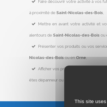
Faire découvrir votre activité à vos fu
à proximité de
Saint-Nicolas-des-Bois
,
Mettre en avant votre activité et v
alentours de
Saint-Nicolas-des-Bois
ou 
Présenter vos produits ou vos servic
Nicolas-des-Bois
ou en
Orne
,
Afficher vos prix afin de respecter l’ar
êtes dépanneur ou réparateur à
Saint-Nic
This site uses