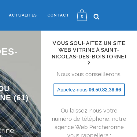
ACTUALITÉS
CONTACT
0
VOUS SOUHAITEZ UN SITE
DES-
WEB VITRINE À SAINT-
NICOLAS-DES-BOIS (ORNE)
?
Nous vous conseillerons.
OU
Appelez-nous
06.50.82.38.66
NE (61)
Ou laissez-nous votre
numéro de téléphone, notre
agence Web Percheronne
rine.
vous rappellera :