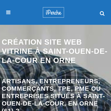
CRÉATION SITE WEB
VITRINE À SAINT-OUEN-DE-
LA-COUR EN ORNE
ARTISANS, ENTREPRENEURS,
COMMERÇANTS, TPE, PME OU
ENTREPRISES SITUÉS À SAINT-
OUEN-DE-LA-COUR, EN ORNE
(61) ?