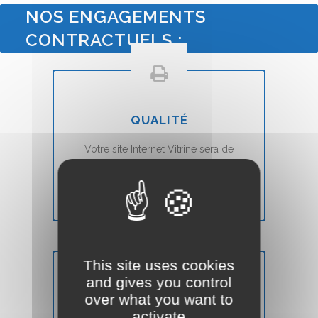
NOS ENGAGEMENTS
CONTRACTUELS :
QUALITÉ
Votre site Internet Vitrine sera de
qualité
et
moderne
(Voir nos
conditions ``Satisfait ou Remboursé``).
This site uses cookies
and gives you control
over what you want to
DÉLAIS
activate