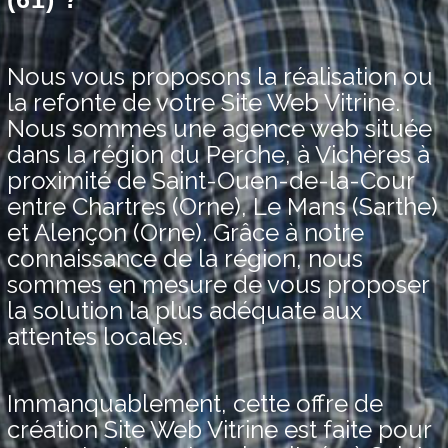
Nous vous proposons la réalisation ou
la refonte de votre Site Web Vitrine.
Nous sommes une agence web située
dans la région du Perche, à Vichères à
proximité de Saint-Ouen-de-la-Cour
entre Chartres (Orne), Le Mans (Sarthe)
et Alençon (Orne). Grâce à notre
connaissance de la région, nous
sommes en mesure de vous proposer
la solution la plus adéquate aux
attentes locales.
Immanquablement, cette offre de
création Site Web Vitrine est faite pour