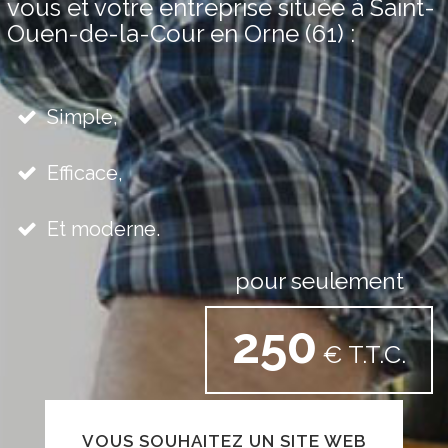
vous et votre entreprise située à Saint-
Ouen-de-la-Cour en Orne (61) :
Simple,
Efficace,
Et moderne.
pour seulement
250
€ T.T.C.
VOUS SOUHAITEZ UN SITE WEB