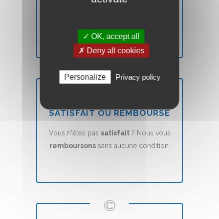
Votre site Web Vitrine sera mis en ligne
en
7 jours
(voir nos CGVs).
✓ OK, accept all
✗ Deny all cookies
Personalize
Privacy policy
SATISFAIT OU REMBOURSÉ
Vous n'êtes pas
satisfait
? Nous vous
remboursons
sans aucune condition.