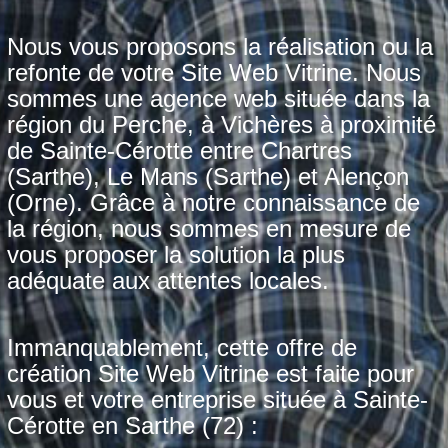
Nous vous proposons la réalisation ou la
refonte de votre Site Web Vitrine. Nous
sommes une agence web située dans la
région du Perche, à Vichères à proximité
de Sainte-Cérotte entre Chartres
(Sarthe), Le Mans (Sarthe) et Alençon
(Orne). Grâce à notre connaissance de
la région, nous sommes en mesure de
vous proposer la solution la plus
adéquate aux attentes locales.
Immanquablement, cette offre de
création Site Web Vitrine est faite pour
vous et votre entreprise située à Sainte-
Cérotte en Sarthe (72) :