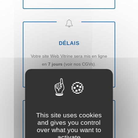
DÉLAIS
Votre site Web Vitrine sera mis en ligne
en
7 jours
(voir nos CGVs).
This site uses cookies
and gives you control
SATISFAIT OU REMBOURSÉ
over what you want to
Vous n'êtes pas
satisfait
? Nous vous
activate