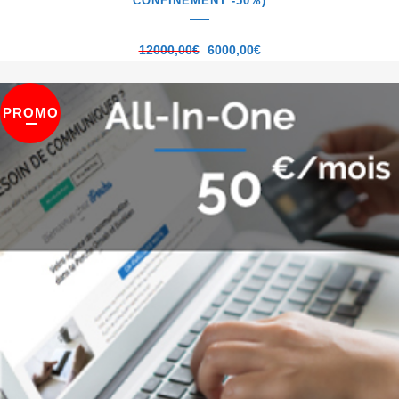
CONFINEMENT -50%)
12000,00
€
6000,00
€
PROMO