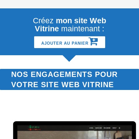
Créez
mon site Web
Vitrine
maintenant :
AJOUTER AU PANIER
NOS ENGAGEMENTS POUR
VOTRE SITE WEB VITRINE