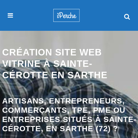
CRÉATION SITE WEB
VITRINE À SAINTE-
CÉROTTE EN SARTHE
ARTISANS, ENTREPRENEURS,
COMMERÇANTS, TPE, PME OU
ENTREPRISES SITUÉS À SAINTE-
CÉROTTE, EN SARTHE (72) ?