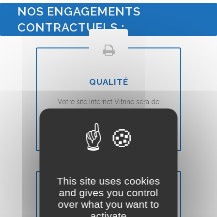
NOS ENGAGEMENTS
CONTRACTUELS :
QUALITÉ
Votre site Internet Vitrine sera de
qualité
et
moderne
(Voir nos
conditions ``Satisfait ou Remboursé``).
This site uses cookies
and gives you control
over what you want to
DÉLAIS
activate