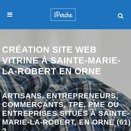
CRÉATION SITE WEB
VITRINE À SAINTE-MARIE-
LA-ROBERT EN ORNE
ARTISANS, ENTREPRENEURS,
COMMERÇANTS, TPE, PME OU
ENTREPRISES SITUÉS À SAINTE-
MARIE-LA-ROBERT, EN ORNE (61)
?