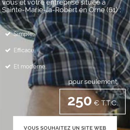
vous et votre entreprise située à
Sainte-Marie-la-Robert en Orne (61) :
Simple,
Efficace,
Et moderne.
pour seulement
250
€ T.T.C.
VOUS SOUHAITEZ UN SITE WEB