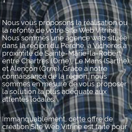
Nous vous proposons la réalisation ou
la refonte de votre Site Web Vitrine.
Nous sommes une agence web située
dans la région du Perche, à Vichères à
proximité de Sainte-Marie-la-Robert
entre Chartres (Orne), Le Mans (Sarthe)
et Alençon (Orne). Grâce à notre
connaissance de la région, nous
sommes en mesure de vous proposer
la solution la plus adéquate aux
attentes locales.
Immanquablement, cette offre de
création Site Web Vitrine est faite pour