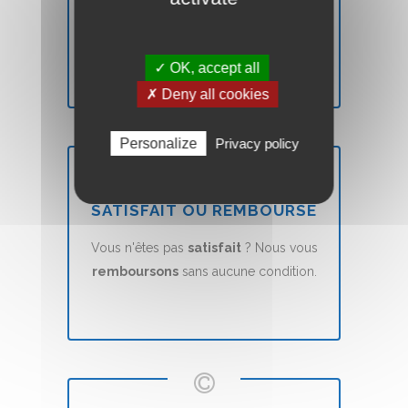
Votre site Web Vitrine sera mis en ligne
en
7 jours
(voir nos CGVs).
✓ OK, accept all
✗ Deny all cookies
Personalize
Privacy policy
SATISFAIT OU REMBOURSÉ
Vous n'êtes pas
satisfait
? Nous vous
remboursons
sans aucune condition.