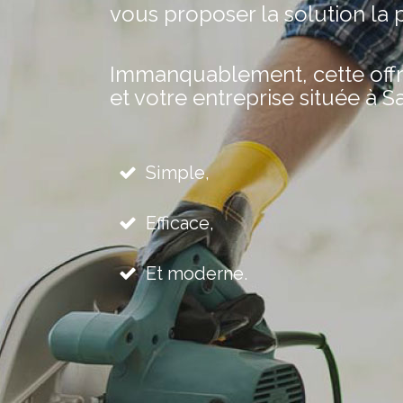
vous proposer la solution la 
Immanquablement, cette offre 
et votre entreprise située à S
Simple,
Efficace,
Et moderne.