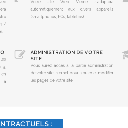
vec
Votre site Web Vitrine s'adaptera
era
automatiquement aux divers appareils
utre
(smartphones, PCs, tablettes).
es /
r.
EO
ADMINISTRATION DE VOTRE
SITE
 les
Vous aurez accès à la partie administration
ng,
de votre site internet pour ajouter et modifier
ien
les pages de votre site.
t à
NTRACTUELS :