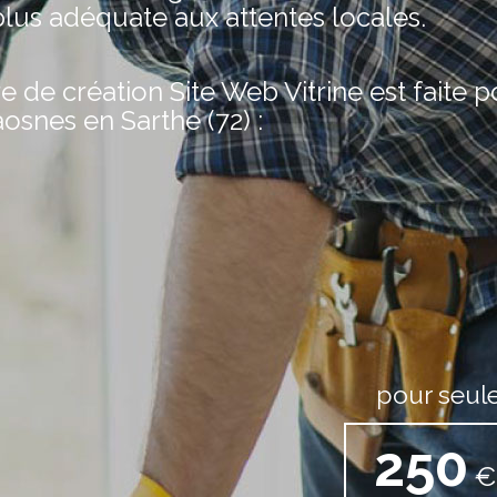
plus adéquate aux attentes locales.
de création Site Web Vitrine est faite 
aosnes en Sarthe (72) :
pour seul
250
€ 