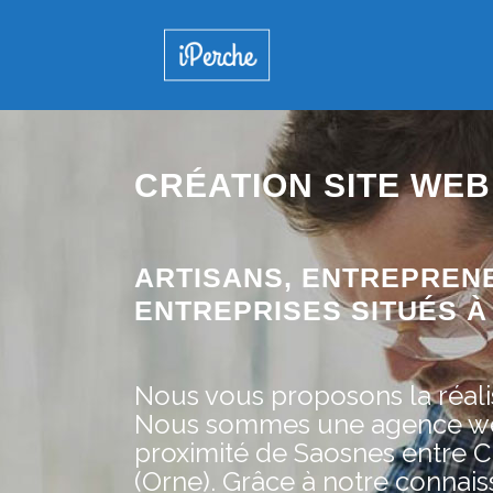
CRÉATION SITE WEB
ARTISANS, ENTREPREN
ENTREPRISES SITUÉS À 
Nous vous proposons la réalis
Nous sommes une agence web 
proximité de Saosnes entre Ch
(Orne). Grâce à notre conna