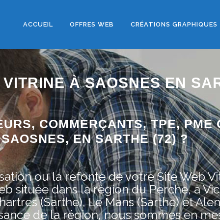
ACCUEIL
OFFRES WEB
CRÉATIONS GRAPHIQUES
 VITRINE À SAOSNES EN SA
EURS, COMMERÇANTS, TPE, PME 
SAOSNES, EN SARTHE (72) ?
ation ou la refonte de votre Site Web Vit
située dans la région du Perche, à Vic
artres (Sarthe), Le Mans (Sarthe) et Ale
issance de la région, nous sommes en me