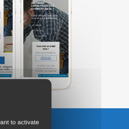
ant to activate
UTER AU PANIER