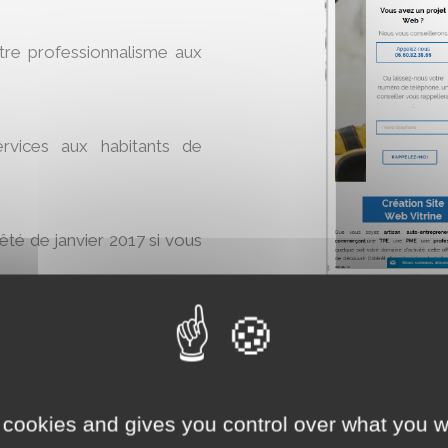
otre professionnalisme aux
rvices aux habitants de
rêté de janvier 2017 si vous
ine
maintenant :
 cookies and gives you control over what you w
AJO