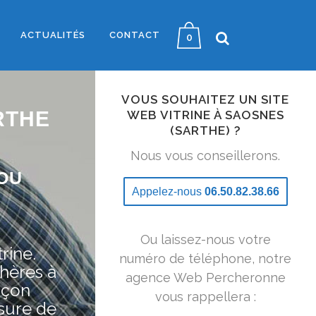
ACTUALITÉS
CONTACT
0
VOUS SOUHAITEZ UN SITE
RTHE
WEB VITRINE À SAOSNES
(SARTHE) ?
Nous vous conseillerons.
OU
Appelez-nous
06.50.82.38.66
Ou laissez-nous votre
rine.
numéro de téléphone, notre
hères à
agence Web Percheronne
nçon
vous rappellera :
sure de