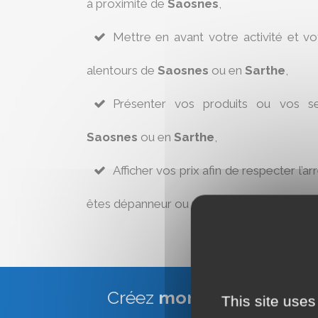
à proximité de
Saosnes
,
Mettre en avant votre activité et v
alentours de
Saosnes
ou en
Sarthe
,
Présenter vos produits ou vos se
Saosnes
ou en
Sarthe
,
Afficher vos prix afin de respecter l’ar
êtes dépanneur ou réparateur à
Saosnes
.
Créez
mon site Web Vitr
This site uses