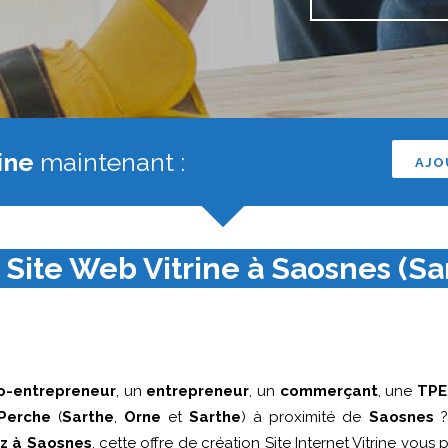
ine
maintenant :
AJO
 Site Web Vitrine à Saosnes (Sar
o-entrepreneur
, un
entrepreneur
, un
commerçant
, une
TPE
Perche
(
Sarthe
,
Orne
et
Sarthe
) à proximité de
Saosnes
?
ez à Saosnes
, cette offre de création Site Internet Vitrine vous 