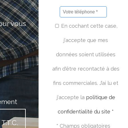
pour vous
En cochant cette case,
j'accepte que mes
données soient utilisées
afin d'être recontacté à des
fins commerciales. J’ai lu et
j'accepte la
politique de
ement
confidentialité du site *
T.T.C.
* Champs obligatoires