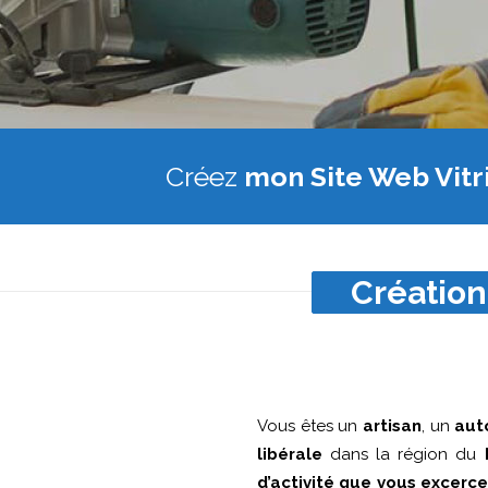
Créez
mon Site Web Vitr
Création
Vous êtes un
artisan
, un
aut
libérale
dans la région du
d’activité que vous excerc