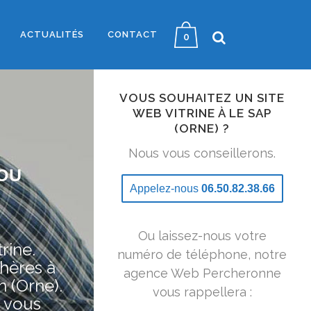
ACTUALITÉS
CONTACT
0
VOUS SOUHAITEZ UN SITE
WEB VITRINE À LE SAP
(ORNE) ?
Nous vous conseillerons.
OU
Appelez-nous
06.50.82.38.66
Ou laissez-nous votre
rine.
numéro de téléphone, notre
hères à
agence Web Percheronne
n (Orne).
vous rappellera :
 vous