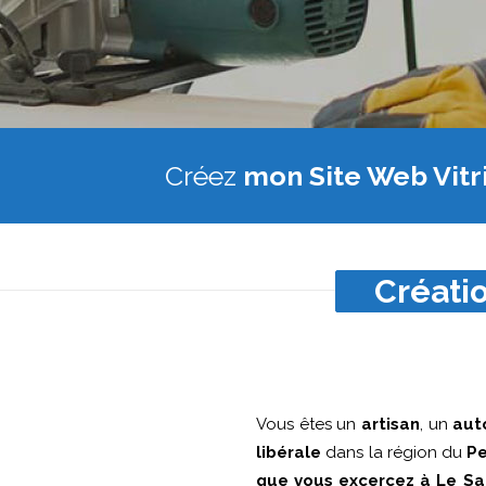
Créez
mon Site Web Vitr
Créatio
Vous êtes un
artisan
, un
aut
libérale
dans la région du
P
que vous excercez à Le S