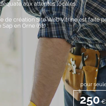
adéquate aux attentes locales.
de création Site Web Vitrine est faite 
e Sap en Orne (61) :
pour seul
250
€ 