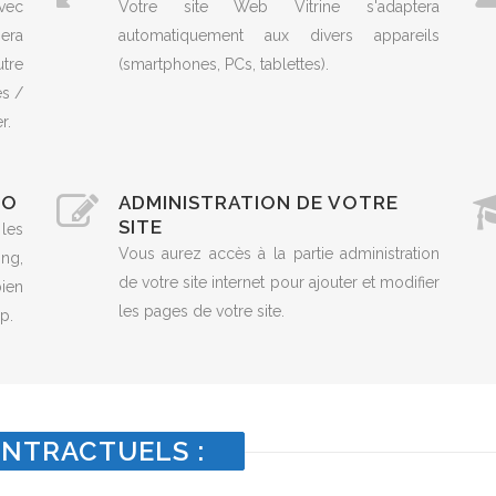
vec
Votre site Web Vitrine s'adaptera
era
automatiquement aux divers appareils
utre
(smartphones, PCs, tablettes).
es /
r.
EO
ADMINISTRATION DE VOTRE
SITE
 les
Vous aurez accès à la partie administration
ng,
de votre site internet pour ajouter et modifier
ien
les pages de votre site.
p.
NTRACTUELS :