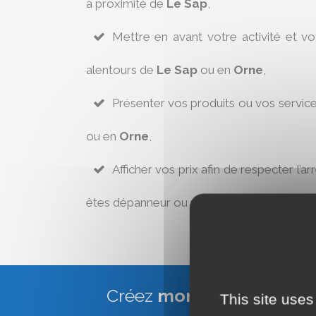
à proximité de
Le Sap
,
Mettre en avant votre activité et v
alentours de
Le Sap
ou en
Orne
,
Présenter vos produits ou vos servic
ou en
Orne
,
Afficher vos prix afin de respecter l’ar
êtes dépanneur ou réparateur à
Le Sap
.
Créez
mon site Web Vitr
This site uses