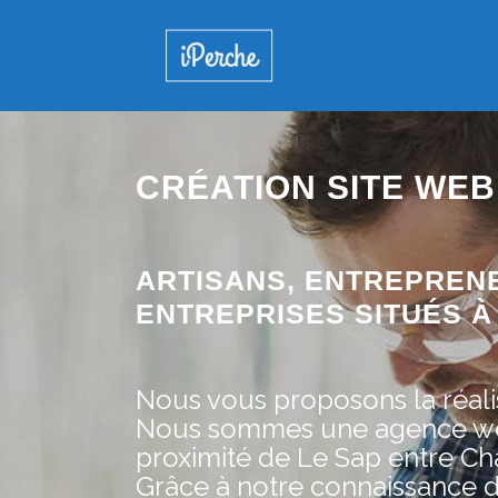
CRÉATION SITE WEB
ARTISANS, ENTREPREN
ENTREPRISES SITUÉS À 
Nous vous proposons la réalis
Nous sommes une agence web 
proximité de Le Sap entre Cha
Grâce à notre connaissance 