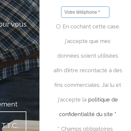
pour vous
En cochant cette case,
j'accepte que mes
données soient utilisées
afin d'être recontacté à des
fins commerciales. J’ai lu et
j'accepte la
politique de
ement
confidentialité du site *
T.T.C.
* Champs obligatoires