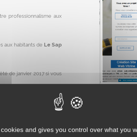
otre professionnalisme aux
es aux habitants de
Le Sap
rêté de janvier 2017 si vous
ine
maintenant :
 cookies and gives you control over what you w
AJO