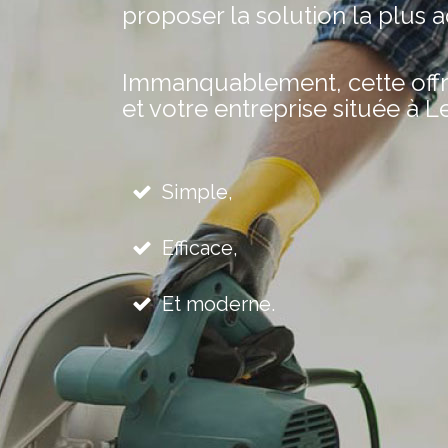
proposer la solution la plus 
Immanquablement, cette offre 
et votre entreprise située à L
Simple,
Efficace,
Et moderne.