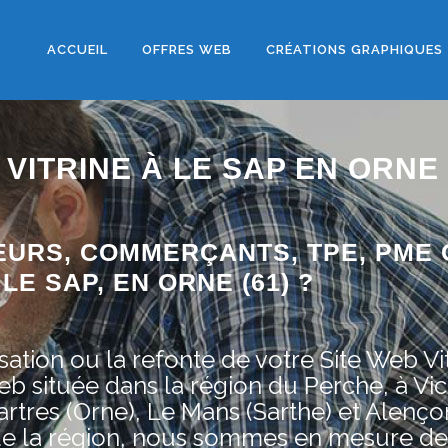
ACCUEIL
OFFRES WEB
CRÉATIONS GRAPHIQUES
 VITRINE À LE SAP EN ORNE
EURS, COMMERÇANTS, TPE, PME 
LE SAP, EN ORNE (61) ?
ation ou la refonte de votre Site Web Vit
située dans la région du Perche, à Vic
rtres (Orne), Le Mans (Sarthe) et Alenço
de la région, nous sommes en mesure de