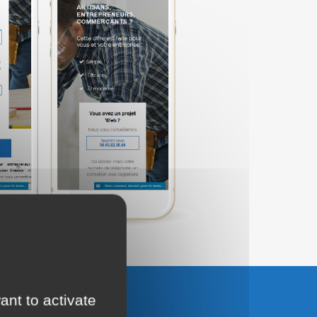
ant to activate
UTER AU PANIER