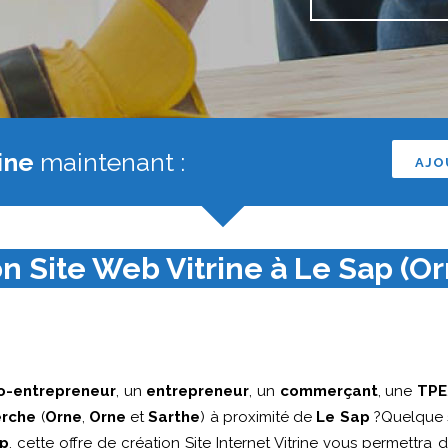
ine
maintenant :
AJO
n Site Web Vitrine à Le Sap (Or
o-entrepreneur
, un
entrepreneur
, un
commerçant
, une
TPE
erche
(
Orne
,
Orne
et
Sarthe
) à proximité de
Le Sap
?Quelque s
ap
, cette offre de création Site Internet Vitrine vous permettra d