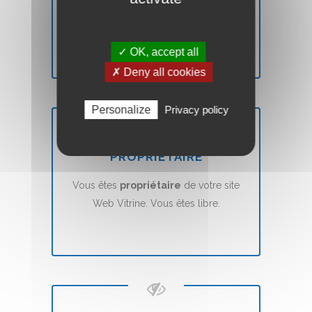
Vous n'êtes pas
satisfait
? Nous vous
remboursons
sans aucune condition.
✓ OK, accept all
✗ Deny all cookies
Personalize
Privacy policy
PROPRIÉTAIRE
Vous êtes
propriétaire
de votre site
Web Vitrine. Vous êtes libre.