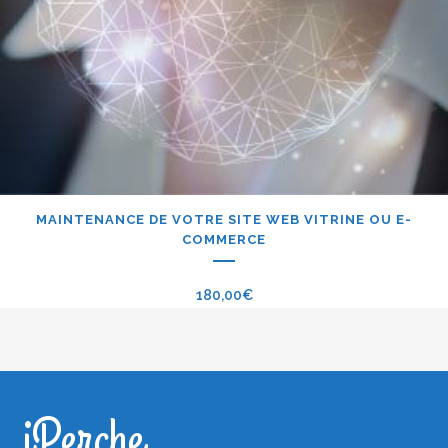
MAINTENANCE DE VOTRE SITE WEB VITRINE OU E-
COMMERCE
180,00
€
iPerche
iPerche.fr