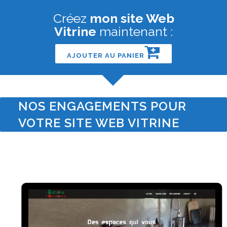
Créez
mon site Web
Vitrine
maintenant :
AJOUTER AU PANIER
NOS ENGAGEMENTS POUR
VOTRE SITE WEB VITRINE