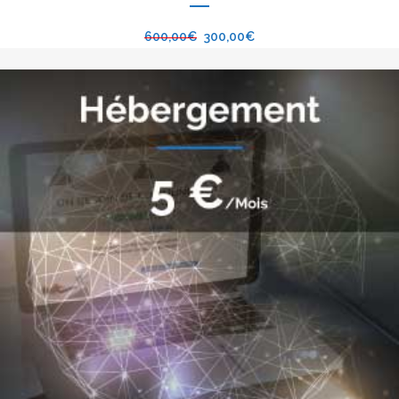
600,00
€
300,00
€