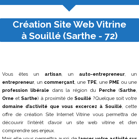
Création Site Web Vitrine
à Souillé (Sarthe - 72)
Vous êtes un
artisan
, un
auto-entrepreneur
, un
entrepreneur
, un
commerçant
, une
TPE
, une
PME
ou une
profession libérale
dans la région du
Perche
(
Sarthe
,
Orne
et
Sarthe
) à proximité de
Souillé
?Quelque soit votre
domaine d’activité que vous excercez à Souillé
, cette
offre de création Site Internet Vitrine vous permettra de
découvrir l’intérêt d’avoir un site web vitrine et d’en
comprendre ses enjeux.
Mais elle vous permettra aussi de
lancer votre activité sur