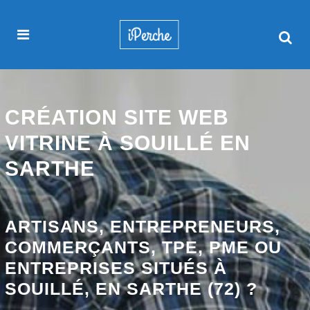
CRÉATION SITE WEB
VITRINE À SOUILLÉ EN
SARTHE
ARTISANS, ENTREPRENEURS,
COMMERÇANTS, TPE, PME OU
ENTREPRISES SITUÉS À
SOUILLÉ, EN SARTHE (72) ?