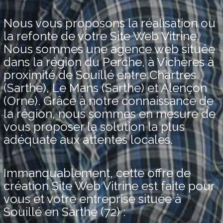
Nous vous proposons la réalisation ou
la refonte de votre Site Web Vitrine.
Nous sommes une agence web située
dans la région du Perche, à Vichères à
proximité de Souillé entre Chartres
(Sarthe), Le Mans (Sarthe) et Alençon
(Orne). Grâce à notre connaissance de
la région, nous sommes en mesure de
vous proposer la solution la plus
adéquate aux attentes locales.
Immanquablement, cette offre de
création Site Web Vitrine est faite pour
vous et votre entreprise située à
Souillé en Sarthe (72) :