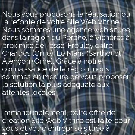
Nous vous proposons la réalisation ou
la refonte de votre Site Web Vitrine.
Nous sommes une agence web située
dans la région du Perche, à Vichères à
proximité de Tessé-Froulay entre
Chartres (Orne), Le Mans (Sarthe) et
Alençon (Orne). Grâce à notre
connaissance de la région, nous
sommes en mesure de vous proposer
la solution la plus adéquate aux
attentes locales.
Immanquablement, cette offre de
création Site Web Vitrine est faite pour
vous et votre entreprise située à