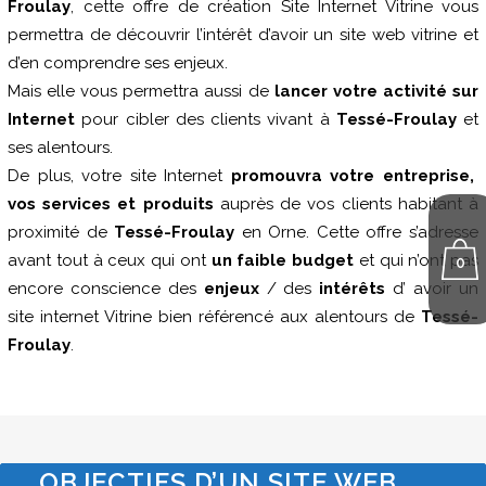
Froulay
, cette offre de création Site Internet Vitrine vous
permettra de découvrir l’intérêt d’avoir un site web vitrine et
d’en comprendre ses enjeux.
Mais elle vous permettra aussi de
lancer votre activité sur
Internet
pour cibler des clients vivant à
Tessé-Froulay
et
ses alentours.
De plus, votre site Internet
promouvra votre entreprise,
vos services et produits
auprès de vos clients habitant à
proximité de
Tessé-Froulay
en Orne. Cette offre s’adresse
avant tout à ceux qui ont
un faible budget
et qui n’ont pas
0
encore conscience des
enjeux
/ des
intérêts
d’ avoir un
site internet Vitrine bien référencé aux alentours de
Tessé-
Froulay
.
OBJECTIFS D’UN SITE WEB