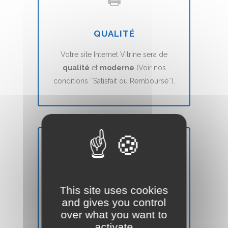
QUALITÉ
Votre site Internet Vitrine sera de
qualité
et
moderne
(Voir nos
conditions ``Satisfait ou Remboursé``).
DÉLAIS
Votre site Web Vitrine sera mis en ligne
This site uses cookies
en
7 jours
(voir nos CGVs).
and gives you control
over what you want to
activate