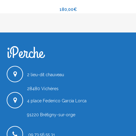
180,00
€
iPerche
iPerche.fr
2 lieu-dit chauveau
28480
Vichères
4 place Federico Garcia Lorca
91220
Brétigny-sur-orge
France
09.73.56.55.31