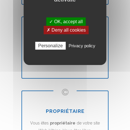
✓ OK, accept all
✗ Deny all cookies
SATISFAIT OU REMBOURSÉ
Personalize
Privacy policy
Vous n'êtes pas
satisfait
? Nous vous
remboursons
sans aucune condition.
PROPRIÉTAIRE
Vous êtes
propriétaire
de votre site