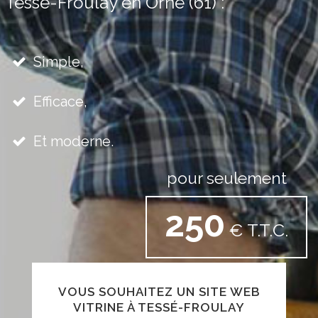
Tessé-Froulay en Orne (61) :
Simple,
Efficace,
Et moderne.
pour seulement
250
€ T.T.C.
VOUS SOUHAITEZ UN SITE WEB
VITRINE À TESSÉ-FROULAY