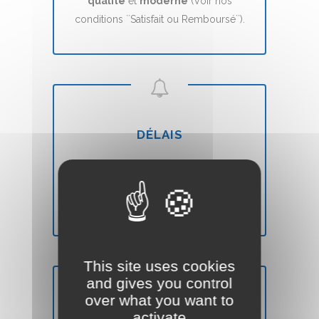
qualité
et
moderne
(Voir nos
conditions ``Satisfait ou Remboursé``).
DÉLAIS
Votre site Web Vitrine sera mis en ligne
en
7 jours
(voir nos CGVs).
This site uses cookies
and gives you control
over what you want to
activate
SATISFAIT OU REMBOURSÉ