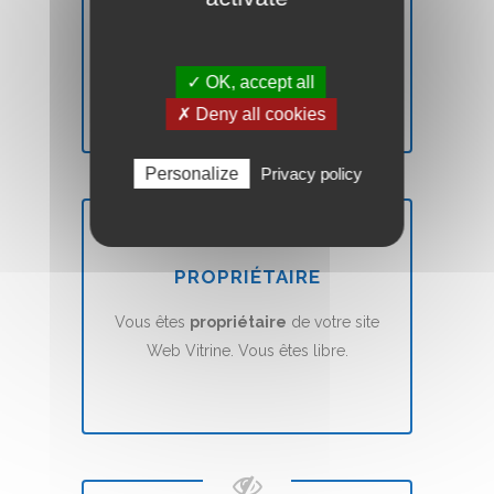
Vous n'êtes pas
satisfait
? Nous vous
remboursons
sans aucune condition.
✓ OK, accept all
✗ Deny all cookies
Personalize
Privacy policy
PROPRIÉTAIRE
Vous êtes
propriétaire
de votre site
Web Vitrine. Vous êtes libre.