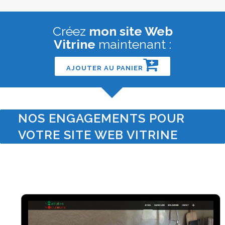
Créez
mon site Web
Vitrine
maintenant :
AJOUTER AU PANIER
NOS ENGAGEMENTS POUR
VOTRE SITE WEB VITRINE