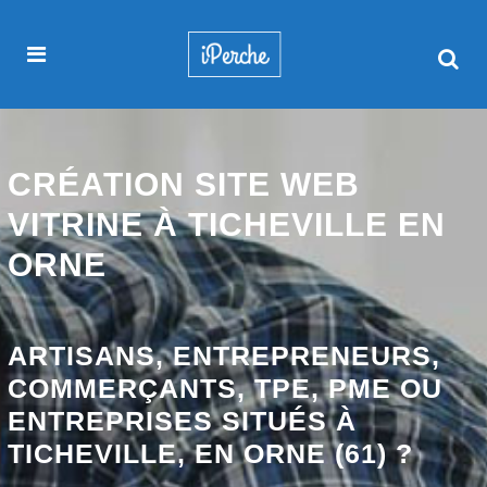
CRÉATION SITE WEB
VITRINE À TICHEVILLE EN
ORNE
ARTISANS, ENTREPRENEURS,
COMMERÇANTS, TPE, PME OU
ENTREPRISES SITUÉS À
TICHEVILLE, EN ORNE (61) ?