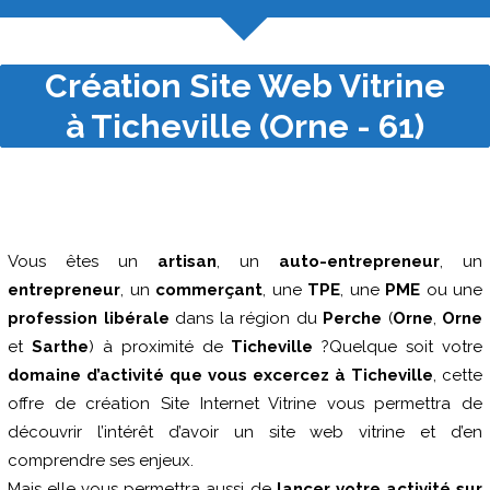
Création Site Web Vitrine
à Ticheville (Orne - 61)
Vous êtes un
artisan
, un
auto-entrepreneur
, un
entrepreneur
, un
commerçant
, une
TPE
, une
PME
ou une
profession libérale
dans la région du
Perche
(
Orne
,
Orne
et
Sarthe
) à proximité de
Ticheville
?Quelque soit votre
domaine d’activité que vous excercez à Ticheville
, cette
offre de création Site Internet Vitrine vous permettra de
découvrir l’intérêt d’avoir un site web vitrine et d’en
comprendre ses enjeux.
Mais elle vous permettra aussi de
lancer votre activité sur