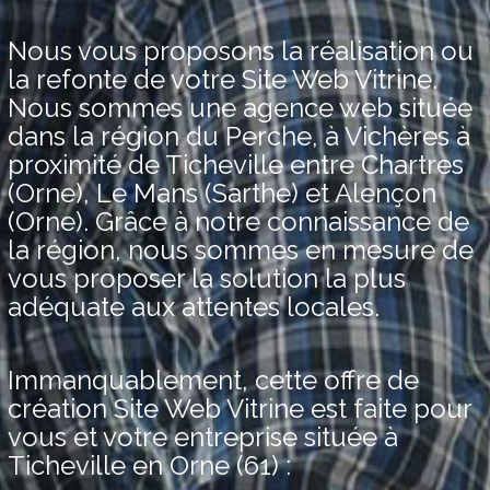
Nous vous proposons la réalisation ou
la refonte de votre Site Web Vitrine.
Nous sommes une agence web située
dans la région du Perche, à Vichères à
proximité de Ticheville entre Chartres
(Orne), Le Mans (Sarthe) et Alençon
(Orne). Grâce à notre connaissance de
la région, nous sommes en mesure de
vous proposer la solution la plus
adéquate aux attentes locales.
Immanquablement, cette offre de
création Site Web Vitrine est faite pour
vous et votre entreprise située à
Ticheville en Orne (61) :