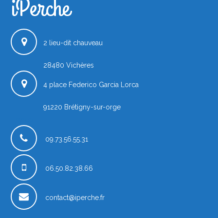
iPerche
2 lieu-dit chauveau
28480
Vichères
4 place Federico Garcia Lorca
91220
Brétigny-sur-orge
France
09.73.56.55.31
06.50.82.38.66
contact@iperche.fr