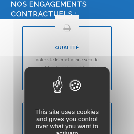
NOS ENGAGEMENTS
CONTRACTUELS :
QUALITÉ
Votre site Internet Vitrine sera de
qualité
et
moderne
(Voir nos
conditions ``Satisfait ou Remboursé``).
This site uses cookies
and gives you control
DÉLAIS
over what you want to
activate