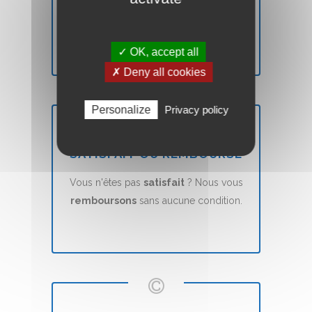
Votre site Web Vitrine sera mis en ligne
en
7 jours
(voir nos CGVs).
✓ OK, accept all
✗ Deny all cookies
Personalize
Privacy policy
SATISFAIT OU REMBOURSÉ
Vous n'êtes pas
satisfait
? Nous vous
remboursons
sans aucune condition.