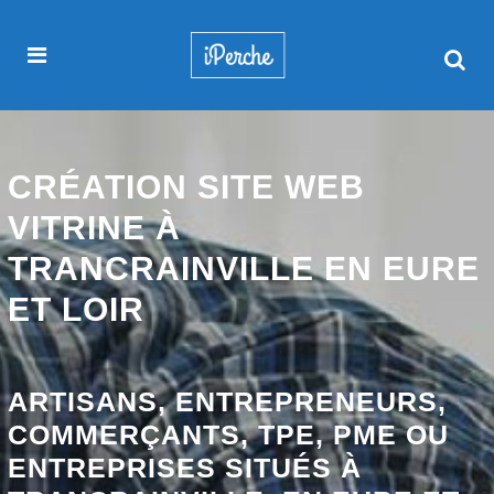
CRÉATION SITE WEB
VITRINE À
TRANCRAINVILLE EN EURE
ET LOIR
ARTISANS, ENTREPRENEURS,
COMMERÇANTS, TPE, PME OU
ENTREPRISES SITUÉS À