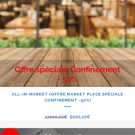
ALL-IN-MARKET (OFFRE MARKET PLACE SPÉCIALE
CONFINEMENT -50%)
12000,00
€
6000,00
€