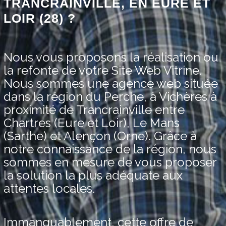
TRANCRAINVILLE, EN EURE ET
LOIR (28) ?
Nous vous proposons la réalisation ou
la refonte de votre Site Web Vitrine.
Nous sommes une agence web située
dans la région du Perche, à Vichères à
proximité de Trancrainville entre
Chartres (Eure et Loir), Le Mans
(Sarthe) et Alençon (Orne). Grâce à
notre connaissance de la région, nous
sommes en mesure de vous proposer
la solution la plus adéquate aux
attentes locales.
Immanquablement, cette offre de