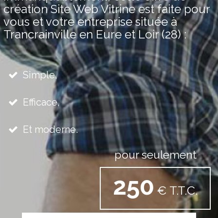
création Site Web Vitrine est faite pour
vous et votre entreprise située à
Trancrainville en Eure et Loir (28) :
Simple,
Efficace,
Et moderne.
pour seulement
250
€ T.T.C.