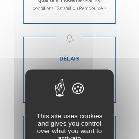
qualité
et
moderne
(Voir nos
conditions ``Satisfait ou Remboursé``).
DÉLAIS
Votre site Web Vitrine sera mis en ligne
en
7 jours
(voir nos CGVs).
This site uses cookies
and gives you control
over what you want to
activate
SATISFAIT OU REMBOURSÉ