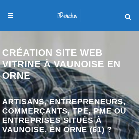
CRÉATION SITE WEB
VITRINE À VAUNOISE EN
ORNE
ARTISANS, ENTREPRENEURS,
COMMERÇANTS, TPE, PME OU
ENTREPRISES SITUÉS À
VAUNOISE, EN ORNE (61) ?