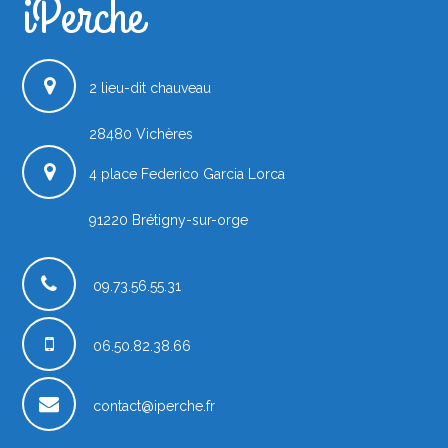
iPerche
2 lieu-dit chauveau
28480
Vichères
4 place Federico Garcia Lorca
91220
Brétigny-sur-orge
France
09.73.56.55.31
06.50.82.38.66
contact@iperche.fr