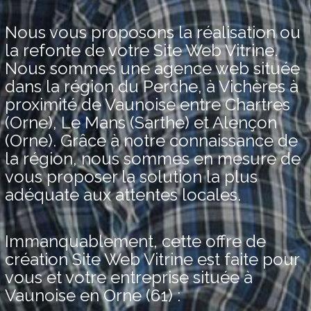
Nous vous proposons la réalisation ou
la refonte de votre Site Web Vitrine.
Nous sommes une agence web située
dans la région du Perche, à Vichères à
proximité de Vaunoise entre Chartres
(Orne), Le Mans (Sarthe) et Alençon
(Orne). Grâce à notre connaissance de
la région, nous sommes en mesure de
vous proposer la solution la plus
adéquate aux attentes locales.
Immanquablement, cette offre de
création Site Web Vitrine est faite pour
vous et votre entreprise située à
Vaunoise en Orne (61) :