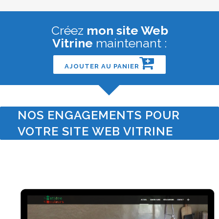
Créez
mon site Web
Vitrine
maintenant :
AJOUTER AU PANIER
NOS ENGAGEMENTS POUR
VOTRE SITE WEB VITRINE