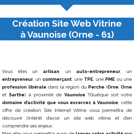
Création Site Web Vitrine
à Vaunoise (Orne - 61)
Vous êtes un
artisan
, un
auto-entrepreneur
, un
entrepreneur
, un
commerçant
, une
TPE
, une
PME
ou une
profession libérale
dans la région du
Perche
(
Orne
,
Orne
et
Sarthe
) à proximité de
Vaunoise
?Quelque soit votre
domaine d’activité que vous excercez à Vaunoise
, cette
offre de création Site Internet Vitrine vous permettra de
découvrir l’intérêt d’avoir un site web vitrine et d’en
comprendre ses enjeux.
Mais elle vous permettra aussi de
lancer votre activité sur