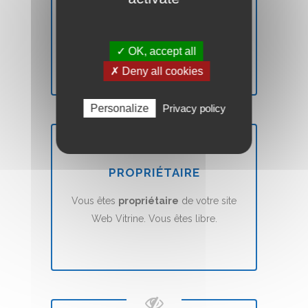
Vous n'êtes pas
satisfait
? Nous vous
remboursons
sans aucune condition.
✓ OK, accept all
✗ Deny all cookies
Personalize
Privacy policy
PROPRIÉTAIRE
Vous êtes
propriétaire
de votre site
Web Vitrine. Vous êtes libre.