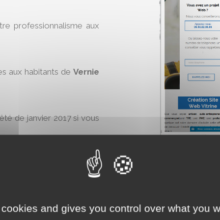
otre professionnalisme aux
es aux habitants de
Vernie
rêté de janvier 2017 si vous
ine
maintenant :
 cookies and gives you control over what you w
AJO