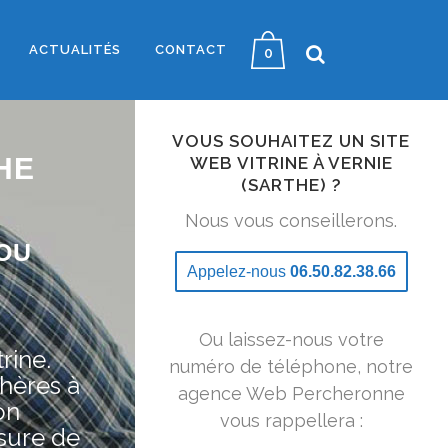
ACTUALITÉS
CONTACT
0
VOUS SOUHAITEZ UN SITE
HE
WEB VITRINE À VERNIE
(SARTHE) ?
Nous vous conseillerons.
OU
Appelez-nous
06.50.82.38.66
Ou laissez-nous votre
rine.
numéro de téléphone, notre
hères à
agence Web Percheronne
on
vous rappellera :
sure de