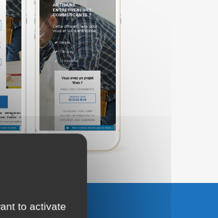
ant to activate
UTER AU PANIER