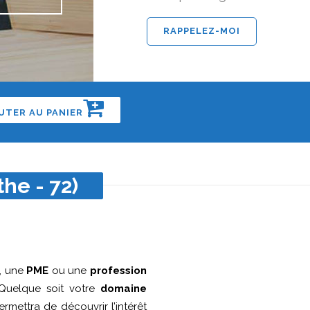
UTER AU PANIER
the - 72)
, une
PME
ou une
profession
uelque soit votre
domaine
permettra de découvrir l’intérêt