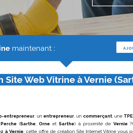
ine
maintenant :
AJO
 Site Web Vitrine à Vernie (Sar
o-entrepreneur
, un
entrepreneur
, un
commerçant
, une
TPE
u
Perche
(
Sarthe
,
Orne
et
Sarthe
) à proximité de
Vernie
?Q
ez à Vernie
, cette offre de création Site Internet Vitrine vous 