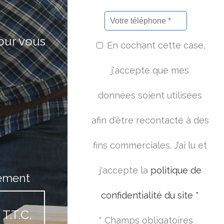
pour vous
En cochant cette case,
j'accepte que mes
données soient utilisées
afin d'être recontacté à des
fins commerciales. J’ai lu et
j'accepte la
politique de
ement
confidentialité du site *
T.T.C.
* Champs obligatoires