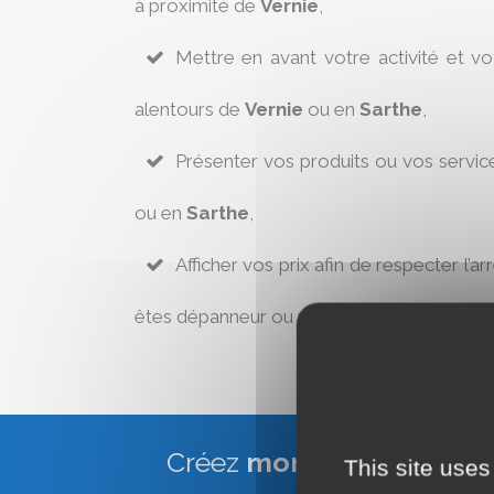
à proximité de
Vernie
,
Mettre en avant votre activité et v
alentours de
Vernie
ou en
Sarthe
,
Présenter vos produits ou vos servic
ou en
Sarthe
,
Afficher vos prix afin de respecter l’ar
êtes dépanneur ou réparateur à
Vernie
.
Créez
mon site Web Vitr
This site uses