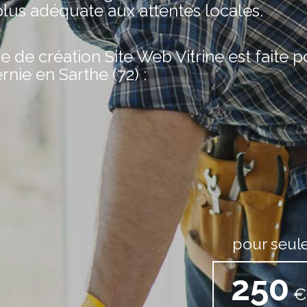
plus adéquate aux attentes locales.
de création Site Web Vitrine est faite 
rnie en Sarthe (72) :
pour seul
250
€ 