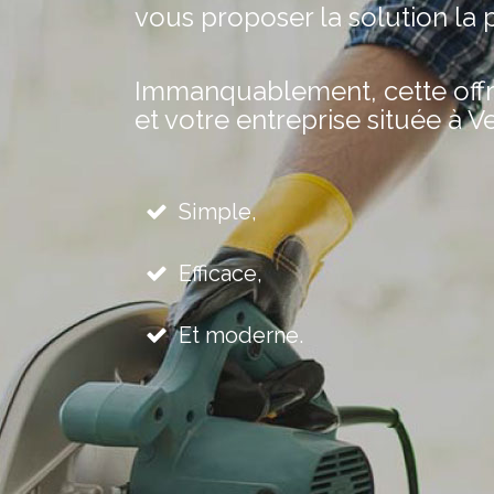
vous proposer la solution la 
Immanquablement, cette offre 
et votre entreprise située à Ve
Simple,
Efficace,
Et moderne.