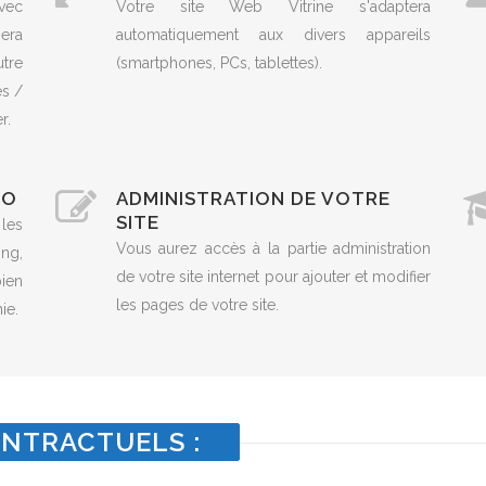
vec
Votre site Web Vitrine s'adaptera
era
automatiquement aux divers appareils
utre
(smartphones, PCs, tablettes).
es /
r.
EO
ADMINISTRATION DE VOTRE
SITE
 les
Vous aurez accès à la partie administration
ng,
de votre site internet pour ajouter et modifier
ien
les pages de votre site.
ie.
NTRACTUELS :