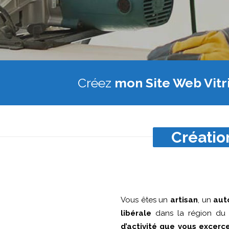
Créez
mon Site Web Vitr
Création
Vous êtes un
artisan
, un
aut
libérale
dans la région d
d’activité que vous excerc