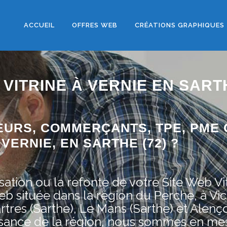
ACCUEIL
OFFRES WEB
CRÉATIONS GRAPHIQUES
 VITRINE À VERNIE EN SART
EURS, COMMERÇANTS, TPE, PME 
VERNIE, EN SARTHE (72) ?
ation ou la refonte de votre Site Web Vit
située dans la région du Perche, à Vic
rtres (Sarthe), Le Mans (Sarthe) et Alenç
issance de la région, nous sommes en me