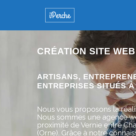
CRÉATION SITE WEB
ARTISANS, ENTREPREN
ENTREPRISES SITUÉS À 
Nous vous proposons la réalis
Nous sommes une agence web 
proximité de Vernie entre Cha
(Orne). Grâce à notre conna