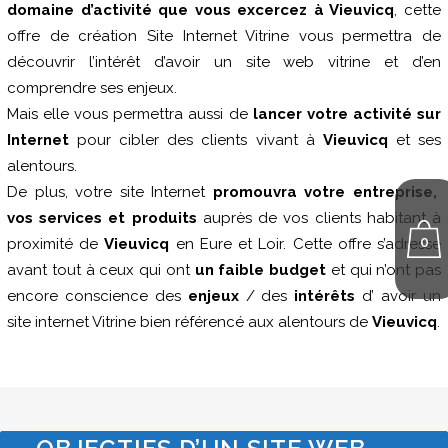
domaine d’activité que vous excercez à Vieuvicq
, cette
offre de création Site Internet Vitrine vous permettra de
découvrir l’intérêt d’avoir un site web vitrine et d’en
comprendre ses enjeux.
Mais elle vous permettra aussi de
lancer votre activité sur
Internet
pour cibler des clients vivant à
Vieuvicq
et ses
alentours.
De plus, votre site Internet
promouvra votre entreprise,
vos services et produits
auprès de vos clients habitant à
0
proximité de
Vieuvicq
en Eure et Loir. Cette offre s’adresse
avant tout à ceux qui ont
un faible budget
et qui n’ont pas
encore conscience des
enjeux
/ des
intérêts
d’ avoir un
site internet Vitrine bien référencé aux alentours de
Vieuvicq
.