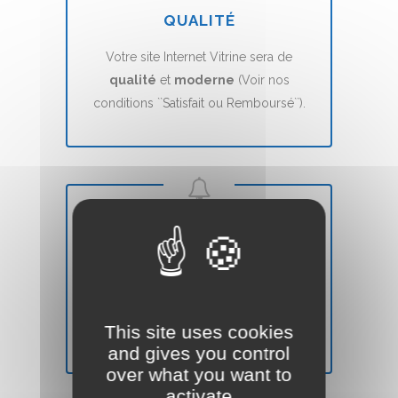
QUALITÉ
Votre site Internet Vitrine sera de
qualité
et
moderne
(Voir nos
conditions ``Satisfait ou Remboursé``).
DÉLAIS
Votre site Web Vitrine sera mis en ligne
en
7 jours
(voir nos CGVs).
This site uses cookies
and gives you control
over what you want to
activate