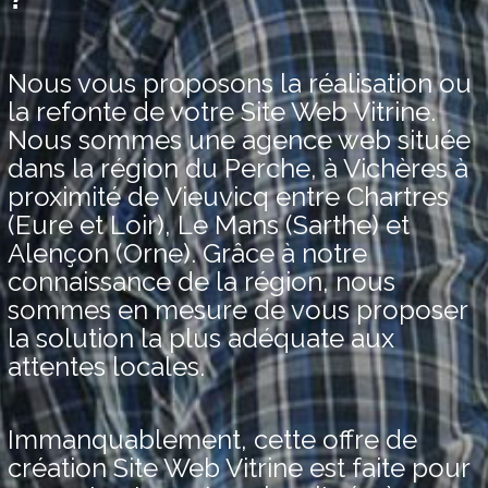
Nous vous proposons la réalisation ou
la refonte de votre Site Web Vitrine.
Nous sommes une agence web située
dans la région du Perche, à Vichères à
proximité de Vieuvicq entre Chartres
(Eure et Loir), Le Mans (Sarthe) et
Alençon (Orne). Grâce à notre
connaissance de la région, nous
sommes en mesure de vous proposer
la solution la plus adéquate aux
attentes locales.
Immanquablement, cette offre de
création Site Web Vitrine est faite pour