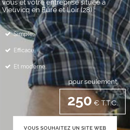
vous et votre entreprise située à
Vieuvicq en Eure et Loir (28) :
Simple,
Efficace,
Et moderne.
pour seulement
250
€ T.T.C.
VOUS SOUHAITEZ UN SITE WEB