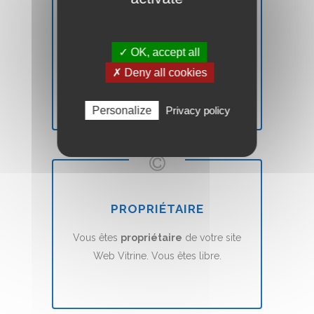
SATISFAIT OU REMBOURSÉ
✓ OK, accept all
Vous n'êtes pas
satisfait
? Nous vous
✗ Deny all cookies
remboursons
sans aucune condition.
Personalize
Privacy policy
PROPRIÉTAIRE
Vous êtes
propriétaire
de votre site
Web Vitrine. Vous êtes libre.