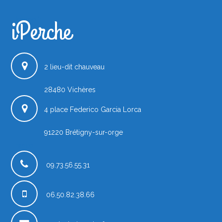
iPerche
iPerche.fr
2 lieu-dit chauveau
28480
Vichères
4 place Federico Garcia Lorca
91220
Brétigny-sur-orge
France
09.73.56.55.31
06.50.82.38.66