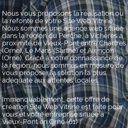
Nous vous proposons la réalisation ou
la refonte de votre Site Web Vitrine.
Nous sommes une agence web située
dans la région du Perche, à Vichères à
proximité de Vieux-Pont entre Chartres
(Orne), Le Mans (Sarthe) et Alençon
(Orne). Grâce à notre connaissance de
la région, nous sommes en mesure de
vous proposer la solution la plus
adéquate aux attentes locales.
Immanquablement, cette offre de
création Site Web Vitrine est faite pour
vous et votre entreprise située à
Vieux-Pont en Orne (61) :