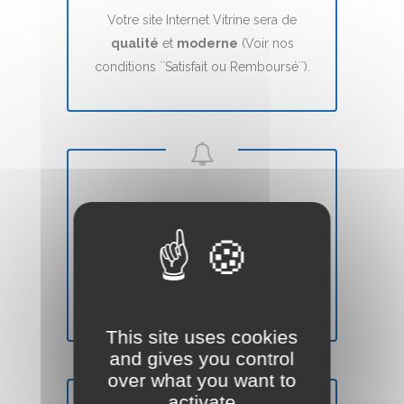
Votre site Internet Vitrine sera de
qualité
et
moderne
(Voir nos
conditions ``Satisfait ou Remboursé``).
DÉLAIS
Votre site Web Vitrine sera mis en ligne
en
7 jours
(voir nos CGVs).
This site uses cookies
and gives you control
over what you want to
activate