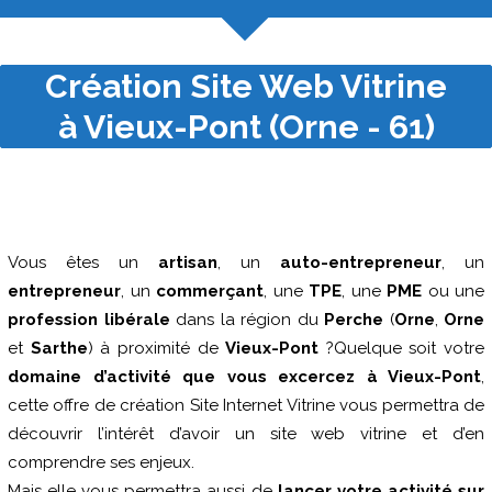
Création Site Web Vitrine
à Vieux-Pont (Orne - 61)
Vous êtes un
artisan
, un
auto-entrepreneur
, un
entrepreneur
, un
commerçant
, une
TPE
, une
PME
ou une
profession libérale
dans la région du
Perche
(
Orne
,
Orne
et
Sarthe
) à proximité de
Vieux-Pont
?Quelque soit votre
domaine d’activité que vous excercez à Vieux-Pont
,
cette offre de création Site Internet Vitrine vous permettra de
découvrir l’intérêt d’avoir un site web vitrine et d’en
comprendre ses enjeux.
Mais elle vous permettra aussi de
lancer votre activité sur