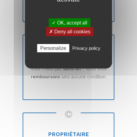
✓ OK, accept all
✗ Deny all cookies
Personalize
Privacy policy
SATISFAIT OU REMBOURSÉ
Vous n'êtes pas
satisfait
? Nous vous
remboursons
sans aucune condition.
PROPRIÉTAIRE