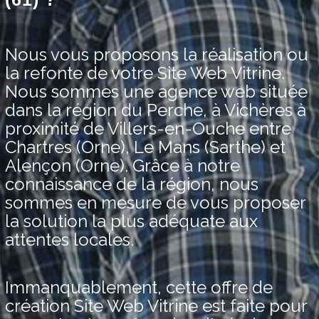
Nous vous proposons la réalisation ou
la refonte de votre Site Web Vitrine.
Nous sommes une agence web située
dans la région du Perche, à Vichères à
proximité de Villers-en-Ouche entre
Chartres (Orne), Le Mans (Sarthe) et
Alençon (Orne). Grâce à notre
connaissance de la région, nous
sommes en mesure de vous proposer
la solution la plus adéquate aux
attentes locales.
Immanquablement, cette offre de
création Site Web Vitrine est faite pour