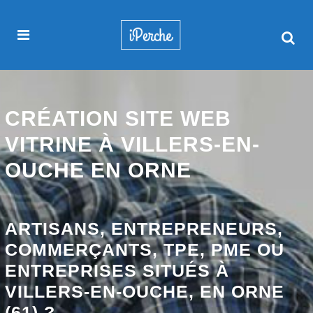
CRÉATION SITE WEB
VITRINE À VILLERS-EN-
OUCHE EN ORNE
ARTISANS, ENTREPRENEURS,
COMMERÇANTS, TPE, PME OU
ENTREPRISES SITUÉS À
VILLERS-EN-OUCHE, EN ORNE
(61) ?