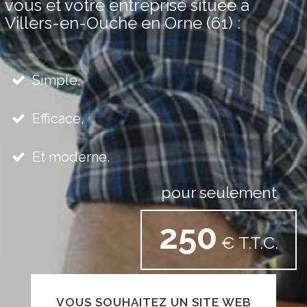
vous et votre entreprise située à
Villers-en-Ouche en Orne (61) :
Simple,
Efficace,
Et moderne.
pour seulement
250
€ T.T.C.
VOUS SOUHAITEZ UN SITE WEB