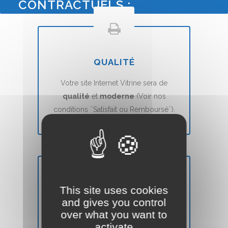
CONTRACTUELS :
QUALITÉ
Votre site Internet Vitrine sera de
qualité
et
moderne
(Voir nos
conditions ``Satisfait ou Remboursé``).
This site uses cookies
DÉLAIS
and gives you control
over what you want to
Votre site Web Vitrine sera mis en ligne
activate
en
7 jours
(voir nos CGVs).