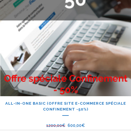
ALL-IN-ONE BASIC (OFFRE SITE E-COMMERCE SPÉCIALE
CONFINEMENT -50%)
1200,00
€
600,00
€