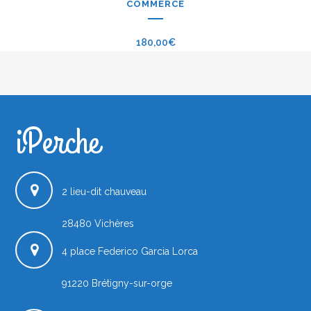
COMMERCE
180,00
€
iPerche
iPerche.fr
2 lieu-dit chauveau
28480
Vichères
4 place Federico Garcia Lorca
91220
Brétigny-sur-orge
France