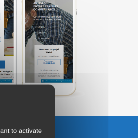
ant to activate
UTER AU PANIER