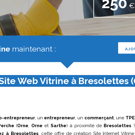
250
€ 
ine
maintenant :
AJO
Site Web Vitrine à Bresolettes (
o-entrepreneur
, un
entrepreneur
, un
commerçant
, une
TPE
Perche
(
Orne
,
Orne
et
Sarthe
) à proximité de
Bresolettes
?
ez à Bresolettes
, cette offre de création Site Internet Vitri