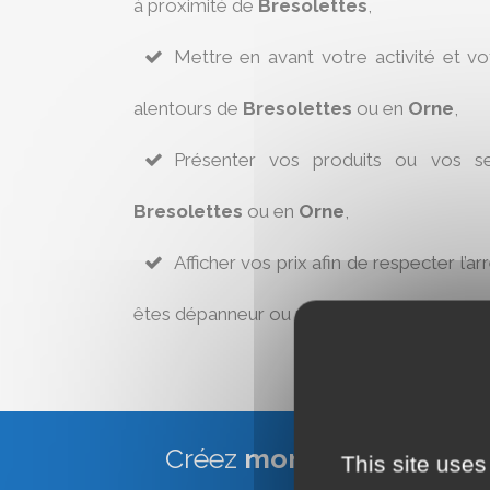
à proximité de
Bresolettes
,
Mettre en avant votre activité et v
alentours de
Bresolettes
ou en
Orne
,
Présenter vos produits ou vos se
Bresolettes
ou en
Orne
,
Afficher vos prix afin de respecter l’ar
êtes dépanneur ou réparateur à
Bresolet
Créez
mon site Web Vitr
This site uses