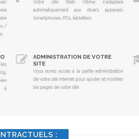
vec
Votre site Web Vitrine s'adaptera
era
automatiquement aux divers appareils
utre
(smartphones, PCs, tablettes).
es /
r.
EO
ADMINISTRATION DE VOTRE
SITE
 les
Vous aurez accès à la partie administration
ng,
de votre site internet pour ajouter et modifier
ien
les pages de votre site.
t à
NTRACTUELS :