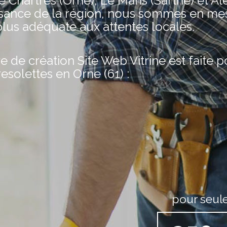
e Chartres (Orne), Le Mans (Sarthe) et A
issance de la région, nous sommes en me
plus adéquate aux attentes locales.
de création Site Web Vitrine est faite 
resolettes en Orne (61) :
pour seul