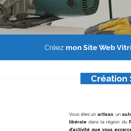
Créez
mon Site Web Vitr
Création 
Vous êtes un
artisan
, un
aut
libérale
dans la région du
d’activité que vous excerc