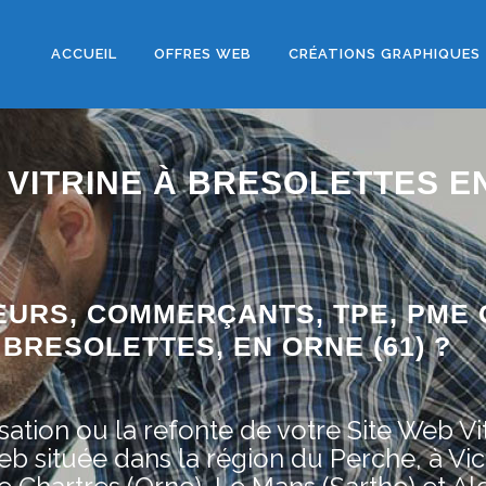
ACCUEIL
OFFRES WEB
CRÉATIONS GRAPHIQUES
 VITRINE À BRESOLETTES E
EURS, COMMERÇANTS, TPE, PME 
BRESOLETTES, EN ORNE (61) ?
ation ou la refonte de votre Site Web Vit
située dans la région du Perche, à Vic