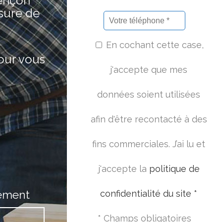
lençon
sure de
En cochant cette case,
pour vous
j'accepte que mes
données soient utilisées
afin d'être recontacté à des
fins commerciales. J’ai lu et
j'accepte la
politique de
ement
confidentialité du site *
* Champs obligatoires