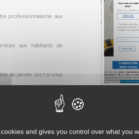
otre professionnalisme aux
rvices aux habitants de
rêté de janvier 2017 si vous
tes
.
ine
maintenant :
 cookies and gives you control over what you w
AJO