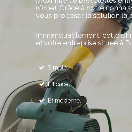
proximité de Bresolettes entr
(Orne). Grâce à notre conna
vous proposer la solution la 
Immanquablement, cette offre 
et votre entreprise située à B
Simple,
Efficace,
Et moderne.