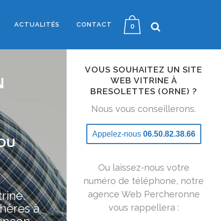
ACTUALITÉS
CONTACT
0
VOUS SOUHAITEZ UN SITE
N
WEB VITRINE À
BRESOLETTES (ORNE) ?
Nous vous conseillerons.
Appelez-nous
06.50.82.38.66
OU
Ou laissez-nous votre
numéro de téléphone, notre
rine.
agence Web Percheronne
hères à
vous rappellera :