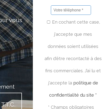
pour vous
En cochant cette case,
j'accepte que mes
données soient utilisées
afin d'être recontacté à des
fins commerciales. J’ai lu et
j'accepte la
politique de
ement
confidentialité du site *
T.T.C.
* Champs obligatoires