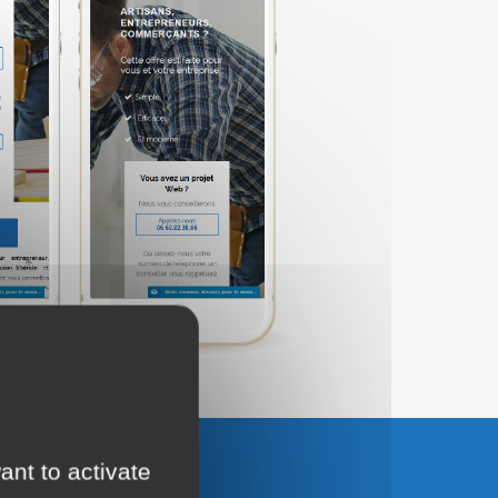
ant to activate
UTER AU PANIER