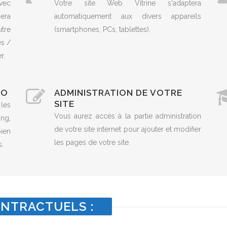
vec
Votre site Web Vitrine s'adaptera
era
automatiquement aux divers appareils
utre
(smartphones, PCs, tablettes).
es /
r.
EO
ADMINISTRATION DE VOTRE
SITE
 les
Vous aurez accès à la partie administration
ng,
de votre site internet pour ajouter et modifier
ien
les pages de votre site.
s.
NTRACTUELS :