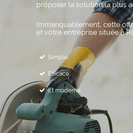
proposer la solution la plus 
Immanquablement, cette offre 
et votre entreprise située à R
Simple,
Efficace,
Et moderne.