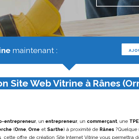
ine
maintenant :
AJO
on Site Web Vitrine à Rânes (Orn
o-entrepreneur
, un
entrepreneur
, un
commerçant
, une
TPE
erche
(
Orne
,
Orne
et
Sarthe
) à proximité de
Rânes
?Quelque s
s
, cette offre de création Site Internet Vitrine vous permettra de