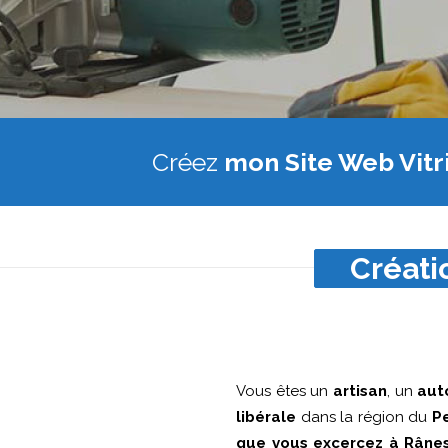
Créez
mon Site Web Vitr
Créati
Vous êtes un
artisan
, un
aut
libérale
dans la région du
P
que vous excercez à Râne