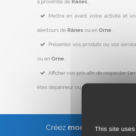
à proximité de
Rânes
,
Mettre en avant votre activité et v
alentours de
Rânes
ou en
Orne
,
Présenter vos produits ou vos servic
ou en
Orne
,
Afficher vos prix afin de respecter l’ar
êtes dépanneur ou réparateur à
Rânes
.
Créez
mon site Web Vitr
This site uses