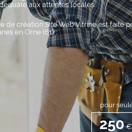
adéquate aux attentes locales.
de création Site Web Vitrine est faite 
ânes en Orne (61) :
pour seul
250
€ 