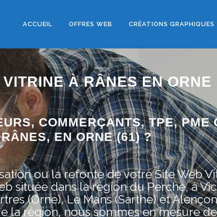
ACCUEIL
OFFRES WEB
CRÉATIONS GRAPHIQUES
 VITRINE À RÂNES EN ORNE
EURS, COMMERÇANTS, TPE, PME 
RÂNES, EN ORNE (61) ?
ation ou la refonte de votre Site Web Vit
située dans la région du Perche, à Vic
tres (Orne), Le Mans (Sarthe) et Alençon
de la région, nous sommes en mesure de