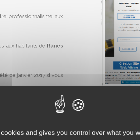
otre professionnalisme aux
es aux habitants de
Rânes
rêté de janvier 2017 si vous
ine
maintenant :
 cookies and gives you control over what you w
AJO