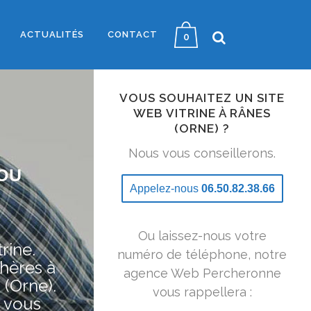
ACTUALITÉS
CONTACT
0
VOUS SOUHAITEZ UN SITE
WEB VITRINE À RÂNES
(ORNE) ?
Nous vous conseillerons.
OU
Appelez-nous
06.50.82.38.66
Ou laissez-nous votre
rine.
numéro de téléphone, notre
hères à
agence Web Percheronne
 (Orne).
vous rappellera :
 vous