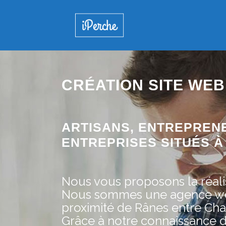
CRÉATION SITE WEB
ARTISANS, ENTREPREN
ENTREPRISES SITUÉS À 
Nous vous proposons la réalis
Nous sommes une agence web 
proximité de Rânes entre Char
Grâce à notre connaissance 