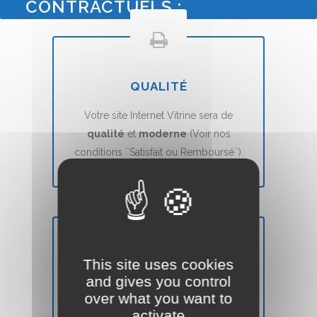
CONTRACTUELS :
QUALITÉ
Votre site Internet Vitrine sera de
qualité
et
moderne
(Voir nos
conditions ``Satisfait ou Remboursé``).
This site uses cookies
DÉLAIS
and gives you control
over what you want to
Votre site Web Vitrine sera mis en ligne
activate
en
7 jours
(voir nos CGVs).