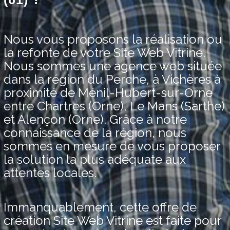
Nous vous proposons la réalisation ou
la refonte de votre Site Web Vitrine.
Nous sommes une agence web située
dans la région du Perche, à Vichères à
proximité de Ménil-Hubert-sur-Orne
entre Chartres (Orne), Le Mans (Sarthe)
et Alençon (Orne). Grâce à notre
connaissance de la région, nous
sommes en mesure de vous proposer
la solution la plus adéquate aux
attentes locales.
Immanquablement, cette offre de
création Site Web Vitrine est faite pour