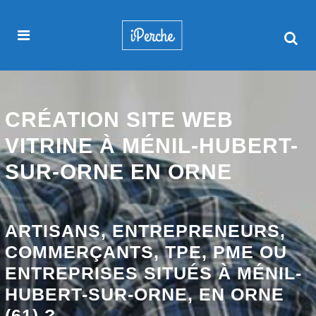
CRÉATION SITE WEB
VITRINE À MÉNIL-HUBERT-
SUR-ORNE EN ORNE
ARTISANS, ENTREPRENEURS,
COMMERÇANTS, TPE, PME OU
ENTREPRISES SITUÉS À MÉNIL-
HUBERT-SUR-ORNE, EN ORNE
(61) ?