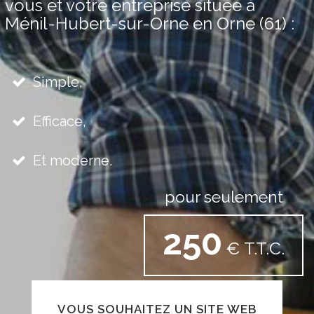
vous et votre entreprise située à
Ménil-Hubert-sur-Orne en Orne (61) :
Simple,
Efficace,
Et moderne.
pour seulement
250
€ T.T.C.
VOUS SOUHAITEZ UN SITE WEB