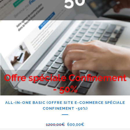
ALL-IN-ONE BASIC (OFFRE SITE E-COMMERCE SPÉCIALE
CONFINEMENT -50%)
1200,00
€
600,00
€