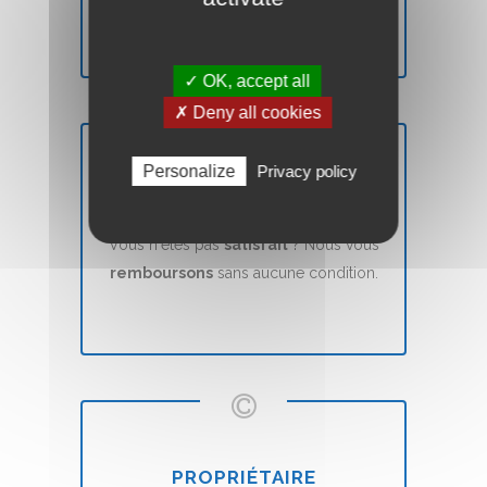
✓ OK, accept all
✗ Deny all cookies
Personalize
Privacy policy
SATISFAIT OU REMBOURSÉ
Vous n'êtes pas
satisfait
? Nous vous
remboursons
sans aucune condition.
PROPRIÉTAIRE