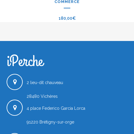
COMMERCE
180,00
€
iPerche
iPerche.fr
2 lieu-dit chauveau
28480
Vichères
4 place Federico Garcia Lorca
91220
Brétigny-sur-orge
France